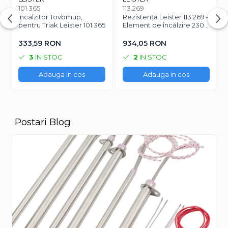
101.365
113.269
Incalzitor Tovbmup,
Rezistență Leister 113.269 –
pentru Triak Leister 101.365
Element de încălzire 230
V / 1650 W+1650 W
333,59 RON
934,05 RON
3
IN STOC
2
IN STOC
Adauga in cos
Adauga in cos
Postari Blog