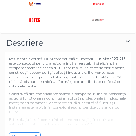
Descriere
Rezistența electrică OEM compatibilă cu modelul
Leister 123.213
este concepută pentru a asigura încălzirea stabilă și eficientă a
echipamentelor de aer cald utilizate în sudura materialelor plastice,
construcții, acoperișuri și aplicații industriale. Elementul este
realizat conform parametrilor originali, oferind o durată de viață
ridicată, disipare termică uniformă și compatibilitate perfectă cu
sistemele Leister.
Construită din materiale rezistente la temperaturi înalte, rezistența
asigură funcționarea continuă în aplicații profesionale și industriale,
menținând parametrii de temperatură și debit fără fluctuații.
Instalarea este rapidă, iar conexiunile sunt identice cu standardul
OEM.
Este soluția ideală pentru întreținere, reparații și înlocuiri ale
sistemelor Leister care folosesc elementul 123.213.