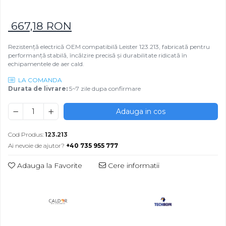
Rezistențe pentru mașini de
Rezistente electrice tubulara
Rezistente electrice banda mica
injecție
dreapt
667,18 RON
Rezistente Ceramice
Rezistenta cuptor
Rezistente electrice plate mica
Rezistență electrică OEM compatibilă Leister 123.213, fabricată pentru
Rezistentele tubulare flexibile
performanță stabilă, încălzire precisă și durabilitate ridicată în
Rezistență microtubulară
echipamentele de aer cald.
Incalzitor ceramic infrarosu
LA COMANDA
Durata de livrare:
5~7 zile dupa confirmare
Adauga in cos
Cod Produs:
123.213
Ai nevoie de ajutor?
+40 735 955 777
Adauga la Favorite
Cere informatii