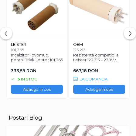
LEISTER
OEM
101.365
123.213
Incalzitor Tovbmup,
Rezistență compatibilă
pentru Triak Leister 101.365
Leister 123.213 – 230V /
3300W
333,59 RON
667,18 RON
3
IN STOC
LA COMANDA
Adauga in cos
Adauga in cos
Postari Blog