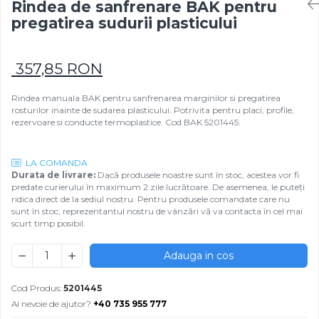
Rindea de sanfrenare BAK pentru
Rezistențe pentru mașini de
Rezistente electrice tubulara
Rezistente electrice banda mica
pregatirea sudurii plasticului
injecție
dreapt
Rezistente Ceramice
Rezistenta cuptor
Rezistente electrice plate mica
357,85 RON
Rezistentele tubulare flexibile
Rezistență microtubulară
Rindea manuala BAK pentru sanfrenarea marginilor si pregatirea
Incalzitor ceramic infrarosu
rosturilor inainte de sudarea plasticului. Potrivita pentru placi, profile,
rezervoare si conducte termoplastice. Cod BAK 5201445.
LA COMANDA
Durata de livrare:
Dacă produsele noastre sunt în stoc, acestea vor fi
predate curierului în maximum 2 zile lucrătoare. De asemenea, le puteți
ridica direct de la sediul nostru. Pentru produsele comandate care nu
sunt în stoc, reprezentantul nostru de vânzări vă va contacta în cel mai
scurt timp posibil.
Adauga in cos
Cod Produs:
5201445
Ai nevoie de ajutor?
+40 735 955 777