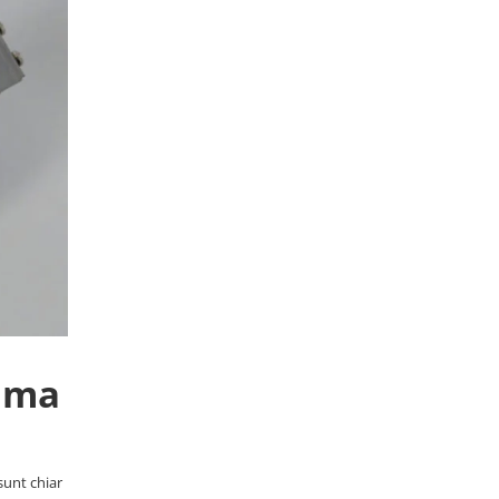
rima
sunt chiar