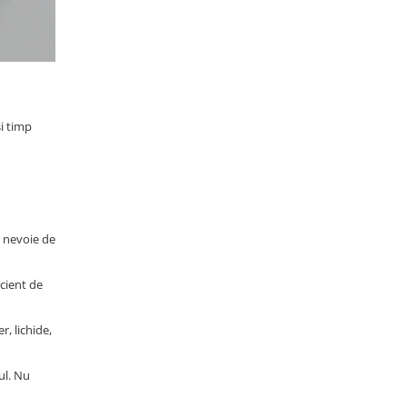
i timp
u nevoie de
icient de
r, lichide,
ul. Nu