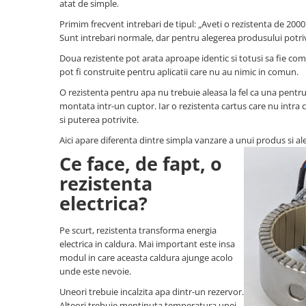
atat de simple.
Pentru apa, ulei si alte lichide
Primim frecvent intrebari de tipul: „Aveti o rezistenta de 200
Rezistenta boiler
Sunt intrebari normale, dar pentru alegerea produsului potri
Rezistenta bain marie
Doua rezistente pot arata aproape identic si totusi sa fie comp
pot fi construite pentru aplicatii care nu au nimic in comun.
Rezistenta masina de spalat vase
(marmita)
O rezistenta pentru apa nu trebuie aleasa la fel ca una pentru u
Rezistenta cu electric gratar
montata intr-un cuptor. Iar o rezistenta cartus care nu intra
si puterea potrivite.
Rezistente electrice tubulara
dreapt
Aici apare diferenta dintre simpla vanzare a unui produs si ale
Rezistenta cuptor
Ce face, de fapt, o
Mese de lucru metalice &
rezistenta
echipamente de atelier
electrica?
Bancuri & mese de lucru pentru
atelier
Pe scurt, rezistenta transforma energia
Bancuri de lucru 1.5 Metru
electrica in caldura. Mai important este insa
Bancuri de lucru industriale 2
modul in care aceasta caldura ajunge acolo
metru
unde este nevoie.
Carucior de scule
Uneori trebuie incalzita apa dintr-un rezervor.
Alteori trebuie mentinuta temperatura unei