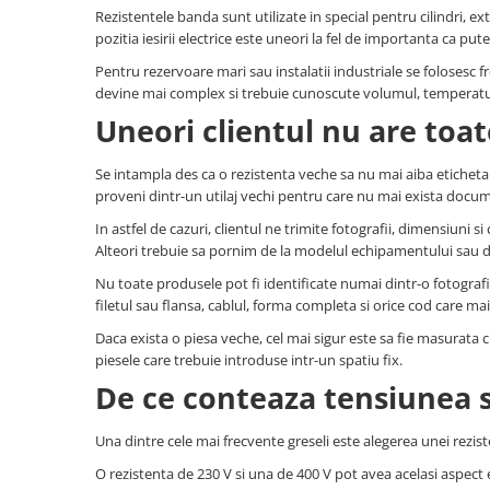
Rezistentele banda sunt utilizate in special pentru cilindri, extr
Piese electrice industriale
pozitia iesirii electrice este uneori la fel de importanta ca put
SSR & relee
Pentru rezervoare mari sau instalatii industriale se folosesc fre
Sisteme de răcire
devine mai complex si trebuie cunoscute volumul, temperatura 
Ventilatoare (FAN) industriale
Uneori clientul nu are toat
Unități de condiționare matrițe
(TCU)
Se intampla des ca o rezistenta veche sa nu mai aiba eticheta v
Piese & accesorii
proveni dintr-un utilaj vechi pentru care nu mai exista docum
Componente electrice
In astfel de cazuri, clientul ne trimite fotografii, dimensiuni 
Alteori trebuie sa pornim de la modelul echipamentului sau d
Cabluri de alimentare
Nu toate produsele pot fi identificate numai dintr-o fotografie
Garnitură
filetul sau flansa, cablul, forma completa si orice cod care mai 
Senzori de presiune și debit
Daca exista o piesa veche, cel mai sigur este sa fie masurata c
Masina de injectie mase plastice
piesele care trebuie introduse intr-un spatiu fix.
Aplicatii ale rezistentelor electrice
De ce conteaza tensiunea s
Soluții domeniul de utilizare
Una dintre cele mai frecvente greseli este alegerea unei rez
Senzori & măsurare & Termocupla
Pentru HoReCa (hoteluri,
O rezistenta de 230 V si una de 400 V pot avea acelasi aspect 