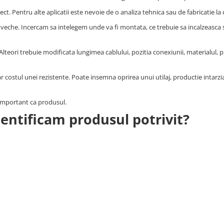
t. Pentru alte aplicatii este nevoie de o analiza tehnica sau de fabricatie l
eche. Incercam sa intelegem unde va fi montata, ce trebuie sa incalzeasca s
Alteori trebuie modificata lungimea cablului, pozitia conexiunii, materialul, 
r costul unei rezistente. Poate insemna oprirea unui utilaj, productie intarzi
 important ca produsul.
dentificam produsul potrivit?