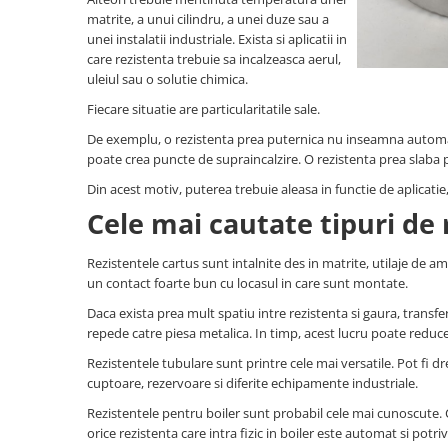
Carucior Atelier cu 5 sertare
matrite, a unui cilindru, a unei duze sau a
BAK AG – Sudură & prelucrare
unei instalatii industriale. Exista si aplicatii in
mase plastice
care rezistenta trebuie sa incalzeasca aerul,
Unelte de Sudura cu Aer Cald
uleiul sau o solutie chimica.
Aparate de sudura plastic cu aer
Fiecare situatie are particularitatile sale.
cald
De exemplu, o rezistenta prea puternica nu inseamna automat 
Accesorii
poate crea puncte de supraincalzire. O rezistenta prea slaba
Duze sudura plastic cu aer cald
Din acest motiv, puterea trebuie aleasa in functie de aplicatie,
BAK si Herz
Cele mai cautate tipuri de 
Unelte de mana
Cutie metalica de transport
Rezistentele cartus sunt intalnite des in matrite, utilaje de 
Echipamente electrice și
un contact foarte bun cu locasul in care sunt montate.
automatizări
Daca exista prea mult spatiu intre rezistenta si gaura, transfe
Conectori prize cabluri
repede catre piesa metalica. In timp, acest lucru poate reduc
Conectori industriali
Rezistentele tubulare sunt printre cele mai versatile. Pot fi dr
cuptoare, rezervoare si diferite echipamente industriale.
Control și automatizare
Rezistentele pentru boiler sunt probabil cele mai cunoscute. Ch
Comutator și senzor
orice rezistenta care intra fizic in boiler este automat si potriv
Controlere de temperatură