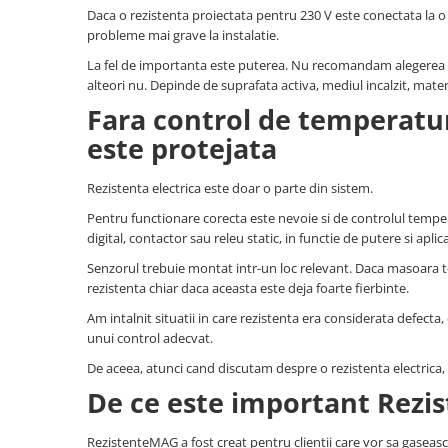
restaurante, cafenele)
Daca o rezistenta proiectata pentru 230 V este conectata la o 
Pentru industria alimentară
probleme mai grave la instalatie.
Pentru industria materialelor
La fel de importanta este puterea. Nu recomandam alegerea un
plastice
alteori nu. Depinde de suprafata activa, mediul incalzit, materi
Pentru prelucrarea metalelor
Fara control de temperatur
Rezistențe pentru aer și gaze
este protejata
Rezistențe pentru aparate casnice
Rezistenta electrica este doar o parte din sistem.
Rezistențe pentru echipamente de
laborator
Pentru functionare corecta este nevoie si de controlul temper
digital, contactor sau releu static, in functie de putere si aplica
Rezistențe pentru matrițe
Senzorul trebuie montat intr-un loc relevant. Daca masoara 
Rezistențe pentru mașini de
rezistenta chiar daca aceasta este deja foarte fierbinte.
injecție
Am intalnit situatii in care rezistenta era considerata defect
unui control adecvat.
De aceea, atunci cand discutam despre o rezistenta electrica, tr
De ce este important Rez
RezistenteMAG a fost creat pentru clientii care vor sa gaseasca