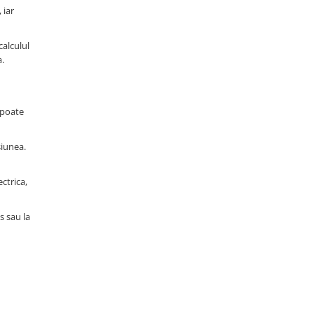
 iar
calculul
a.
 poate
siunea.
ctrica,
s sau la