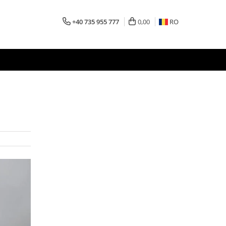
+40 735 955 777
0,00
RO