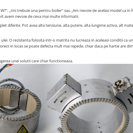
0 W?”, „Imi trebuie una pentru boiler” sau „Am nevoie de acelasi model ca in f
vit avem nevoie de ceva mai multe informatii.
let diferite. Pot avea alta tensiune, alta putere, alta lungime activa, alt mate
lei. O rezistenta folosita intr-o matrita nu lucreaza in aceleasi conditii ca u
 corect in locas se poate defecta mult mai repede, chiar daca pe hartie are d
gerea unei solutii care chiar functioneaza.