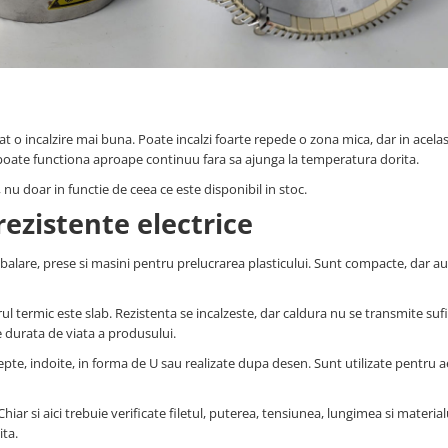
o incalzire mai buna. Poate incalzi foarte repede o zona mica, dar in acelas
 poate functiona aproape continuu fara sa ajunga la temperatura dorita.
 nu doar in functie de ceea ce este disponibil in stoc.
rezistente electrice
ambalare, prese si masini pentru prelucrarea plasticului. Sunt compacte, dar a
rul termic este slab. Rezistenta se incalzeste, dar caldura nu se transmite suf
e durata de viata a produsului.
epte, indoite, in forma de U sau realizate dupa desen. Sunt utilizate pentru ae
iar si aici trebuie verificate filetul, puterea, tensiunea, lungimea si material
ita.