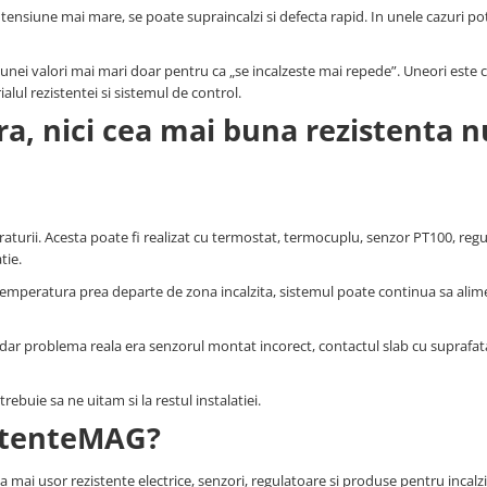
tensiune mai mare, se poate supraincalzi si defecta rapid. In unele cazuri po
ei valori mai mari doar pentru ca „se incalzeste mai repede”. Uneori este c
alul rezistentei si sistemul de control.
a, nici cea mai buna rezistenta n
aturii. Acesta poate fi realizat cu termostat, termocuplu, senzor PT100, regu
tie.
temperatura prea departe de zona incalzita, sistemul poate continua sa ali
a, dar problema reala era senzorul montat incorect, contactul slab cu suprafat
ebuie sa ne uitam si la restul instalatiei.
istenteMAG?
 mai usor rezistente electrice, senzori, regulatoare si produse pentru incalzi