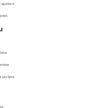
t aparea si
orect,
u
lator
menteze
a sau lipsa
re.