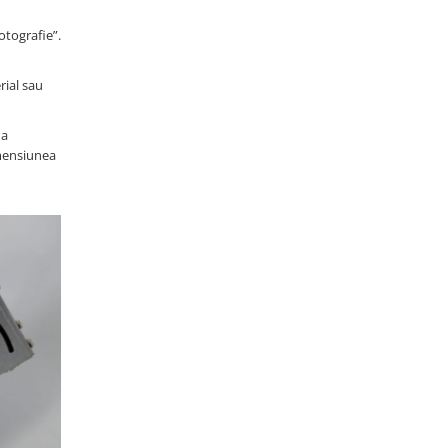
otografie”.
rial sau
na
imensiunea