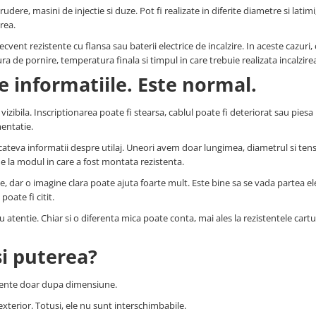
udere, masini de injectie si duze. Pot fi realizate in diferite diametre si latimi,
erea.
cvent rezistente cu flansa sau baterii electrice de incalzire. In aceste cazuri, 
de pornire, temperatura finala si timpul in care trebuie realizata incalzire
e informatiile. Este normal.
izibila. Inscriptionarea poate fi stearsa, cablul poate fi deteriorat sau piesa
entatie.
si cateva informatii despre utilaj. Uneori avem doar lungimea, diametrul si ten
e la modul in care a fost montata rezistenta.
, dar o imagine clara poate ajuta foarte mult. Este bine sa se vada partea ele
poate fi citit.
u atentie. Chiar si o diferenta mica poate conta, mai ales la rezistentele cartu
i puterea?
istente doar dupa dimensiune.
exterior. Totusi, ele nu sunt interschimbabile.