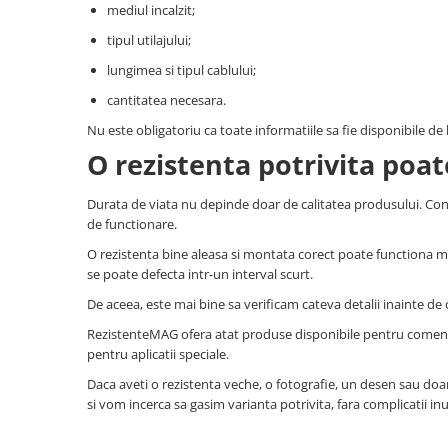
mediul incalzit;
tipul utilajului;
lungimea si tipul cablului;
cantitatea necesara.
Nu este obligatoriu ca toate informatiile sa fie disponibile de
O rezistenta potrivita poate
Durata de viata nu depinde doar de calitatea produsului. Conte
de functionare.
O rezistenta bine aleasa si montata corect poate functiona mul
se poate defecta intr-un interval scurt.
De aceea, este mai bine sa verificam cateva detalii inainte 
RezistenteMAG ofera atat produse disponibile pentru comenzi r
pentru aplicatii speciale.
Daca aveti o rezistenta veche, o fotografie, un desen sau doar
si vom incerca sa gasim varianta potrivita, fara complicatii inut