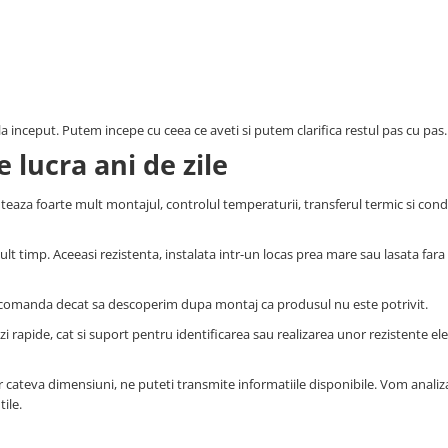
 la inceput. Putem incepe cu ceea ce aveti si putem clarifica restul pas cu pas.
 lucra ani de zile
aza foarte mult montajul, controlul temperaturii, transferul termic si condit
t timp. Aceeasi rezistenta, instalata intr-un locas prea mare sau lasata fara 
de comanda decat sa descoperim dupa montaj ca produsul nu este potrivit.
apide, cat si suport pentru identificarea sau realizarea unor rezistente ele
 cateva dimensiuni, ne puteti transmite informatiile disponibile. Vom analiza
ile.