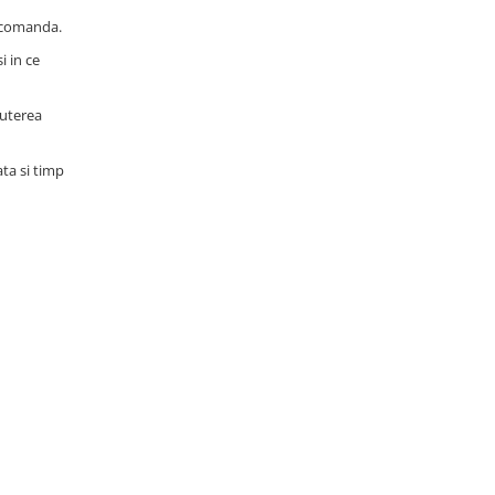
a comanda.
i in ce
puterea
ata si timp