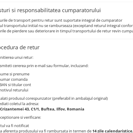
sturi si responsabilitatea cumparatorului
urile de transport pentru retur sunt suportate integral de cumparator
ul transportului initial nu se ramburseaza (exceptand returul integral confor
urile de pierdere sau deteriorare in timpul transportului de retur revin cump
ocedura de retur
nitierea unui retur:
smiteti cererea prin e-mail sau formular, incluzand:
nume si prenume
numar comanda
BAN si titular cont
otivul returului
lati produsul corespunzator (preferabil in ambalajul original)
diati coletul la adresa:
 Crizantemei 43, C1/1, Buftea, Ilfov, Romania
eptionare si verificare:
tul va fi notificat
 aferenta produsului va fi rambursata in termen de
14 zile calendaristice