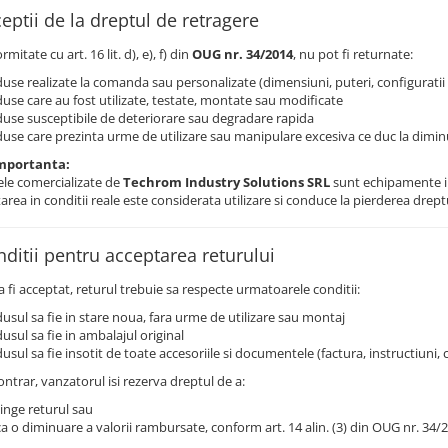
ceptii de la dreptul de retragere
rmitate cu art. 16 lit. d), e), f) din
OUG nr. 34/2014
, nu pot fi returnate:
use realizate la comanda sau personalizate (dimensiuni, puteri, configuratii 
use care au fost utilizate, testate, montate sau modificate
use susceptibile de deteriorare sau degradare rapida
use care prezinta urme de utilizare sau manipulare excesiva ce duc la diminu
mportanta:
le comercializate de
Techrom Industry Solutions SRL
sunt echipamente in
area in conditii reale este considerata utilizare si conduce la pierderea drept
nditii pentru acceptarea returului
 fi acceptat, returul trebuie sa respecte urmatoarele conditii:
usul sa fie in stare noua, fara urme de utilizare sau montaj
usul sa fie in ambalajul original
usul sa fie insotit de toate accesoriile si documentele (factura, instructiuni, c
ontrar, vanzatorul isi rezerva dreptul de a:
inge returul sau
ca o diminuare a valorii rambursate, conform art. 14 alin. (3) din OUG nr. 34/