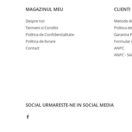
Piese electrice industriale
MAGAZINUL MEU
CLIENTI
SSR & relee
Despre noi
Metode de
Sisteme de răcire
Termeni si Conditii
Politica d
Ventilatoare (FAN) industriale
Politica de Confidentialitate
Garantia 
Unități de condiționare matrițe
Politica de livrare
Formular 
(TCU)
Contact
ANPC
Piese & accesorii
ANPC - SA
Componente electrice
Cabluri de alimentare
Garnitură
Senzori de presiune și debit
Masina de injectie mase plastice
Aplicatii ale rezistentelor electrice
SOCIAL
URMARESTE-NE IN SOCIAL MEDIA
Soluții domeniul de utilizare
Senzori & măsurare & Termocupla
Pentru HoReCa (hoteluri,