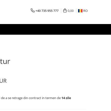
+40 735 955 777
0,00
RO
etur
TUR
l de a se retrage din contract in termen de
14 zile