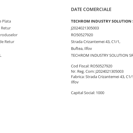
DATE COMERCIALE
 Plata
TECHROM INDUSTRY SOLUTION 
e Retur
J2024021305003
Produselor
RO50527920
de Retur
Strada Crizantemei 43, C1/1,
Buftea, Ilfov
L
TECHROM INDUSTRY SOLUTION S
Cod Fiscal: RO50527920
Nr. Reg. Com: J2024021305003
Fabrica: Strada Crizantemei 43, C1/1
Ilfov
Capital Social: 1000