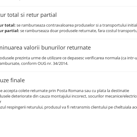
ur total si retur partial
r total:
se ramburseaza contravaloarea produselor si a transportului initial 
r partial:
se ramburseaza doar produsele returnate, fara costul transportulu
minuarea valorii bunurilor returnate
odusele prezinta urme de utilizare ce depasesc verificarea normala (ca intr-u
 rambursate, conform OUG nr. 34/2014.
auze finale
e accepta colete returnate prin Posta Romana sau cu plata la destinatie
usele deteriorate din cauza montajului incorect, socurilor mecanice/electrice
r
azul respingerii returului, produsul va fi retransmis clientului pe cheltuiala ac