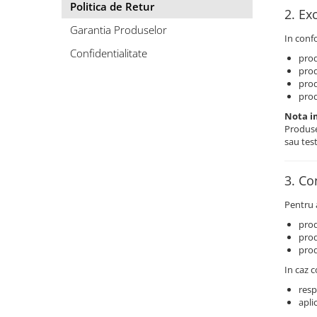
Rezistente duza
Politica de Retur
2. Ex
Rezistente cartus
Garantia Produselor
In confo
Rezistente electrice banda mica
Confidentialitate
prod
Rezistente Ceramice
prod
Rezistente electrice plate mica
prod
prod
Rezistentele tubulare flexibile
Rezistență microtubulară
Nota i
Produse
Incalzitor ceramic infrarosu
sau test
Rezistente electrice pentru uz
general
3. Co
Incalzitoare Infrarosu (lampile sau
ceramice)
Pentru a
Lampile infrarosu
prod
prod
Incalzitor ceramic infrarosu
prod
Accesorii
In caz c
Garnitura
resp
Accesorii
apli
Rezistente electrice tubulare