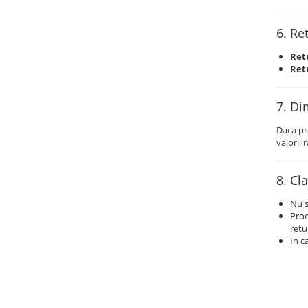
Carucior Atelier cu 5 sertare
BAK AG – Sudură & prelucrare
6. Ret
mase plastice
Unelte de Sudura cu Aer Cald
Retu
Retu
Aparate de sudura plastic cu aer
cald
7. Di
Accesorii
Duze sudura plastic cu aer cald
Daca pr
BAK si Herz
valorii
Unelte de mana
Cutie metalica de transport
8. Cl
Echipamente electrice și
Nu s
automatizări
Prod
Conectori prize cabluri
retu
In c
Conectori industriali
Control și automatizare
Comutator și senzor
Controlere de temperatură