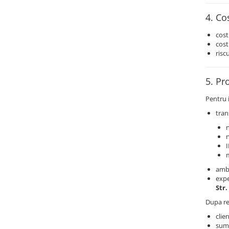
Pentru apa, ulei si alte lichide
4. Co
Rezistenta boiler
cost
Rezistenta bain marie
cost
risc
Rezistenta masina de spalat vase
(marmita)
Rezistenta cu electric gratar
5. Pr
Rezistente electrice tubulara
Pentru i
dreapt
tran
Rezistenta cuptor
Mese de lucru metalice &
echipamente de atelier
I
Bancuri & mese de lucru pentru
m
atelier
amba
Bancuri de lucru 1.5 Metru
expe
Str.
Bancuri de lucru industriale 2
metru
Dupa rec
Carucior de scule
clien
suma