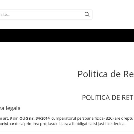
Politica de R
POLITICA DE RE
za legala
 art. 9 din
OUG nr. 34/2014
, cumparatorul persoana fizica (B2C) are dreptu
aristice
de la primirea produsului, fara a fi obligat sa isi justifice decizia.