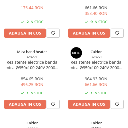
rapida
fisa europeana
176,44 RON
661,66 RON
358,40 RON
2
IN STOC
9
IN STOC
ADAUGA IN COS
ADAUGA IN COS
Mica band heater
Caldor
NOU
32827H
32827I
Rezistente electrice banda
Rezistente electrice banda
mica Ø350x100 240V 2000W
mica Ø350x100 240V 2000W
cu stecher 3 pini
cu Mufa 3 pini
854,65 RON
964,93 RON
496,25 RON
661,66 RON
1
IN STOC
1
IN STOC
ADAUGA IN COS
ADAUGA IN COS
Caldor
Caldor
32827J
25993