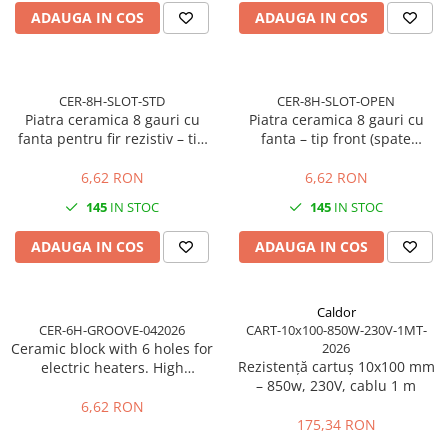
injecție
Rezistente electrice tubulara
ADAUGA IN COS
ADAUGA IN COS
Rezistente electrice banda mica
dreapt
Rezistente Ceramice
Rezistenta cuptor
Rezistente electrice plate mica
Rezistentele tubulare flexibile
CER-8H-SLOT-STD
CER-8H-SLOT-OPEN
Piatra ceramica 8 gauri cu
Piatra ceramica 8 gauri cu
Rezistență microtubulară
fanta pentru fir rezistiv – tip
fanta – tip front (spate
Incalzitor ceramic infrarosu
standard (spate inchis)
deschis / taiat)
6,62 RON
6,62 RON
145
IN STOC
145
IN STOC
ADAUGA IN COS
ADAUGA IN COS
Caldor
CER-6H-GROOVE-042026
CART-10x100-850W-230V-1MT-
Ceramic block with 6 holes for
2026
Rezistență cartuș 10x100 mm
electric heaters. High
– 850w, 230V, cablu 1 m
temperature resistant
insulator for industrial use.
6,62 RON
175,34 RON