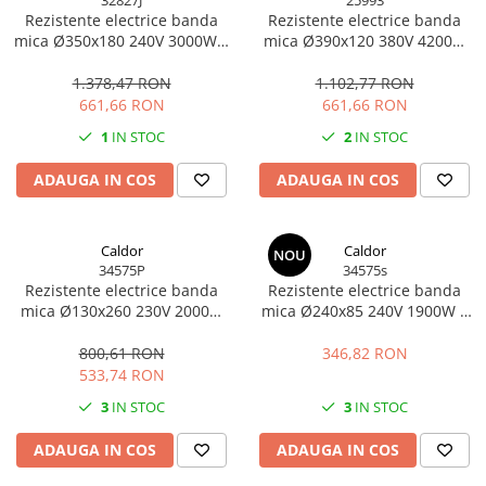
Rezistente electrice banda
Rezistente electrice banda
mica Ø350x180 240V 3000W 3
mica Ø390x120 380V 4200W
pini
cu cutie conexiuni ceramica
1.378,47 RON
1.102,77 RON
661,66 RON
661,66 RON
1
IN STOC
2
IN STOC
ADAUGA IN COS
ADAUGA IN COS
Caldor
Caldor
NOU
34575P
34575s
Rezistente electrice banda
Rezistente electrice banda
mica Ø130x260 230V 2000W
mica Ø240x85 240V 1900W 2
cu cablu 3m
pini
800,61 RON
346,82 RON
533,74 RON
3
IN STOC
3
IN STOC
ADAUGA IN COS
ADAUGA IN COS