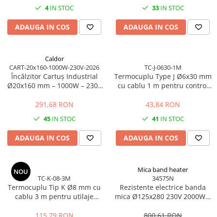
4
IN STOC
33
IN STOC
ADAUGA IN COS
ADAUGA IN COS
Caldor
CART-20x160-1000W-230V-2026
TC-J-0630-1M
Încălzitor Cartuș Industrial
Termocuplu Type J Ø6x30 mm
Ø20x160 mm – 1000W – 230V
cu cablu 1 m pentru control
| Putere Controlată
temperatura
291,68 RON
43,84 RON
45
IN STOC
41
IN STOC
ADAUGA IN COS
ADAUGA IN COS
Mica band heater
NOU
TC-K-08-3M
34575N
Termocuplu Tip K Ø8 mm cu
Rezistente electrice banda
cablu 3 m pentru utilaje
mica Ø125x280 230V 2000W 2
industriale
pini
115,79 RON
800,61 RON