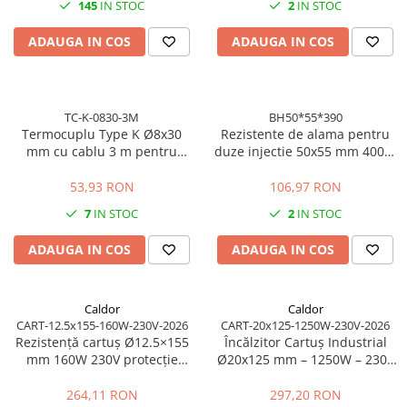
145
IN STOC
2
IN STOC
ADAUGA IN COS
ADAUGA IN COS
TC-K-0830-3M
BH50*55*390
Termocuplu Type K Ø8x30
Rezistente de alama pentru
mm cu cablu 3 m pentru
duze injectie 50x55 mm 400W
control temperatura
230V putere ridicata pentru
productie industriala
53,93 RON
106,97 RON
7
IN STOC
2
IN STOC
ADAUGA IN COS
ADAUGA IN COS
Caldor
Caldor
CART-12.5x155-160W-230V-2026
CART-20x125-1250W-230V-2026
Rezistență cartuș Ø12.5×155
Încălzitor Cartuș Industrial
mm 160W 230V protecție
Ø20x125 mm – 1250W – 230V
metalică a cablului
| Putere Echilibrată
264,11 RON
297,20 RON