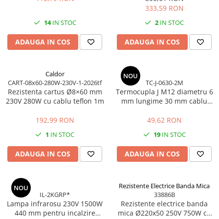
333,59 RON
14
IN STOC
2
IN STOC
ADAUGA IN COS
ADAUGA IN COS
Caldor
NOU
CART-08x60-280W-230V-1-2026tf
TC-J-0630-2M
Rezistenta cartus Ø8×60 mm
Termocupla J M12 diametru 6
230V 280W cu cablu teflon 1m
mm lungime 30 mm cablu
2000 mm
192,99 RON
49,62 RON
1
IN STOC
19
IN STOC
ADAUGA IN COS
ADAUGA IN COS
Rezistente Electrice Banda Mica
NOU
IL-2KGRP*
33886B
Lampa infrarosu 230V 1500W
Rezistente electrice banda
440 mm pentru incalzire
mica Ø220x50 250V 750W cu