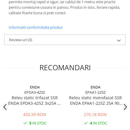
permite montaj rapid si sigur, iar cablul de 1 metru este practic
pentru conexiune usoara in panou. Produs in stoc, livrare rapida,
calitate foarte buna si pret corect.
Informatii conformitate produs
Review-uri
(0)
RECOMANDARI
ENDA
ENDA
EPDA3-425Z
EPAA1-225Z
Releu static trifazat SSR
Releu static monofazat SSR
ENDA EPDA3-425Z 3x25A 8-
ENDA EPAA1-225Z 25A 90-
30V AC/DC pentru
240V AC pentru rezistente
rezistente electrice
electrice
435,59 RON
270,18 RON
5
IN STOC
4
IN STOC