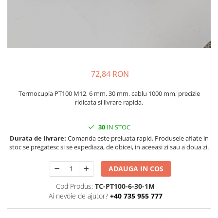
injecție
Rezistente electrice tubulara
Rezistente electrice banda mica
dreapt
Rezistente Ceramice
Rezistenta cuptor
Rezistente electrice plate mica
Rezistentele tubulare flexibile
Rezistență microtubulară
72,84 RON
Incalzitor ceramic infrarosu
Termocupla PT100 M12, 6 mm, 30 mm, cablu 1000 mm, precizie
ridicata si livrare rapida.
30
IN STOC
Durata de livrare:
Comanda este preluata rapid. Produsele aflate in
stoc se pregatesc si se expediaza, de obicei, in aceeasi zi sau a doua zi.
ADAUGA IN COS
Cod Produs:
TC-PT100-6-30-1M
Ai nevoie de ajutor?
+40 735 955 777