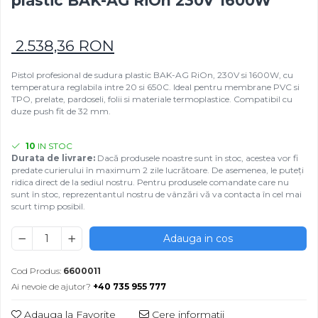
plastic BAK-AG RiOn 230V 1600W
Rezistențe pentru mașini de
Rezistente electrice tubulara
Rezistente electrice banda mica
injecție
dreapt
Rezistente Ceramice
2.538,36 RON
Rezistenta cuptor
Rezistente electrice plate mica
Rezistentele tubulare flexibile
Pistol profesional de sudura plastic BAK-AG RiOn, 230V si 1600W, cu
temperatura reglabila intre 20 si 650C. Ideal pentru membrane PVC si
Rezistență microtubulară
TPO, prelate, pardoseli, folii si materiale termoplastice. Compatibil cu
Incalzitor ceramic infrarosu
duze push fit de 32 mm.
10
IN STOC
Durata de livrare:
Dacă produsele noastre sunt în stoc, acestea vor fi
predate curierului în maximum 2 zile lucrătoare. De asemenea, le puteți
ridica direct de la sediul nostru. Pentru produsele comandate care nu
sunt în stoc, reprezentantul nostru de vânzări vă va contacta în cel mai
scurt timp posibil.
Adauga in cos
Cod Produs:
6600011
Ai nevoie de ajutor?
+40 735 955 777
Adauga la Favorite
Cere informatii