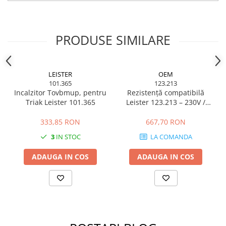
Carucior Atelier cu 5 sertare
BAK AG – Sudură & prelucrare
mase plastice
PRODUSE SIMILARE
Unelte de Sudura cu Aer Cald
Aparate de sudura plastic cu aer
cald
LEISTER
OEM
Accesorii
101.365
123.213
Duze sudura plastic cu aer cald
Incalzitor Tovbmup, pentru
Rezistență compatibilă
Triak Leister 101.365
Leister 123.213 – 230V /
BAK si Herz
3300W
Unelte de mana
333,85 RON
667,70 RON
Cutie metalica de transport
3
IN STOC
LA COMANDA
Echipamente electrice și
automatizări
ADAUGA IN COS
ADAUGA IN COS
Conectori prize cabluri
Conectori industriali
Control și automatizare
Comutator și senzor
Controlere de temperatură