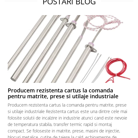
POSTARI BLOG
Piese electrice industriale
SSR & relee
Sisteme de răcire
Ventilatoare (FAN) industriale
Unități de condiționare matrițe
(TCU)
Piese & accesorii
Componente electrice
Cabluri de alimentare
Garnitură
Producem rezistenta cartus la comanda
Senzori de presiune și debit
pentru matrite, prese si utilaje industriale
Masina de injectie mase plastice
Producem rezistenta cartus la comanda pentru matrite, prese
Aplicatii ale rezistentelor electrice
si utilaje industriale Rezistenta cartus este una dintre cele mai
Soluții domeniul de utilizare
folosite solutii de incalzire in industrie atunci cand este nevoie
de temperatura stabila, transfer termic rapid si montaj
Senzori & măsurare & Termocupla
compact. Se foloseste in matrite, prese, masini de injectie,
Pentru HoReCa (hoteluri,
blocuri metalice, cutite de taiere la cald, echipamente de