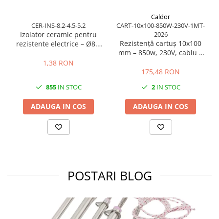
Caldor
CER-INS-8.2-4.5-5.2
CART-10x100-850W-230V-1MT-
Izolator ceramic pentru
2026
Rezistență cartuș 10x100
rezistente electrice – Ø8.2
mm – 850w, 230V, cablu 1
mm exterior / Ø4.5 mm
m
interior / lungime 5.2 mm
1,38 RON
175,48 RON
855
IN STOC
2
IN STOC
ADAUGA IN COS
ADAUGA IN COS
POSTARI BLOG