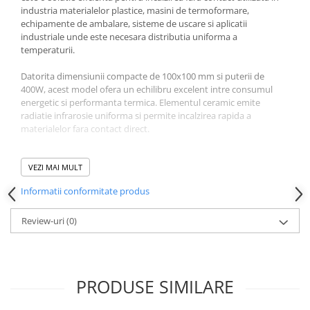
industria materialelor plastice, masini de termoformare,
echipamente de ambalare, sisteme de uscare si aplicatii
industriale unde este necesara distributia uniforma a
temperaturii.
Datorita dimensiunii compacte de 100x100 mm si puterii de
400W, acest model ofera un echilibru excelent intre consumul
energetic si performanta termica. Elementul ceramic emite
radiatie infrarosie uniforma si permite incalzirea rapida a
materialelor fara contact direct.
Varianta verde este utilizata frecvent pe masini de termoformare,
cuptoare industriale, echipamente pentru prelucrarea
VEZI MAI MULT
materialelor plastice, linii de productie PET, echipamente de
Informatii conformitate produs
ambalare si aplicatii OEM. Modelul nu include termocuplu
integrat, fiind ideal pentru sistemele care utilizeaza control extern
al temperaturii.
Review-uri
(0)
Constructia ceramica robusta asigura durata lunga de viata,
rezistenta ridicata la temperaturi mari si functionare fiabila in
productie continua. Produs disponibil din stoc cu livrare rapida
PRODUSE SIMILARE
prin RezistenteMag.