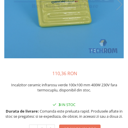
injecție
Rezistente electrice tubulara
Rezistente electrice banda mica
dreapt
Rezistente Ceramice
Rezistenta cuptor
Rezistente electrice plate mica
Rezistentele tubulare flexibile
Rezistență microtubulară
Incalzitor ceramic infrarosu
110,36 RON
Incalzitor ceramic infrarosu verde 100x100 mm 400W 230V fara
termocuplu, disponibil din stoc.
3
IN STOC
Durata de livrare:
Comanda este preluata rapid. Produsele aflate in
stoc se pregatesc si se expediaza, de obicei, in aceeasi zi sau a doua zi.