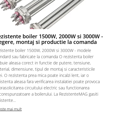
zistente boiler 1500W, 2000W si 3000W -
Rezistent
egere, montaj si productie la comanda
Rezistente e
zistente boiler 1500W, 2000W si 3000W - modele
vedere Cand 
ndard sau fabricate la comanda O rezistenta boiler
ori pare ca 
buie aleasa corect in functie de putere, tensiune,
incalzeste. I
erial, dimensiune, tipul de montaj si caracteristicile
simple. Primi
i. O rezistenta prea mica poate incalzi lent, iar o
rezistenta d
istenta aleasa fara verificarea instalatiei poate provoca
„Am nevoie d
rasolicitarea circuitului electric sau functionarea
intrebari nor
corespunzatoare a boilerului. La RezistenteMAG gasiti
Citeste mai m
istente...
este mai mult