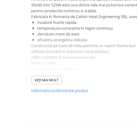
55x60 mm 525W este una dintre cele mai puternice variant
Pentru apa, ulei si alte lichide
pentru productie continua si stabila.
Fabricata in Romania de Caldor Heat Engineering SRL, aces
Rezistenta boiler
incalzire foarte rapida
Rezistenta bain marie
temperatura constanta in regim continuu
Rezistenta masina de spalat vase
densitate mare de watt
(marmita)
eficienta energetica ridicata
Constructia pe baza de mica permite un raport foarte bun i
Rezistenta cu electric gratar
utilizata frecvent in industria mase plastice.
Rezistente electrice tubulara
cablu rezistent la temperaturi inalte
dreapt
montaj rapid
compatibilitate universala
Rezistenta cuptor
produs disponibil din stoc – livrare rapida 24-48h
Mese de lucru metalice &
VEZI MAI MULT
echipamente de atelier
Informatii conformitate produs
Bancuri & mese de lucru pentru
atelier
Bancuri de lucru 1.5 Metru
Bancuri de lucru industriale 2
metru
Carucior de scule