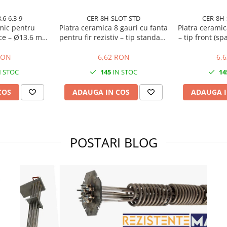
.6-6.3-9
CER-8H-SLOT-STD
CER-8H
amic pentru
Piatra ceramica 8 gauri cu fanta
Piatra ceramic
rice – Ø13.6 mm
pentru fir rezistiv – tip standard
– tip front (sp
mm interior /
(spate inchis)
 9 mm
RON
6,62 RON
6,
 STOC
145
IN STOC
14
COS
ADAUGA IN COS
ADAUGA I
POSTARI BLOG