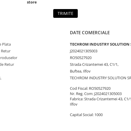
store
TRIMITE
DATE COMERCIALE
 Plata
TECHROM INDUSTRY SOLUTION 
e Retur
J2024021305003
Produselor
RO50527920
de Retur
Strada Crizantemei 43, C1/1,
Buftea, Ilfov
L
TECHROM INDUSTRY SOLUTION S
Cod Fiscal: RO50527920
Nr. Reg. Com: J2024021305003
Fabrica: Strada Crizantemei 43, C1/1
Ilfov
Capital Social: 1000