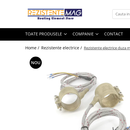
Toate Produsele
Companie
Rezistente electrice
Despre noi
TOATE PRODUSELE
COMPANIE
CONTACT
Sarma rezistiva
Rezistente electrice
Lista marci
Home /
Rezistente electrice /
Sarma plata
Rezistente electrice duza 
Blog
Sarma rotunda
NOU
Accesorii
Jacheta incalzire
Termocupluri
Izolator ceramic
Conectori prize cabluri
Piese de reparatie
Rezistențe cu termostat
Rezistente electrice pentru
industrie