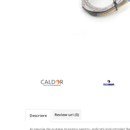
Rezistente duza
Rezistente cartus
Rezistente electrice banda mica
Rezistente Ceramice
Rezistente electrice plate mica
Rezistentele tubulare flexibile
Distribuie
pe
Rezistență microtubulară
Facebook
Incalzitor ceramic infrarosu
Rezistente electrice pentru uz
general
Incalzitoare Infrarosu (lampile sau
ceramice)
Lampile infrarosu
Incalzitor ceramic infrarosu
Accesorii
Garnitura
Review-uri
(0)
Descriere
Accesorii
Ai nevoie de putere maxima pentru aplicatii industriale? Re
Rezistente electrice tubulare