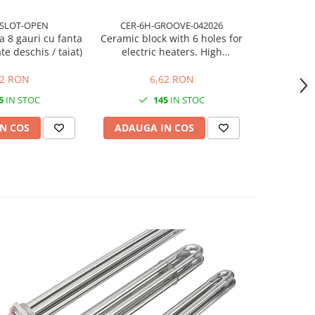
-SLOT-OPEN
CER-6H-GROOVE-042026
CART-10x10
a 8 gauri cu fanta
Ceramic block with 6 holes for
Rezistență
ate deschis / taiat)
electric heaters. High
850w, 
temperature resistant insulator
for industrial use.
62 RON
6,62 RON
1
5
IN STOC
145
IN STOC
N COS
ADAUGA IN COS
ADAUG