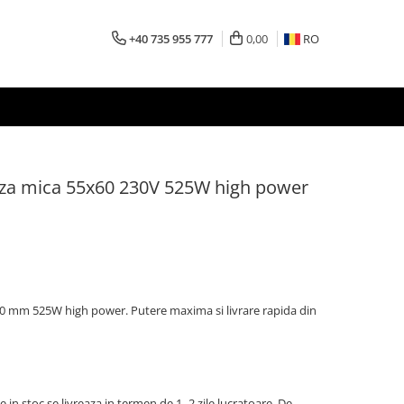
+40 735 955 777
0,00
RO
duza mica 55x60 230V 525W high power
60 mm 525W high power. Putere maxima si livrare rapida din
 in stoc se livreaza in termen de 1–2 zile lucratoare. De