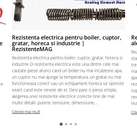
Rezistenta electrica pentru boiler, cuptor,
Re
e
gratar, horeca si industrie |
al
RezistenteMAG
Re
Rezistenta electrica pentru boiler, cuptor, gratar, horeca si
sta
industrie O rezistenta electrica este una dintre cele mai
tre
cautate piese atunci cand un boiler nu mai incalzeste apa,
mat
un cuptor nu mai ajunge la temperatura, un gratar nu mai
ape
functioneaza corect sau un echipament horeca se opreste
re
rez
exact cand este nevoie de el. Desi pare o piesa simpla,
sup
alegerea unei rezistente electrice corecte tine de mai
ne
multe detalii: putere, tensiune, dimensiune,...
rez
Citeste mai mult
Cit