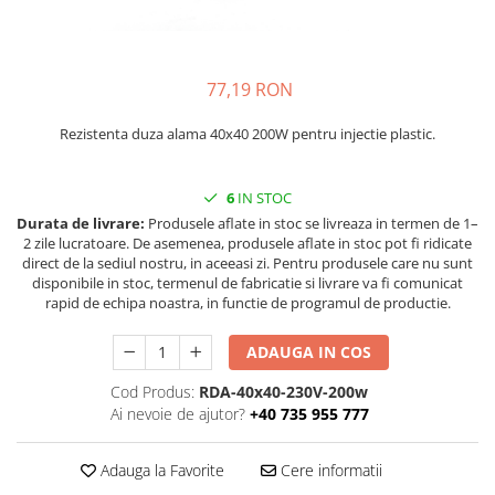
injecție
Rezistente electrice tubulara
Rezistente electrice banda mica
dreapt
Rezistente Ceramice
Rezistenta cuptor
Rezistente electrice plate mica
77,19 RON
Rezistentele tubulare flexibile
Rezistenta duza alama 40x40 200W pentru injectie plastic.
Rezistență microtubulară
Incalzitor ceramic infrarosu
6
IN STOC
Durata de livrare:
Produsele aflate in stoc se livreaza in termen de 1–
2 zile lucratoare. De asemenea, produsele aflate in stoc pot fi ridicate
direct de la sediul nostru, in aceeasi zi. Pentru produsele care nu sunt
disponibile in stoc, termenul de fabricatie si livrare va fi comunicat
rapid de echipa noastra, in functie de programul de productie.
ADAUGA IN COS
Cod Produs:
RDA-40x40-230V-200w
Ai nevoie de ajutor?
+40 735 955 777
Adauga la Favorite
Cere informatii