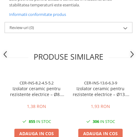
stabilitatea temperaturii este esentiala.
Informatii conformitate produs
Review-uri
(0)
PRODUSE SIMILARE
CER-INS-8.2-4.5-5.2
CER-INS-13.6-6.3-9
Izolator ceramic pentru
Izolator ceramic pentru
rezistente electrice – Ø8.2
rezistente electrice – Ø13.6
mm exterior / Ø4.5 mm
mm exterior / Ø6.3 mm
interior / lungime 5.2 mm
interior / lungime 9 mm
1,38 RON
1,93 RON
855
IN STOC
306
IN STOC
ADAUGA IN COS
ADAUGA IN COS