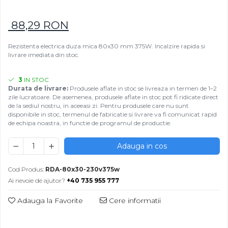
Rezistențe pentru mașini de
Rezistente electrice tubulara
Rezistente electrice banda mica
injecție
dreapt
88,29 RON
Rezistente Ceramice
Rezistenta cuptor
Rezistente electrice plate mica
Rezistenta electrica duza mica 80x30 mm 375W. Incalzire rapida si
Rezistentele tubulare flexibile
livrare imediata din stoc.
Rezistență microtubulară
Incalzitor ceramic infrarosu
3
IN STOC
Durata de livrare:
Produsele aflate in stoc se livreaza in termen de 1–2
zile lucratoare. De asemenea, produsele aflate in stoc pot fi ridicate direct
de la sediul nostru, in aceeasi zi. Pentru produsele care nu sunt
disponibile in stoc, termenul de fabricatie si livrare va fi comunicat rapid
de echipa noastra, in functie de programul de productie.
Adauga in cos
Cod Produs:
RDA-80x30-230v375w
Ai nevoie de ajutor?
+40 735 955 777
Adauga la Favorite
Cere informatii