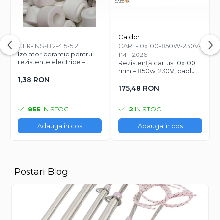
Caldor
CER-INS-8.2-4.5-5.2
CART-10x100-850W-230V-
Izolator ceramic pentru
1MT-2026
rezistente electrice –
Rezistență cartuș 10x100
Ø8.2 mm exterior / Ø4.5
mm – 850w, 230V, cablu 1
mm interior / lungime 5.2
m
1,38 RON
mm
175,48 RON
855
IN STOC
2
IN STOC
Adauga in cos
Adauga in cos
Postari Blog