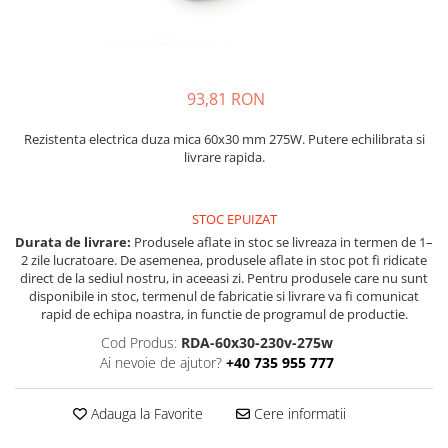
Rezistente duza
Rezistente cartus
Rezistente electrice banda mica
Rezistente Ceramice
93,81 RON
Rezistente electrice plate mica
Rezistentele tubulare flexibile
Rezistenta electrica duza mica 60x30 mm 275W. Putere echilibrata si
livrare rapida.
Rezistență microtubulară
Incalzitor ceramic infrarosu
Rezistente electrice pentru uz
STOC EPUIZAT
general
Durata de livrare:
Produsele aflate in stoc se livreaza in termen de 1–
Incalzitoare Infrarosu (lampile sau
2 zile lucratoare. De asemenea, produsele aflate in stoc pot fi ridicate
direct de la sediul nostru, in aceeasi zi. Pentru produsele care nu sunt
ceramice)
disponibile in stoc, termenul de fabricatie si livrare va fi comunicat
Lampile infrarosu
rapid de echipa noastra, in functie de programul de productie.
Incalzitor ceramic infrarosu
Cod Produs:
RDA-60x30-230v-275w
Ai nevoie de ajutor?
+40 735 955 777
Accesorii
Garnitura
Adauga la Favorite
Cere informatii
Accesorii
Rezistente electrice tubulare