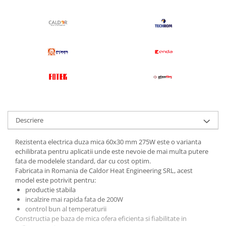
Pentru apa, ulei si alte lichide
Rezistenta boiler
Rezistenta bain marie
Rezistenta masina de spalat vase
(marmita)
Rezistenta cu electric gratar
Rezistente electrice tubulara
dreapt
Rezistenta cuptor
Descriere
Mese de lucru metalice &
echipamente de atelier
Rezistenta electrica duza mica 60x30 mm 275W este o varianta
Bancuri & mese de lucru pentru
echilibrata pentru aplicatii unde este nevoie de mai multa putere
atelier
fata de modelele standard, dar cu cost optim.
Fabricata in Romania de Caldor Heat Engineering SRL, acest
Bancuri de lucru 1.5 Metru
model este potrivit pentru:
Bancuri de lucru industriale 2
productie stabila
metru
incalzire mai rapida fata de 200W
control bun al temperaturii
Carucior de scule
Constructia pe baza de mica ofera eficienta si fiabilitate in