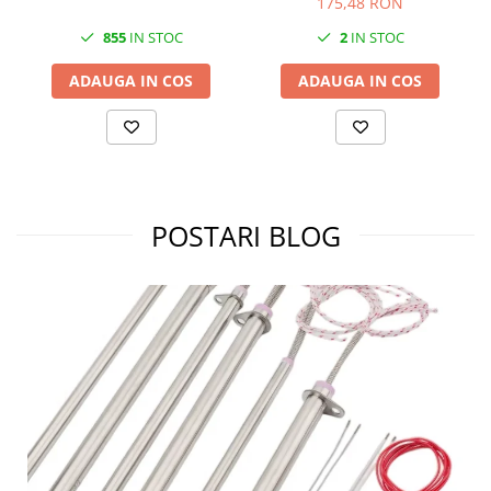
175,48 RON
Piese electrice industriale
855
IN STOC
2
IN STOC
SSR & relee
Sisteme de răcire
ADAUGA IN COS
ADAUGA IN COS
Ventilatoare (FAN) industriale
Unități de condiționare matrițe
(TCU)
Piese & accesorii
Componente electrice
POSTARI BLOG
Cabluri de alimentare
Garnitură
Senzori de presiune și debit
Masina de injectie mase plastice
Aplicatii ale rezistentelor electrice
Soluții domeniul de utilizare
Senzori & măsurare & Termocupla
Pentru HoReCa (hoteluri,