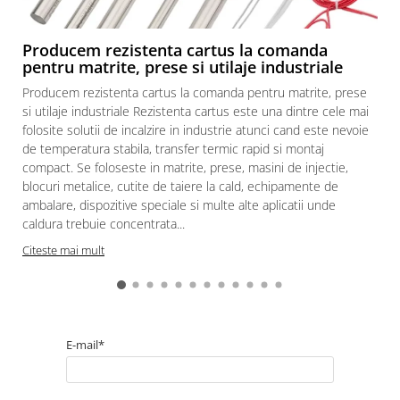
restaurante, cafenele)
Pentru industria alimentară
Producem rezistenta cartus la comanda
Pentru industria materialelor
pentru matrite, prese si utilaje industriale
plastice
Producem rezistenta cartus la comanda pentru matrite, prese
Pentru prelucrarea metalelor
si utilaje industriale Rezistenta cartus este una dintre cele mai
Rezistențe pentru aer și gaze
folosite solutii de incalzire in industrie atunci cand este nevoie
Rezistențe pentru aparate casnice
de temperatura stabila, transfer termic rapid si montaj
compact. Se foloseste in matrite, prese, masini de injectie,
Rezistențe pentru echipamente de
blocuri metalice, cutite de taiere la cald, echipamente de
laborator
ambalare, dispozitive speciale si multe alte aplicatii unde
Rezistențe pentru matrițe
caldura trebuie concentrata...
Rezistențe pentru mașini de
Citeste mai mult
injecție
E-mail*