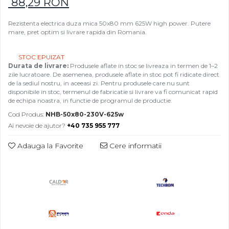
88,29 RON
Rezistenta electrica duza mica 50x80 mm 625W high power. Putere
mare, pret optim si livrare rapida din Romania.
STOC EPUIZAT
Durata de livrare:
Produsele aflate in stoc se livreaza in termen de 1–2
zile lucratoare. De asemenea, produsele aflate in stoc pot fi ridicate direct
de la sediul nostru, in aceeasi zi. Pentru produsele care nu sunt
disponibile in stoc, termenul de fabricatie si livrare va fi comunicat rapid
de echipa noastra, in functie de programul de productie.
Cod Produs:
NHB-50x80-230V-625w
Ai nevoie de ajutor?
+40 735 955 777
Adauga la Favorite
Cere informatii