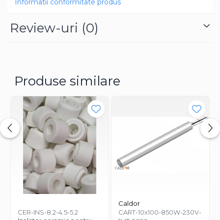
Informatii conformitate produs
extrudere
aplicatii industriale standard si medii
Review-uri
procese unde este nevoie de incalzire mai intensa
(0)
✔ cablu rezistent la temperaturi ridicate
✔ montaj rapid
✔ compatibilitate universala
👉 Produs disponibil din stoc in Romania – livrare rapida.
Produse similare
Caldor
CER-INS-8.2-4.5-5.2
CART-10x100-850W-230V-