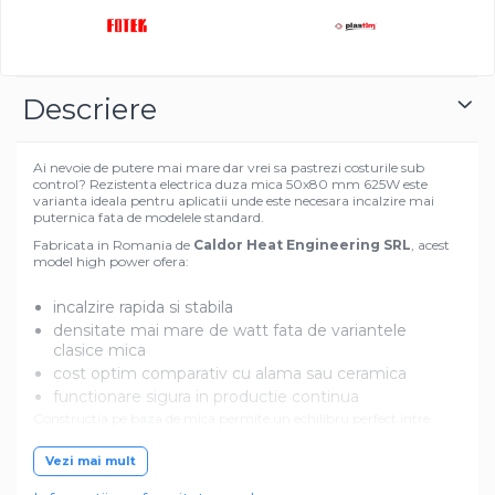
Descriere
Ai nevoie de putere mai mare dar vrei sa pastrezi costurile sub
control? Rezistenta electrica duza mica 50x80 mm 625W este
varianta ideala pentru aplicatii unde este necesara incalzire mai
puternica fata de modelele standard.
Fabricata in Romania de
Caldor Heat Engineering SRL
, acest
model high power ofera:
incalzire rapida si stabila
densitate mai mare de watt fata de variantele
clasice mica
cost optim comparativ cu alama sau ceramica
functionare sigura in productie continua
Constructia pe baza de mica permite un echilibru perfect intre
performanta si pret, fiind utilizata frecvent in:
Vezi mai mult
masini de injectie mase plastice