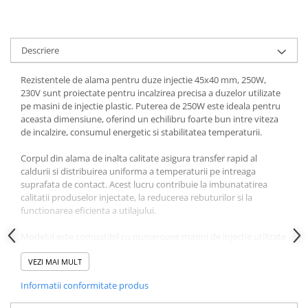
Descriere
Rezistentele de alama pentru duze injectie 45x40 mm, 250W,
230V sunt proiectate pentru incalzirea precisa a duzelor utilizate
pe masini de injectie plastic. Puterea de 250W este ideala pentru
aceasta dimensiune, oferind un echilibru foarte bun intre viteza
de incalzire, consumul energetic si stabilitatea temperaturii.
Corpul din alama de inalta calitate asigura transfer rapid al
caldurii si distribuirea uniforma a temperaturii pe intreaga
suprafata de contact. Acest lucru contribuie la imbunatatirea
calitatii produselor injectate, la reducerea rebuturilor si la
functionarea eficienta a utilajului.
Modelul este compatibil cu numeroase masini de injectie utilizate
in Europa si Asia, inclusiv Arburg Allrounder, Engel Victory, Engel
e-motion, KraussMaffei CX, KraussMaffei GX, Sumitomo Demag
VEZI MAI MULT
IntElect, Wittmann Battenfeld SmartPower, Haitian Mars, Haitian
Informatii conformitate produs
Jupiter, Borche BD Series, Yizumi FF Series, Fanuc Roboshot,
Nissei NEX, JSW, Toyo, Netstal, Husky, Chen Hsong, Tederic, BMB