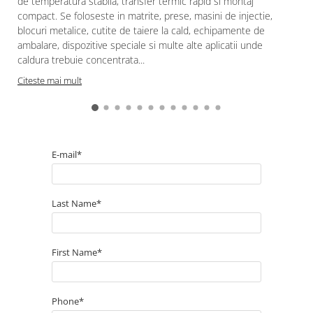
de temperatura stabila, transfer termic rapid si montaj
compact. Se foloseste in matrite, prese, masini de injectie,
blocuri metalice, cutite de taiere la cald, echipamente de
ambalare, dispozitive speciale si multe alte aplicatii unde
caldura trebuie concentrata...
Citeste mai mult
E-mail*
Last Name*
First Name*
Phone*