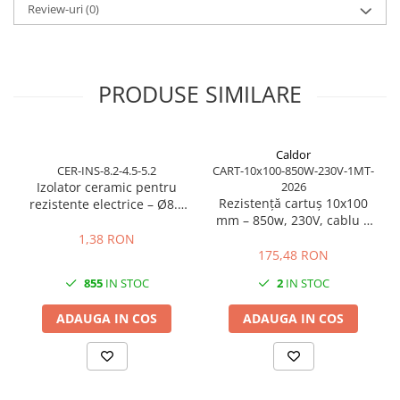
si Negri Bossi atunci cand dimensiunea 45x40 mm este
Review-uri
(0)
compatibila cu duza utilajului.
Aceasta dimensiune este foarte cautata pentru service si
mentenanta deoarece ofera performanta buna si durata lunga de
PRODUSE SIMILARE
utilizare. Produs disponibil din stoc cu livrare rapida prin
RezistenteMag.
Caldor
CER-INS-8.2-4.5-5.2
CART-10x100-850W-230V-1MT-
Izolator ceramic pentru
2026
Rezistență cartuș 10x100
rezistente electrice – Ø8.2
mm – 850w, 230V, cablu 1
mm exterior / Ø4.5 mm
m
interior / lungime 5.2 mm
1,38 RON
175,48 RON
855
IN STOC
2
IN STOC
ADAUGA IN COS
ADAUGA IN COS