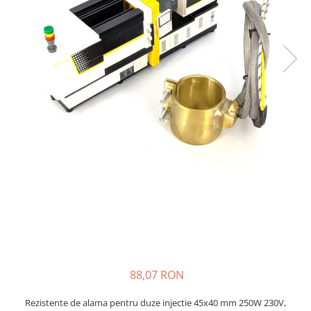
injecție
Rezistente electrice tubulara
Rezistente electrice banda mica
dreapt
Rezistente Ceramice
Rezistenta cuptor
Rezistente electrice plate mica
Rezistentele tubulare flexibile
Rezistență microtubulară
Incalzitor ceramic infrarosu
88,07 RON
Rezistente de alama pentru duze injectie 45x40 mm 250W 230V,