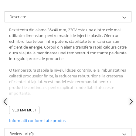
Descriere
Rezistenta din alama 35x40 mm, 230V este una dintre cele mai
utilizate dimensiuni pentru masini de injectie plastic. Ofera un
echilibru foarte bun intre putere, stabilitate termica si consum
eficient de energie. Corpul din alama transfera rapid caldura catre
duza si ajuta la mentinerea unei temperaturi constante pe durata
intregului proces de productie.
O temperatura stabila la nivelul duzei contribuie la imbunatatirea
calitatii produselor finite, la reducerea rebuturilor si la cresterea
eficientei utilajului. Acest model este recomandat pentru
productie continua si pentru aplicatii unde fiabilitatea este
importanta.
Compatibila cu numeroase masini de injectie plastic utilizate in
Europa si Asia, inclusiv Arburg, Engel, KraussMaffei, Sumitomo
VEZI MAI MULT
Demag, Wittmann Battenfeld, Boy, Haitian, Borche, Yizumi,
Informatii conformitate produs
Fanuc, Nissei, Toyo, JSW, Chen Hsong, Tederic, Netstal, Husky si
alte utilaje care utilizeaza dimensiunea compatibila 35x40 mm si
alimentare 230V.
Review-uri
(0)