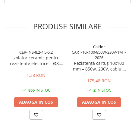
Produs de calitate profesionala, disponibil din stoc pentru livrare
rapida prin RezistenteMag. O alegere excelenta pentru service,
productie si inlocuire rapida.
PRODUSE SIMILARE
Caldor
CER-INS-8.2-4.5-5.2
CART-10x100-850W-230V-1MT-
Izolator ceramic pentru
2026
Rezistență cartuș 10x100
rezistente electrice – Ø8.2
mm – 850w, 230V, cablu 1
mm exterior / Ø4.5 mm
m
interior / lungime 5.2 mm
1,38 RON
175,48 RON
855
IN STOC
2
IN STOC
ADAUGA IN COS
ADAUGA IN COS