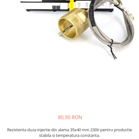
injecție
Rezistente electrice tubulara
Rezistente electrice banda mica
dreapt
Rezistente Ceramice
Rezistenta cuptor
Rezistente electrice plate mica
Rezistentele tubulare flexibile
Rezistență microtubulară
Incalzitor ceramic infrarosu
80,90 RON
Rezistenta duza injectie din alama 35x40 mm 230V pentru productie
stabila si temperatura constanta.