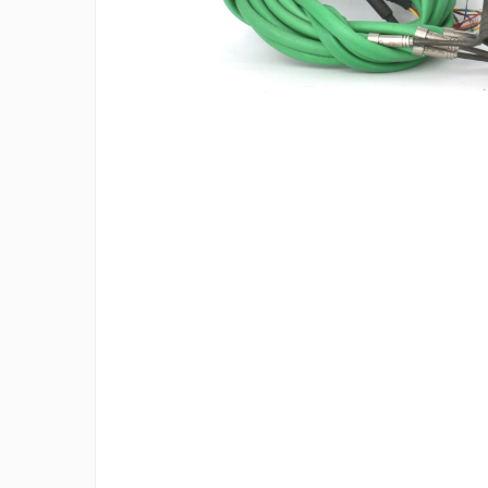
Rezistente duza
Rezistente cartus
Rezistente electrice banda mica
Rezistente Ceramice
Rezistente electrice plate mica
Rezistentele tubulare flexibile
Distrib
Rezistență microtubulară
pe
Incalzitor ceramic infrarosu
Faceb
Rezistente electrice pentru uz
general
Incalzitoare Infrarosu (lampile
sau ceramice)
Lampile infrarosu
Incalzitor ceramic infrarosu
Accesorii
Garnitura
Accesorii
Rezistente electrice tubulare