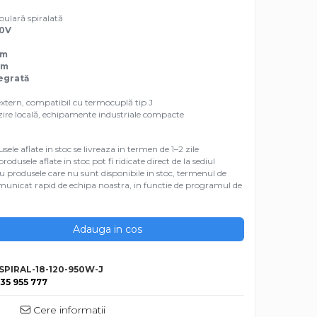
bulară spiralată
0V
mm
mm
tegrată
xtern, compatibil cu termocuplă tip J
ălzire locală, echipamente industriale compacte
ele aflate in stoc se livreaza in termen de 1–2 zile
dusele aflate in stoc pot fi ridicate direct de la sediul
ru produsele care nu sunt disponibile in stoc, termenul de
 comunicat rapid de echipa noastra, in functie de programul de
Adauga in cos
PIRAL-18-120-950W-J
35 955 777
Cere informatii