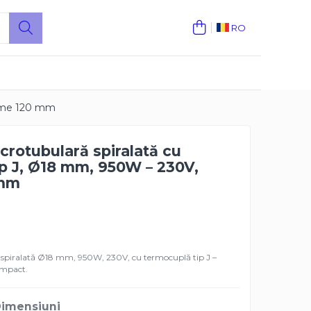
RO
gime 120 mm
crotubulară spiralată cu
p J, Ø18 mm, 950W – 230V,
 mm
 spiralată Ø18 mm, 950W, 230V, cu termocuplă tip J –
ompact.
 Dimensiuni