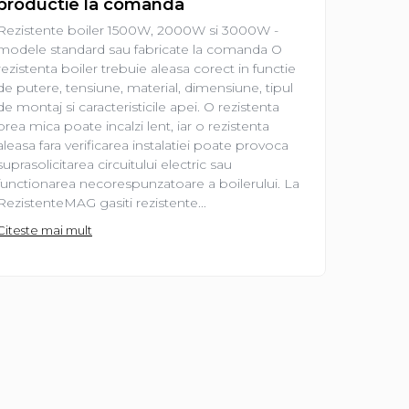
productie la comanda
Rezisten
Rezistente boiler 1500W, 2000W si 3000W -
prima ve
modele standard sau fabricate la comanda O
electrica
rezistenta boiler trebuie aleasa corect in functie
de o pies
de putere, tensiune, material, dimensiune, tipul
lucrurile
de montaj si caracteristicile apei. O rezistenta
frecvent 
prea mica poate incalzi lent, iar o rezistenta
2000 W?”
aleasa fara verificarea instalatiei poate provoca
„Am nevo
suprasolicitarea circuitului electric sau
Sunt intr
functionarea necorespunzatoare a boilerului. La
Citeste m
RezistenteMAG gasiti rezistente...
Citeste mai mult