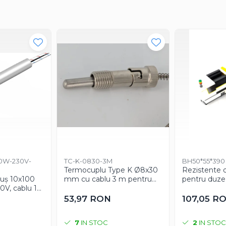
50W-230V-
TC-K-0830-3M
BH50*55*390
Termocuplu Type K Ø8x30
Rezistente 
tuș 10x100
mm cu cablu 3 m pentru
pentru duze 
V, cablu 1
control temperatura
mm 400W 2
ridicata pen
53,97 RON
107,05 R
industriala
7
IN STOC
2
IN STOC