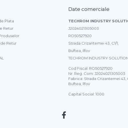
Date comerciale
e Plata
TECHROM INDUSTRY SOLUTI
de Retur
J2024021305003
 Produselor
RO50527920
 de Retur
Strada Crizantemei 43, C1/1,
Buftea, Ilfov
AL
TECHROM INDUSTRY SOLUTION
Cod Fiscal: RO50527920
Nr. Reg. Com: J2024021305003
Fabrica: Strada Crizantemei 43, C
Buftea, Ilfov
Capital Social: 1000