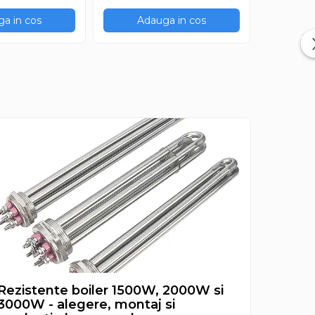
a in cos
Adauga in cos
Ad
Rezistente boiler 1500W, 2000W si
Rezist
3000W - alegere, montaj si
aleger