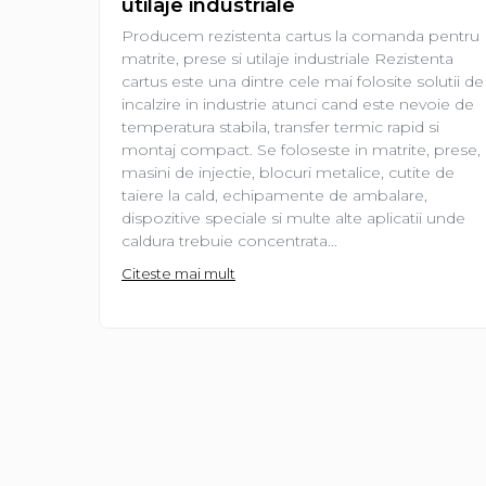
utilaje industriale
restaurante, cafenele)
Pentru industria alimentară
Producem rezistenta cartus la comanda pentru
matrite, prese si utilaje industriale Rezistenta
Pentru industria materialelor
cartus este una dintre cele mai folosite solutii de
plastice
incalzire in industrie atunci cand este nevoie de
Pentru prelucrarea metalelor
temperatura stabila, transfer termic rapid si
Rezistențe pentru aer și gaze
montaj compact. Se foloseste in matrite, prese,
masini de injectie, blocuri metalice, cutite de
Rezistențe pentru aparate
taiere la cald, echipamente de ambalare,
casnice
dispozitive speciale si multe alte aplicatii unde
Rezistențe pentru echipamente
caldura trebuie concentrata...
de laborator
Citeste mai mult
Rezistențe pentru matrițe
Rezistențe pentru mașini de
injecție