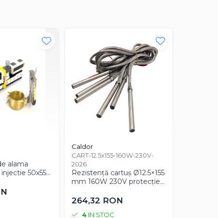
Caldor
CART-12.5x155-160W-230V-
TC-J-0630
de alama
Termocup
2026
injectie 50x55
Rezistență cartuș Ø12.5×155
mm cu ca
30V putere
mm 160W 230V protecție
control t
tru productie
metalică a cablului
ON
43,87 
264,32 RON
4
IN STOC
41
IN 