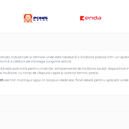
icații industriale și tehnice unde este necesară o încălzire precisă într-un sp
iformă a căldurii pe întreaga lungime activă.
nță este potrivită pentru matrițe, echipamente de încălzire locală, dispozitive in
încălzire, cu timp de răspuns rapid și control termic precis.
mm
permit montajul sigur în locașuri dedicate, fiind ideală pentru aplicații unde sp