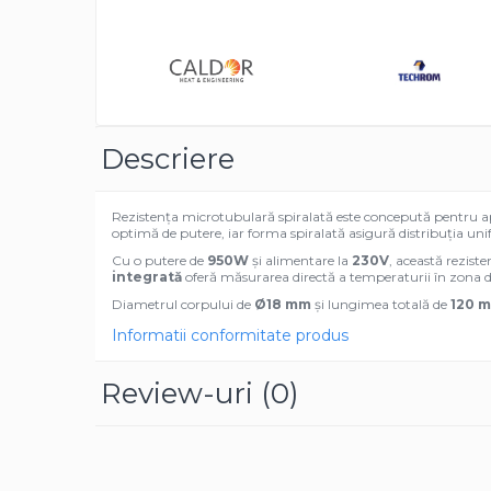
Pentru apa, ulei si alte lichide
Rezistenta boiler
Rezistenta bain marie
Rezistenta masina de spalat vase
(marmita)
Descriere
Rezistenta cu electric gratar
Rezistente electrice tubulara
Rezistența microtubulară spiralată este concepută pentru apl
dreapt
optimă de putere, iar forma spiralată asigură distribuția un
Rezistenta cuptor
Cu o putere de
950W
și alimentare la
230V
, această reziste
Mese de lucru metalice &
integrată
oferă măsurarea directă a temperaturii în zona de 
echipamente de atelier
Diametrul corpului de
Ø18 mm
și lungimea totală de
120 
Bancuri & mese de lucru pentru
Informatii conformitate produs
atelier
Bancuri de lucru 1.5 Metru
Review-uri
(0)
Bancuri de lucru industriale 2
metru
Carucior de scule