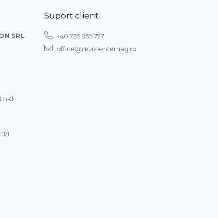
Suport clienti
ON SRL
+40 735 955 777
office@rezistentemag.ro
 SRL
1/1,