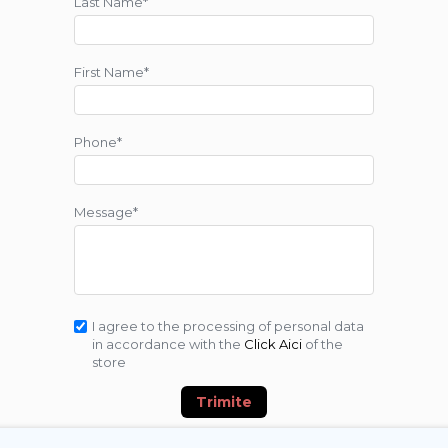
Last Name*
First Name*
Phone*
Message*
I agree to the processing of personal data
in accordance with the
Click Aici
of the
store
Trimite