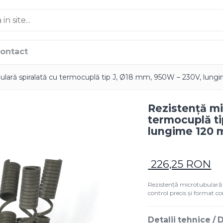
ontact
ulară spiralată cu termocuplă tip J, Ø18 mm, 950W – 230V, lun
Rezistență mi
termocuplă ti
lungime 120
226,25 RON
Rezistență microtubulară
control precis și format c
Detalii tehnice /