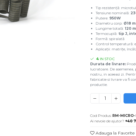
Tip rezistență: microtu
Tensiune nominală:
23
Putere:
950W
Diametru corp:
Ø18 
Lungime totală:
120 
Termocuplă:
tip J, in
Formă: spiralată
Control temperatură: e
uie
Aplicații: matrițe, înc
4
IN STOC
ook
Durata de livrare:
Produs
lucratoare. De asemenea, pro
nostru, in aceeasi zi. Pent
fabricatie si livrare va fi
productie.
Cod Produs:
RM-MICRO-S
Ai nevoie de ajutor?
+40 7
Adauga la Favorite