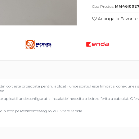
Cod Produs:
MM46|002
Adauga la Favorite
uie
ook
 colt este proiectata pentru aplicatii unde spatiul este limitat si conexiunea s
le.
te aplicatii unde configuratia instalatiei necesita o iesire diferita a cablului. Ofer
din stoc pe RezistenteMag.ro, cu livrare rapida.