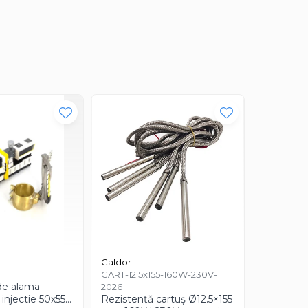
Caldor
CART-12.5x155-160W-230V-
TC-J-0630
de alama
Termocup
2026
injectie 50x55
Rezistență cartuș Ø12.5×155
mm cu ca