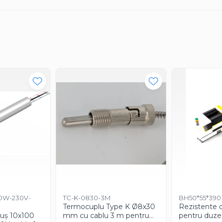
50W-230V-
TC-K-0830-3M
BH50*55*390
Termocuplu Type K Ø8x30
Rezistente 
tuș 10x100
mm cu cablu 3 m pentru
pentru duze 