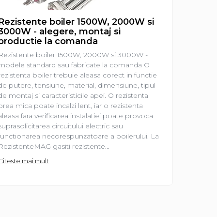
Rezistente boiler 1500W, 2000W si
Rezist
3000W - alegere, montaj si
aleger
productie la comanda
Rezisten
Rezistente boiler 1500W, 2000W si 3000W -
prima ve
modele standard sau fabricate la comanda O
electrica
rezistenta boiler trebuie aleasa corect in functie
de o pies
de putere, tensiune, material, dimensiune, tipul
lucrurile
de montaj si caracteristicile apei. O rezistenta
frecvent 
prea mica poate incalzi lent, iar o rezistenta
2000 W?”
aleasa fara verificarea instalatiei poate provoca
„Am nevo
suprasolicitarea circuitului electric sau
Sunt intr
functionarea necorespunzatoare a boilerului. La
Citeste m
RezistenteMAG gasiti rezistente...
Citeste mai mult