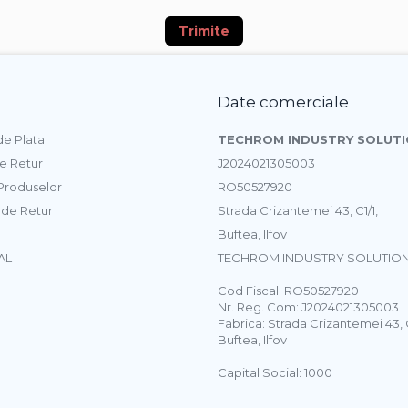
Trimite
Date comerciale
e Plata
TECHROM INDUSTRY SOLUTI
de Retur
J2024021305003
 Produselor
RO50527920
 de Retur
Strada Crizantemei 43, C1/1,
Buftea, Ilfov
AL
TECHROM INDUSTRY SOLUTION
Cod Fiscal: RO50527920
Nr. Reg. Com: J2024021305003
Fabrica: Strada Crizantemei 43, C
Buftea, Ilfov
Capital Social: 1000