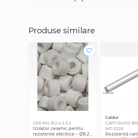
Pentru apa, ulei si alte lichide
Rezistenta boiler
Rezistenta bain marie
Produse similare
Rezistenta masina de spalat vase
(marmita)
Rezistenta cu electric gratar
Rezistente electrice tubulara
dreapt
Rezistenta cuptor
Mese de lucru metalice &
echipamente de atelier
Bancuri & mese de lucru pentru
atelier
Bancuri de lucru 1.5 Metru
Bancuri de lucru industriale 2
Caldor
metru
CER-INS-8.2-4.5-5.2
CART-10x100-8
Izolator ceramic pentru
1MT-2026
Carucior de scule
rezistente electrice – Ø8.2
Rezistență car