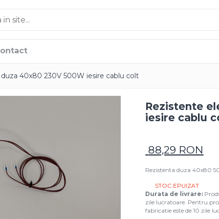
ontact
e duza 40x80 230V 500W iesire cablu colt
Rezistente e
iesire cablu c
88,29 RON
Rezistenta duza 40x80 500
STOC EPUIZAT
Durata de livrare:
Produ
zile lucratoare. Pentru p
fabricatie este de 10 zile l