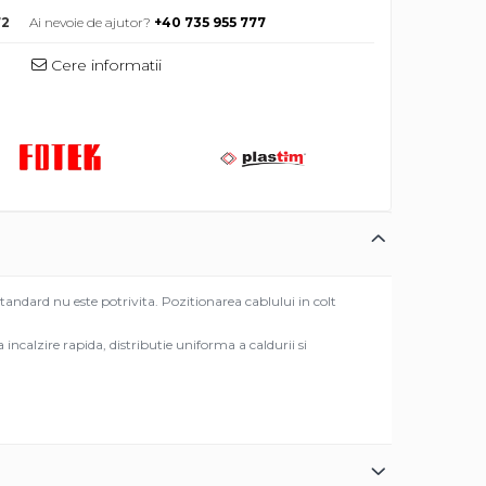
72
Ai nevoie de ajutor?
+40 735 955 777
Cere informatii
tandard nu este potrivita. Pozitionarea cablului in colt
a incalzire rapida, distributie uniforma a caldurii si