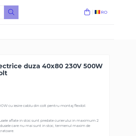
RO
lectrice duza 40x80 230V 500W
olt
W cu iesire cablu din colt pentru montaj flexibil.
sele aflate in stoc sunt predate curierului in maximum 2
rodusele care nu mai sunt in stoc, termenul maxim de
ucratoare.