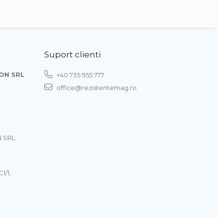
Suport clienti
ON SRL
+40 735 955 777
office@rezistentemag.ro
 SRL
1/1,