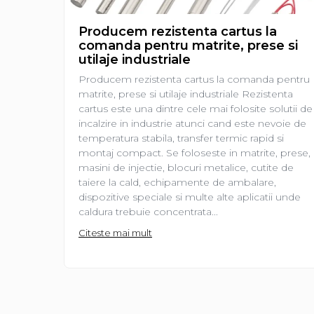
Piese electrice industriale
Producem rezistenta cartus la
SSR & relee
comanda pentru matrite, prese si
Sisteme de răcire
utilaje industriale
Ventilatoare (FAN) industriale
Producem rezistenta cartus la comanda pentru
Unități de condiționare matrițe
matrite, prese si utilaje industriale Rezistenta
(TCU)
cartus este una dintre cele mai folosite solutii de
incalzire in industrie atunci cand este nevoie de
Piese & accesorii
temperatura stabila, transfer termic rapid si
Componente electrice
montaj compact. Se foloseste in matrite, prese,
Cabluri de alimentare
masini de injectie, blocuri metalice, cutite de
taiere la cald, echipamente de ambalare,
Garnitură
dispozitive speciale si multe alte aplicatii unde
Senzori de presiune și debit
caldura trebuie concentrata...
Masina de injectie mase plastice
Citeste mai mult
Aplicatii ale rezistentelor electrice
Soluții domeniul de utilizare
Senzori & măsurare & Termocupla
Pentru HoReCa (hoteluri,