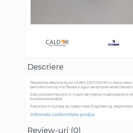
Rezistente duza
Rezistente cartus
Rezistente electrice banda mica
Rezistente Ceramice
Distrib
Rezistente electrice plate mica
pe
Faceb
Rezistentele tubulare flexibile
Rezistență microtubulară
Incalzitor ceramic infrarosu
Rezistente electrice pentru uz
Descriere
general
Incalzitoare Infrarosu (lampile
Rezistenta electrica duza 40x80 230V 500W cu iesire cablu din
sau ceramice)
permite montaj mai flexibil si sigur pe echipamente industria
Lampile infrarosu
Este utilizata frecvent in masini de injectie mase plastice si al
functionare stabila.
Incalzitor ceramic infrarosu
Fabricata in Europa de Caldor Heat Engineering, disponibila 
Accesorii
Informatii conformitate produs
Garnitura
Accesorii
Review-uri
(0)
Rezistente electrice tubulare