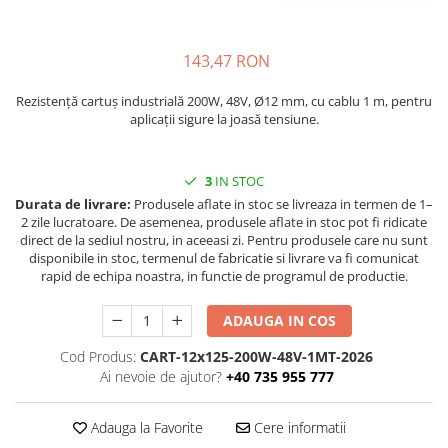
Rezistente duza
Rezistente cartus
Rezistente electrice banda mica
143,47 RON
Rezistente Ceramice
Rezistență cartuș industrială 200W, 48V, Ø12 mm, cu cablu 1 m, pentru
Rezistente electrice plate mica
aplicații sigure la joasă tensiune.
Rezistentele tubulare flexibile
Rezistență microtubulară
3
IN STOC
Incalzitor ceramic infrarosu
Durata de livrare:
Produsele aflate in stoc se livreaza in termen de 1–
Rezistente electrice pentru uz
2 zile lucratoare. De asemenea, produsele aflate in stoc pot fi ridicate
general
direct de la sediul nostru, in aceeasi zi. Pentru produsele care nu sunt
disponibile in stoc, termenul de fabricatie si livrare va fi comunicat
Incalzitoare Infrarosu (lampile sau
rapid de echipa noastra, in functie de programul de productie.
ceramice)
Lampile infrarosu
ADAUGA IN COS
Incalzitor ceramic infrarosu
Cod Produs:
CART-12x125-200W-48V-1MT-2026
Accesorii
Ai nevoie de ajutor?
+40 735 955 777
Garnitura
Accesorii
Adauga la Favorite
Cere informatii
Rezistente electrice tubulare