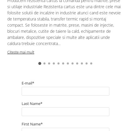
Producem rezistenta cartus la comanda pentru matrite, prese
restaurante, cafenele)
si utilaje industriale Rezistenta cartus este una dintre cele mai
Pentru industria alimentară
folosite solutii de incalzire in industrie atunci cand este nevoie
Pentru industria materialelor
de temperatura stabila, transfer termic rapid si montaj
plastice
compact. Se foloseste in matrite, prese, masini de injectie,
Pentru prelucrarea metalelor
blocuri metalice, cutite de taiere la cald, echipamente de
ambalare, dispozitive speciale si multe alte aplicatii unde
Rezistențe pentru aer și gaze
caldura trebuie concentrata...
Rezistențe pentru aparate casnice
Citeste mai mult
Rezistențe pentru echipamente de
laborator
Rezistențe pentru matrițe
Rezistențe pentru mașini de
E-mail*
injecție
Last Name*
First Name*