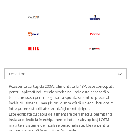
Pentru apa, ulei si alte lichide
Rezistenta boiler
Rezistenta bain marie
Rezistenta masina de spalat vase
(marmita)
Rezistenta cu electric gratar
Rezistente electrice tubulara
dreapt
Rezistenta cuptor
Mese de lucru metalice &
Descriere
echipamente de atelier
Rezistența cartuș de 200W, alimentată la 48V, este concepută
Bancuri & mese de lucru pentru
pentru aplicații industriale și tehnice unde este necesară o
atelier
tensiune joasă pentru siguranță sporită și control precis al
Bancuri de lucru 1.5 Metru
încălzirii. Dimensiunea Ø12×125 mm oferă un echilibru optim
între putere, stabilitate termică și montaj sigur.
Bancuri de lucru industriale 2
Este echipată cu cablu de alimentare de 1 metru, permițând
metru
instalare flexibilă în echipamente industriale, aplicații OEM,
Carucior de scule
matrițe și sisteme de încălzire personalizate. Ideală pentru
utilizare continuă în medii profesionale.