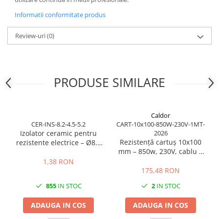
Carucior Atelier cu 5 sertare
BAK AG – Sudură & prelucrare
Informatii conformitate produs
mase plastice
Review-uri
(0)
Unelte de Sudura cu Aer Cald
Aparate de sudura plastic cu aer
cald
Accesorii
PRODUSE SIMILARE
Duze sudura plastic cu aer cald
BAK si Herz
Unelte de mana
Caldor
CER-INS-8.2-4.5-5.2
CART-10x100-850W-230V-1MT-
Cutie metalica de transport
Izolator ceramic pentru
2026
Echipamente electrice și
Rezistență cartuș 10x100
rezistente electrice – Ø8.2
automatizări
mm – 850w, 230V, cablu 1
mm exterior / Ø4.5 mm
Conectori prize cabluri
m
interior / lungime 5.2 mm
1,38 RON
175,48 RON
Conectori industriali
855
IN STOC
2
IN STOC
Control și automatizare
Comutator și senzor
ADAUGA IN COS
ADAUGA IN COS
Controlere de temperatură