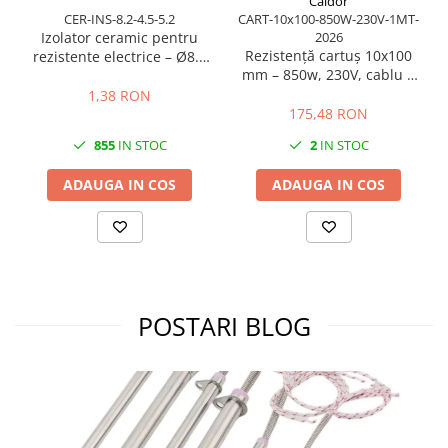
Caldor
CER-INS-8.2-4.5-5.2
CART-10x100-850W-230V-1MT-
Izolator ceramic pentru
2026
Rezistență cartuș 10x100
rezistente electrice – Ø8.2
mm – 850w, 230V, cablu 1
mm exterior / Ø4.5 mm
m
interior / lungime 5.2 mm
1,38 RON
175,48 RON
855
IN STOC
2
IN STOC
ADAUGA IN COS
ADAUGA IN COS
POSTARI BLOG