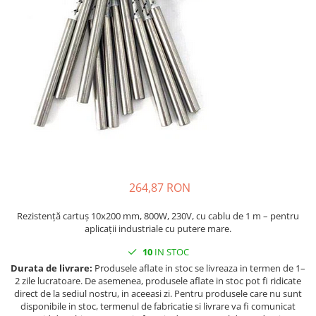
injecție
Rezistente electrice tubulara
Rezistente electrice banda mica
dreapt
Rezistente Ceramice
Rezistenta cuptor
Rezistente electrice plate mica
Rezistentele tubulare flexibile
Rezistență microtubulară
Incalzitor ceramic infrarosu
264,87 RON
Rezistență cartuș 10x200 mm, 800W, 230V, cu cablu de 1 m – pentru
aplicații industriale cu putere mare.
10
IN STOC
Durata de livrare:
Produsele aflate in stoc se livreaza in termen de 1–
2 zile lucratoare. De asemenea, produsele aflate in stoc pot fi ridicate
direct de la sediul nostru, in aceeasi zi. Pentru produsele care nu sunt
disponibile in stoc, termenul de fabricatie si livrare va fi comunicat