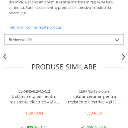
din mica, au consum optim si rezista mai bine in regim de lucru
continuu. Sunt ideale pentru productie intensiva in industria
plasticului.
Informatii conformitate produs
Review-uri
(0)
PRODUSE SIMILARE
CER-INS-8.2-4.5-5.2
CER-INS-13.6-6.3-9
Izolator ceramic pentru
Izolator ceramic pentru
rezistente electrice – Ø8.2
rezistente electrice – Ø13.6
mm exterior / Ø4.5 mm
mm exterior / Ø6.3 mm
interior / lungime 5.2 mm
interior / lungime 9 mm
1,38 RON
1,93 RON
855
IN STOC
306
IN STOC