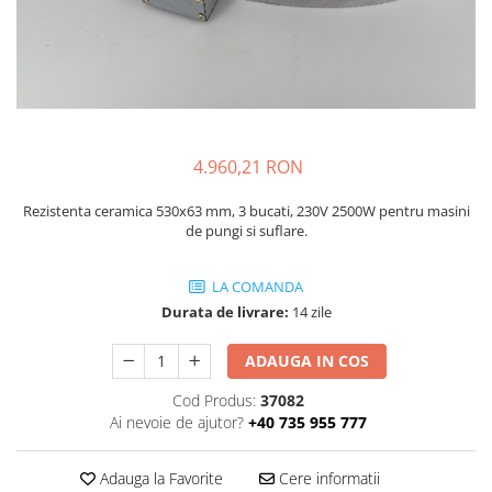
injecție
Rezistente electrice tubulara
Rezistente electrice banda mica
dreapt
Rezistente Ceramice
Rezistenta cuptor
Rezistente electrice plate mica
Rezistentele tubulare flexibile
Rezistență microtubulară
4.960,21 RON
Incalzitor ceramic infrarosu
Rezistenta ceramica 530x63 mm, 3 bucati, 230V 2500W pentru masini
de pungi si suflare.
LA COMANDA
Durata de livrare:
14 zile
ADAUGA IN COS
Cod Produs:
37082
Ai nevoie de ajutor?
+40 735 955 777
Adauga la Favorite
Cere informatii