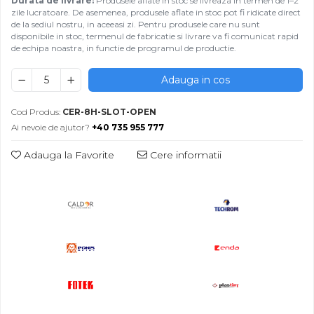
Durata de livrare:
Produsele aflate in stoc se livreaza in termen de 1–2
zile lucratoare. De asemenea, produsele aflate in stoc pot fi ridicate direct
de la sediul nostru, in aceeasi zi. Pentru produsele care nu sunt
disponibile in stoc, termenul de fabricatie si livrare va fi comunicat rapid
de echipa noastra, in functie de programul de productie.
Adauga in cos
Cod Produs:
CER-8H-SLOT-OPEN
Ai nevoie de ajutor?
+40 735 955 777
Adauga la Favorite
Cere informatii