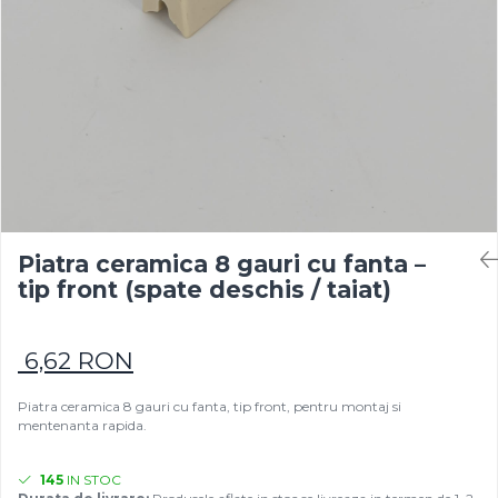
Rezistențe pentru mașini de
Rezistente electrice tubulara
Rezistente electrice banda mica
injecție
dreapt
Rezistente Ceramice
Rezistenta cuptor
Rezistente electrice plate mica
Rezistentele tubulare flexibile
Rezistență microtubulară
Incalzitor ceramic infrarosu
Piatra ceramica 8 gauri cu fanta –
tip front (spate deschis / taiat)
6,62 RON
Piatra ceramica 8 gauri cu fanta, tip front, pentru montaj si
mentenanta rapida.
145
IN STOC