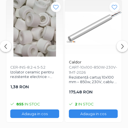
Caldor
CER-INS-8.2-4.5-5.2
CART-10x100-850W-230V-
Izolator ceramic pentru
1MT-2026
rezistente electrice –
Rezistență cartuș 10x100
Ø8.2 mm exterior / Ø4.5
mm – 850w, 230V, cablu 1
mm interior / lungime 5.2
m
1,38 RON
mm
175,48 RON
855
IN STOC
2
IN STOC
Adauga in cos
Adauga in cos