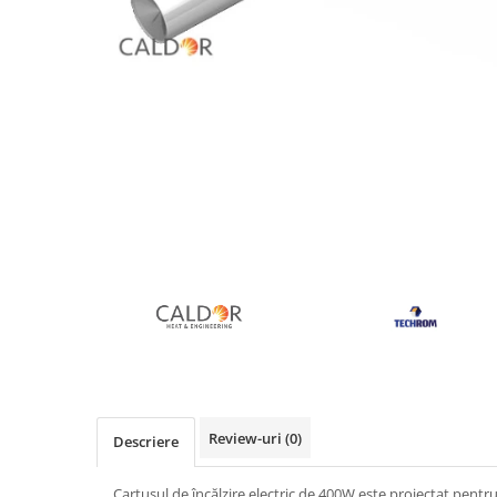
Rezistente duza
Rezistente cartus
Rezistente electrice banda mica
Rezistente Ceramice
Distribuie
pe
Rezistente electrice plate mica
Facebook
Rezistentele tubulare flexibile
Rezistență microtubulară
Incalzitor ceramic infrarosu
Rezistente electrice pentru uz
general
Incalzitoare Infrarosu (lampile sau
ceramice)
Lampile infrarosu
Incalzitor ceramic infrarosu
Accesorii
Garnitura
Review-uri
(0)
Descriere
Accesorii
Cartușul de încălzire electric de 400W este proiectat pentru
Rezistente electrice tubulare