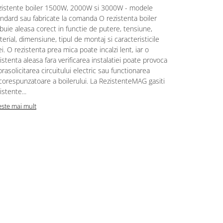
zistente boiler 1500W, 2000W si 3000W - modele
vedere Cand 
ndard sau fabricate la comanda O rezistenta boiler
ori pare ca 
buie aleasa corect in functie de putere, tensiune,
incalzeste. I
erial, dimensiune, tipul de montaj si caracteristicile
simple. Primi
i. O rezistenta prea mica poate incalzi lent, iar o
rezistenta d
istenta aleasa fara verificarea instalatiei poate provoca
„Am nevoie d
rasolicitarea circuitului electric sau functionarea
intrebari nor
corespunzatoare a boilerului. La RezistenteMAG gasiti
Citeste mai m
istente...
este mai mult