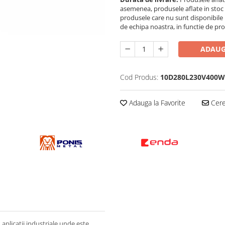
asemenea, produsele aflate in stoc po
produsele care nu sunt disponibile i
de echipa noastra, in functie de pr
ADAUG
Cod Produs:
10D280L230V400W
Adauga la Favorite
Cere 
 aplicații industriale unde este