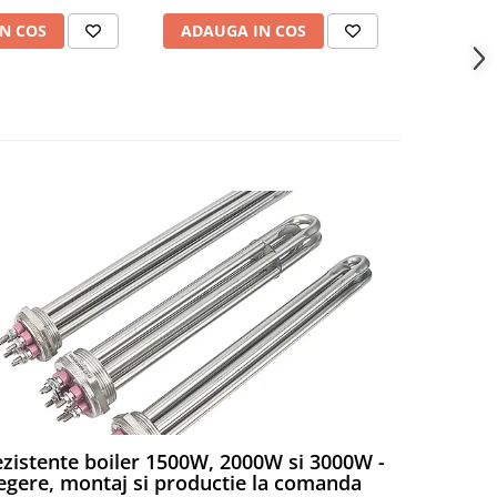
N COS
ADAUGA IN COS
ADAUG
zistente boiler 1500W, 2000W si 3000W -
Rezistent
egere, montaj si productie la comanda
Rezistente e