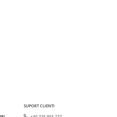
SUPORT CLIENTI
SRL
+40 735 955 777