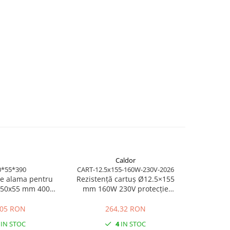
Caldor
*55*390
CART-12.5x155-160W-230V-2026
T
de alama pentru
Rezistență cartuș Ø12.5×155
Termocupl
e 50x55 mm 400W
mm 160W 230V protecție
cu cablu 
ridicata pentru
metalică a cablului
t
 industriala
,05 RON
264,32 RON
IN STOC
4
IN STOC