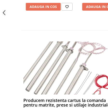
Carucior Atelier cu 5 sertare
ADAUGA IN COS
ADAUGA IN 
BAK AG – Sudură & prelucrare
mase plastice
Unelte de Sudura cu Aer Cald
Aparate de sudura plastic cu aer
cald
Accesorii
Duze sudura plastic cu aer cald
BAK si Herz
Unelte de mana
Cutie metalica de transport
Echipamente electrice și
automatizări
Conectori prize cabluri
Conectori industriali
Control și automatizare
Producem rezistenta cartus la comanda
Comutator și senzor
pentru matrite, prese si utilaje industrial
Controlere de temperatură