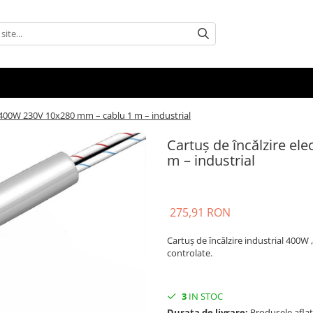
ic 400W 230V 10x280 mm – cablu 1 m – industrial
Cartuș de încălzire el
m – industrial
275,91 RON
Cartuș de încălzire industrial 400W 
controlate.
3
IN STOC
Durata de livrare:
Produsele aflate