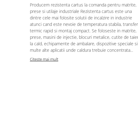
Producem rezistenta cartus la comanda pentru matrite,
Piese electrice industriale
prese si utilaje industriale Rezistenta cartus este una
SSR & relee
dintre cele mai folosite solutii de incalzire in industrie
Sisteme de răcire
atunci cand este nevoie de temperatura stabila, transfer
termic rapid si montaj compact. Se foloseste in matrite,
Ventilatoare (FAN) industriale
prese, masini de injectie, blocuri metalice, cutite de taie
Unități de condiționare matrițe
la cald, echipamente de ambalare, dispozitive speciale si
(TCU)
multe alte aplicatii unde caldura trebuie concentrata...
Piese & accesorii
Citeste mai mult
Componente electrice
Cabluri de alimentare
Garnitură
Senzori de presiune și debit
Masina de injectie mase plastice
Aplicatii ale rezistentelor electrice
Soluții domeniul de utilizare
Senzori & măsurare & Termocupla
Pentru HoReCa (hoteluri,