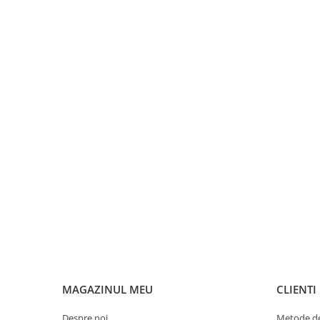
restaurante, cafenele)
Pentru industria alimentară
Pentru industria materialelor
plastice
Pentru prelucrarea metalelor
Rezistențe pentru aer și gaze
Rezistențe pentru aparate casnice
Rezistențe pentru echipamente de
laborator
Rezistențe pentru matrițe
Rezistențe pentru mașini de
injecție
MAGAZINUL MEU
CLIENTI
Despre noi
Metode de