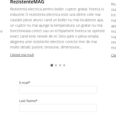
RezistenteMAG
Re
Rezistenta electrica pentru boiler, cuptor, gratar, horeca si
sta
industrie O rezistenta electrica este una dintre cele mai
tre
cautate piese atunci cand un boiler nu mai incalzeste apa,
mat
un cuptor nu mai ajunge la temperatura, un gratar nu mai
ape
functioneaza corect sau un echipament horeca se opreste
re
rez
exact cand este nevoie de el. Desi pare o piesa simpla,
sup
alegerea unei rezistente electrice corecte tine de mai
ne
multe detalii: putere, tensiune, dimensiune,...
rez
Citeste mai mult
Cit
E-mail*
Last Name*