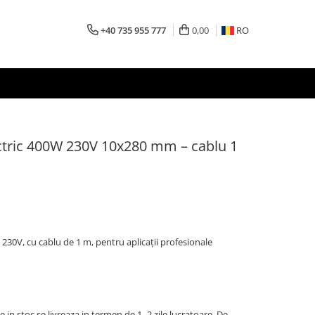
+40 735 955 777
0,00
RO
ectric 400W 230V 10x280 mm – cablu 1
, 230V, cu cablu de 1 m, pentru aplicații profesionale
 in stoc se livreaza in termen de 1–2 zile lucratoare. De