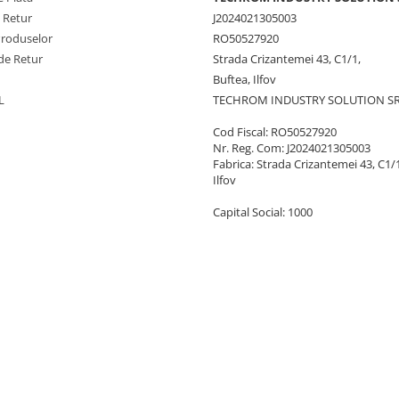
e Retur
J2024021305003
Produselor
RO50527920
de Retur
Strada Crizantemei 43, C1/1,
Buftea, Ilfov
L
TECHROM INDUSTRY SOLUTION S
Cod Fiscal: RO50527920
Nr. Reg. Com: J2024021305003
Fabrica: Strada Crizantemei 43, C1/1
Ilfov
Capital Social: 1000