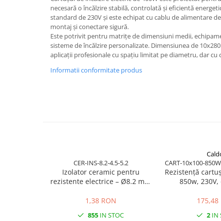
necesară o încălzire stabilă, controlată și eficientă energet
Pentru apa, ulei si alte lichide
standard de 230V și este echipat cu cablu de alimentare de 1
montaj și conectare sigură.
Rezistenta boiler
Este potrivit pentru matrițe de dimensiuni medii, echipamen
Rezistenta bain marie
sisteme de încălzire personalizate. Dimensiunea de 10x280
Rezistenta masina de spalat vase
aplicații profesionale cu spațiu limitat pe diametru, dar c
(marmita)
Informatii conformitate produs
Rezistenta cu electric gratar
Rezistente electrice tubulara
dreapt
Rezistenta cuptor
Mese de lucru metalice &
echipamente de atelier
Bancuri & mese de lucru pentru
Cald
atelier
CER-INS-8.2-4.5-5.2
CART-10x100-850W
Izolator ceramic pentru
Rezistență cart
Bancuri de lucru 1.5 Metru
rezistente electrice – Ø8.2 mm
850w, 230V,
Bancuri de lucru industriale 2
exterior / Ø4.5 mm interior /
metru
lungime 5.2 mm
1,38 RON
175,48
Carucior de scule
855
IN STOC
2
IN