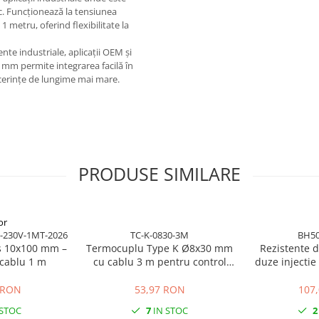
ic. Funcționează la tensiunea
 metru, oferind flexibilitate la
te industriale, aplicații OEM și
 mm permite integrarea facilă în
u cerințe de lungime mai mare.
PRODUSE SIMILARE
or
-230V-1MT-2026
TC-K-0830-3M
BH50
uș 10x100 mm –
Termocuplu Type K Ø8x30 mm
Rezistente 
 cablu 1 m
cu cablu 3 m pentru control
duze injecti
temperatura
230V putere 
productie
 RON
53,97 RON
107
 STOC
7
IN STOC
2