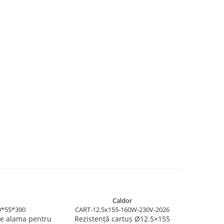
Caldor
*55*390
CART-12.5x155-160W-230V-2026
T
de alama pentru
Rezistență cartuș Ø12.5×155
Termocupl