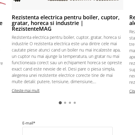
Rezistenta electrica pentru boiler, cuptor,
Re
e
gratar, horeca si industrie |
al
RezistenteMAG
Re
Rezistenta electrica pentru boiler, cuptor, gratar, horeca si
sta
industrie O rezistenta electrica este una dintre cele mai
tre
cautate piese atunci cand un boiler nu mai incalzeste apa,
mat
un cuptor nu mai ajunge la temperatura, un gratar nu mai
ape
functioneaza corect sau un echipament horeca se opreste
re
rez
exact cand este nevoie de el. Desi pare o piesa simpla,
sup
alegerea unei rezistente electrice corecte tine de mai
ne
multe detalii: putere, tensiune, dimensiune,...
rez
Citeste mai mult
Cit
E-mail*