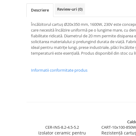
Pentru apa, ulei si alte lichide
Review-uri
(0)
Descriere
Rezistenta boiler
Încălzitorul cartuș Ø20x350 mm, 1600W, 230V este conceput
Rezistenta bain marie
care necesită încălzire uniformă pe o lungime mare, cu den
Rezistenta masina de spalat vase
fiabilitate ridicată. Diametrul de 20 mm permite disiparea e
(marmita)
solicitarea materialului și prelungind durata de viață. Fabr
Rezistenta cu electric gratar
ideal pentru matrițe lungi, prese industriale, plăci încălzit
temperaturii este esențială. Produs disponibil din stoc cu l
Rezistente electrice tubulara
dreapt
Rezistenta cuptor
Informatii conformitate produs
Mese de lucru metalice &
echipamente de atelier
Bancuri & mese de lucru pentru
atelier
Bancuri de lucru 1.5 Metru
Bancuri de lucru industriale 2
metru
Cald
CER-INS-8.2-4.5-5.2
CART-10x100-850W
Carucior de scule
Izolator ceramic pentru
Rezistență cart