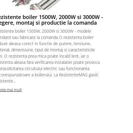
zistente boiler 1500W, 2000W si 3000W -
Rezistent
egere, montaj si productie la comanda
Rezistente e
zistente boiler 1500W, 2000W si 3000W - modele
vedere Cand 
ndard sau fabricate la comanda O rezistenta boiler
ori pare ca 
buie aleasa corect in functie de putere, tensiune,
incalzeste. I
erial, dimensiune, tipul de montaj si caracteristicile
simple. Primi
i. O rezistenta prea mica poate incalzi lent, iar o
rezistenta d
istenta aleasa fara verificarea instalatiei poate provoca
„Am nevoie d
rasolicitarea circuitului electric sau functionarea
intrebari nor
corespunzatoare a boilerului. La RezistenteMAG gasiti
Citeste mai m
istente...
este mai mult