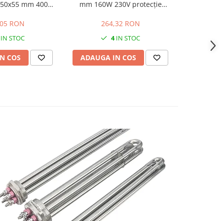
e 50x55 mm 400W
mm 160W 230V protecție
cu cablu 
ridicata pentru
metalică a cablului
t
 industriala
,05 RON
264,32 RON
IN STOC
4
IN STOC
N COS
ADAUGA IN COS
ADAUG