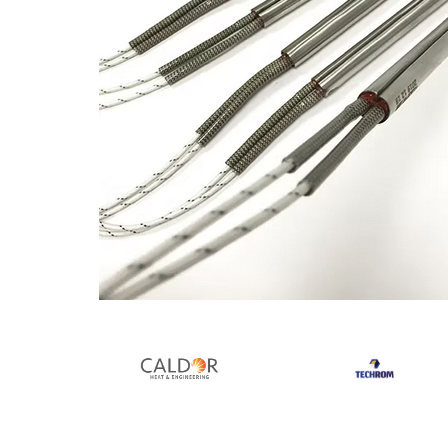
Rezistente duza
Rezistente cartus
Rezistente electrice banda mica
Rezistente Ceramice
Rezistente electrice plate mica
Rezistentele tubulare flexibile
Rezistență microtubulară
Incalzitor ceramic infrarosu
Rezistente electrice pentru uz
general
Incalzitoare Infrarosu (lampile sau
ceramice)
Lampile infrarosu
Distribuie
pe
Incalzitor ceramic infrarosu
Facebook
Accesorii
Garnitura
Accesorii
Rezistente electrice tubulare