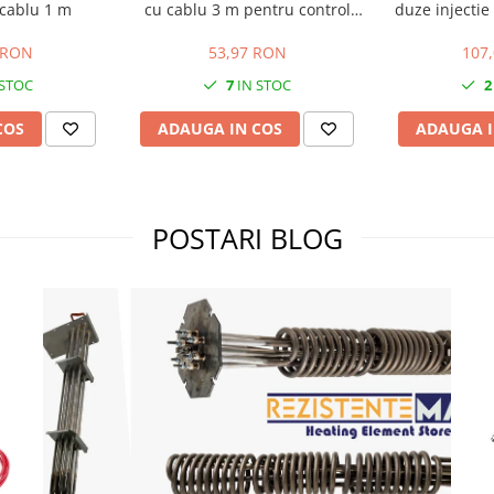
 cablu 1 m
cu cablu 3 m pentru control
duze injecti
temperatura
230V putere 
productie
 RON
53,97 RON
107
 STOC
7
IN STOC
2
COS
ADAUGA IN COS
ADAUGA I
POSTARI BLOG