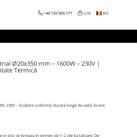
+40 735 955 777
0,00
RO
ustrial Ø20x350 mm – 1600W – 230V |
itate Termică
, 230V – încălzire uniformă, durată lungă de viață, livrare
 in stoc se livreaza in termen de 1–2 zile lucratoare. De