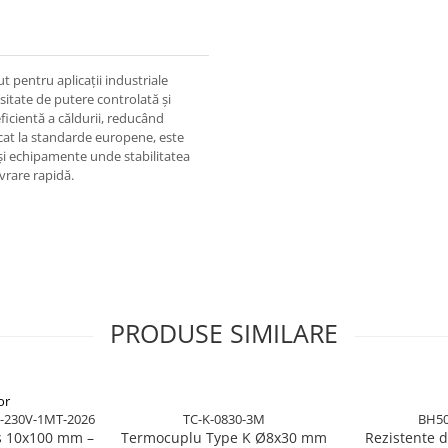
 pentru aplicații industriale
sitate de putere controlată și
ficientă a căldurii, reducând
icat la standarde europene, este
e și echipamente unde stabilitatea
ivrare rapidă.
PRODUSE SIMILARE
or
-230V-1MT-2026
TC-K-0830-3M
BH50
uș 10x100 mm –
Termocuplu Type K Ø8x30 mm
Rezistente 