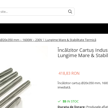
ial Ø20x350 mm – 1600W – 230V | Lungime Mare & Stabilitate Termică
Încălzitor Cartuș Ind
Lungime Mare & Stabil
418,83 RON
Încălzitor cartuș Ø20x350 mm, 1600W
imediată.
55
IN STOC
Durata de livrare:
Produsele aflate