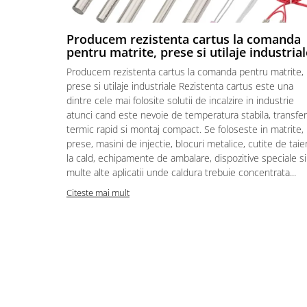
Piese electrice industriale
SSR & relee
Producem rezistenta cartus la comanda
Sisteme de răcire
pentru matrite, prese si utilaje industrial
Ventilatoare (FAN) industriale
Producem rezistenta cartus la comanda pentru matrite,
prese si utilaje industriale Rezistenta cartus este una
Unități de condiționare matrițe
dintre cele mai folosite solutii de incalzire in industrie
(TCU)
atunci cand este nevoie de temperatura stabila, transfer
Piese & accesorii
termic rapid si montaj compact. Se foloseste in matrite,
Componente electrice
prese, masini de injectie, blocuri metalice, cutite de taie
la cald, echipamente de ambalare, dispozitive speciale si
Cabluri de alimentare
multe alte aplicatii unde caldura trebuie concentrata...
Garnitură
Citeste mai mult
Senzori de presiune și debit
Masina de injectie mase plastice
Aplicatii ale rezistentelor electrice
Soluții domeniul de utilizare
Senzori & măsurare & Termocupla
Pentru HoReCa (hoteluri,