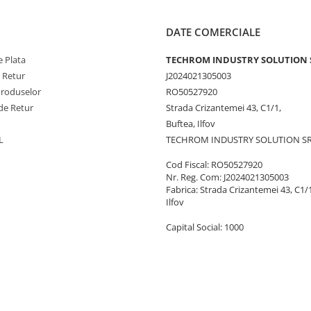
DATE COMERCIALE
 Plata
TECHROM INDUSTRY SOLUTION 
e Retur
J2024021305003
Produselor
RO50527920
de Retur
Strada Crizantemei 43, C1/1,
Buftea, Ilfov
L
TECHROM INDUSTRY SOLUTION S
Cod Fiscal: RO50527920
Nr. Reg. Com: J2024021305003
Fabrica: Strada Crizantemei 43, C1/1
Ilfov
Capital Social: 1000