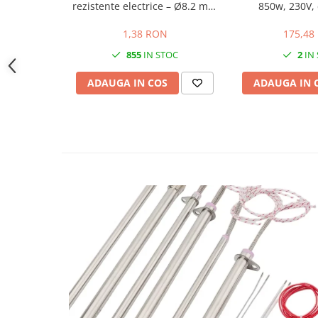
Carucior Atelier cu 5 sertare
rezistente electrice – Ø8.2 mm
850w, 230V,
exterior / Ø4.5 mm interior /
BAK AG – Sudură & prelucrare
lungime 5.2 mm
1,38 RON
175,48
mase plastice
Unelte de Sudura cu Aer Cald
855
IN STOC
2
IN
Aparate de sudura plastic cu aer
ADAUGA IN COS
ADAUGA IN 
cald
Accesorii
Duze sudura plastic cu aer cald
BAK si Herz
Unelte de mana
Cutie metalica de transport
Echipamente electrice și
automatizări
Conectori prize cabluri
Conectori industriali
Control și automatizare
Comutator și senzor
Controlere de temperatură