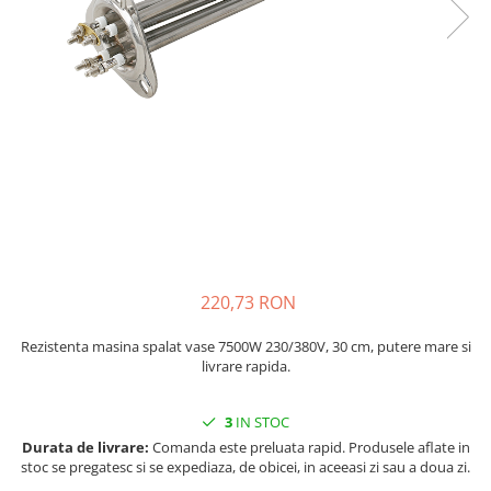
injecție
Rezistente electrice tubulara
Rezistente electrice banda mica
dreapt
Rezistente Ceramice
Rezistenta cuptor
Rezistente electrice plate mica
Rezistentele tubulare flexibile
Rezistență microtubulară
Incalzitor ceramic infrarosu
220,73 RON
Rezistenta masina spalat vase 7500W 230/380V, 30 cm, putere mare si
livrare rapida.
3
IN STOC
Durata de livrare:
Comanda este preluata rapid. Produsele aflate in
stoc se pregatesc si se expediaza, de obicei, in aceeasi zi sau a doua zi.