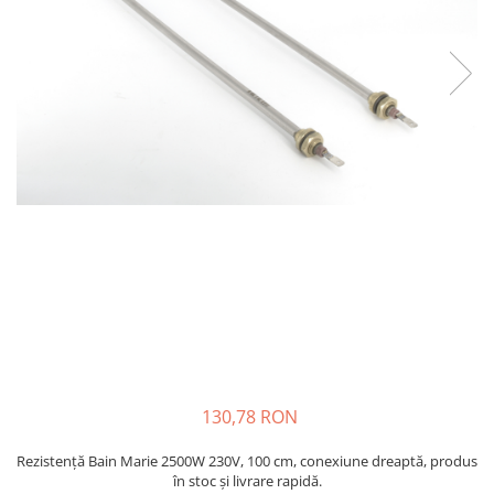
injecție
Rezistente electrice tubulara
Rezistente electrice banda mica
dreapt
Rezistente Ceramice
Rezistenta cuptor
Rezistente electrice plate mica
Rezistentele tubulare flexibile
Rezistență microtubulară
Incalzitor ceramic infrarosu
130,78 RON
Rezistență Bain Marie 2500W 230V, 100 cm, conexiune dreaptă, produs
în stoc și livrare rapidă.