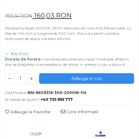
Rezistențe pentru mașini de
Rezistente electrice tubulara
Rezistente electrice banda mica
injecție
dreapt
160,03 RON
Rezistente Ceramice
193,14 RON
Rezistenta cuptor
Rezistente electrice plate mica
Rezistenta boiler 2000W, 230V, fabricata din inox AISI 316 extrudat, cu
Rezistentele tubulare flexibile
filet de 1 1/4 inch si lungime de 300 mm. Potrivita pentru boilere,
rezervoare de apa si instalatii tehnice.
Rezistență microtubulară
Incalzitor ceramic infrarosu
1
IN STOC
Durata de livrare:
Comanda este preluata rapid. Produsele aflate in
stoc se pregatesc si se expediaza, de obicei, in aceeasi zi sau a doua zi.
Adauga in cos
Cod Produs:
RM-INOX316-300-2000W-114
Ai nevoie de ajutor?
+40 735 955 777
Adauga la Favorite
Cere informatii