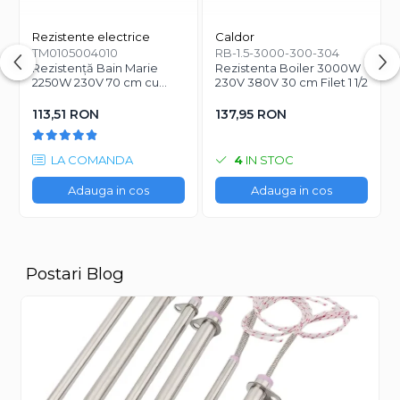
a unei protectii termice, a unei sigurante corect dimensionate si a
unei instalatii electrice cu impamantare.
Rezistente electrice
Caldor
TM0105004010
RB-1.5-3000-300-304
Rezistență Bain Marie
Rezistenta Boiler 3000W
2250W 230V 70 cm cu
230V 380V 30 cm Filet 1 1/2
conexiune în unghi
113,51 RON
137,95 RON
LA COMANDA
4
IN STOC
Adauga in cos
Adauga in cos
Postari Blog