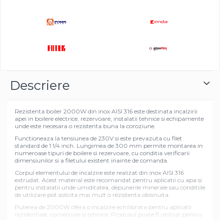
Descriere
Rezistenta boiler 2000W din inox AISI 316 este destinata incalzirii
apei in boilere electrice, rezervoare, instalatii tehnice si echipamente
unde este necesara o rezistenta buna la coroziune.
Functioneaza la tensiunea de 230V si este prevazuta cu filet
standard de 1 1/4 inch. Lungimea de 300 mm permite montarea in
numeroase tipuri de boilere si rezervoare, cu conditia verificarii
dimensiunilor si a filetului existent inainte de comanda.
Corpul elementului de incalzire este realizat din inox AISI 316
extrudat. Acest material este recomandat pentru aplicatii cu apa si
pentru instalatii unde umiditatea, depunerile minerale sau conditiile
de utilizare pot solicita mai mult o rezistenta obisnuita.
Puterea de 2000W ofera o incalzire echilibrata pentru aplicatii
rezidentiale, comerciale si tehnice. Produsul poate fi utilizat pentru