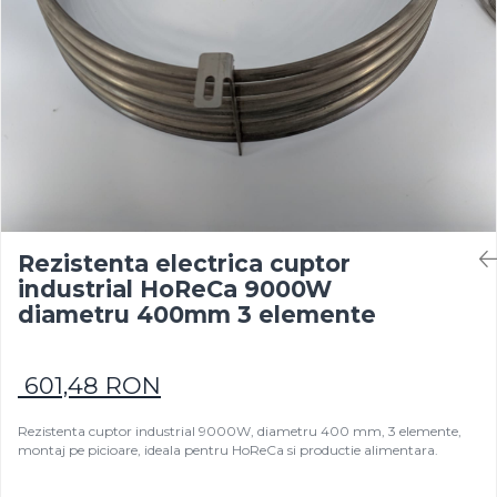
Rezistențe pentru mașini de
Rezistente electrice tubulara
Rezistente electrice banda mica
injecție
dreapt
Rezistente Ceramice
Rezistenta cuptor
Rezistente electrice plate mica
Rezistentele tubulare flexibile
Rezistență microtubulară
Incalzitor ceramic infrarosu
Rezistenta electrica cuptor
industrial HoReCa 9000W
diametru 400mm 3 elemente
601,48 RON
Rezistenta cuptor industrial 9000W, diametru 400 mm, 3 elemente,
montaj pe picioare, ideala pentru HoReCa si productie alimentara.