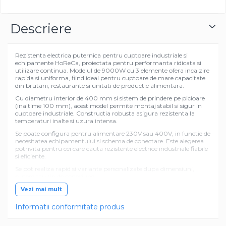
Descriere
Rezistenta electrica puternica pentru cuptoare industriale si
echipamente HoReCa, proiectata pentru performanta ridicata si
utilizare continua. Modelul de 9000W cu 3 elemente ofera incalzire
rapida si uniforma, fiind ideal pentru cuptoare de mare capacitate
din brutarii, restaurante si unitati de productie alimentara.
Cu diametru interior de 400 mm si sistem de prindere pe picioare
(inaltime 100 mm), acest model permite montaj stabil si sigur in
cuptoare industriale. Constructia robusta asigura rezistenta la
temperaturi inalte si uzura intensa.
Se poate configura pentru alimentare 230V sau 400V, in functie de
necesitatea echipamentului si schema de conectare. Este alegerea
potrivita pentru cei care cauta rezistente electrice industriale fiabile
si eficiente.
Se pot realiza rapid si variante personalizate dupa dimensiuni,
putere sau tip de conexiune
Vezi mai mult
Informatii conformitate produs