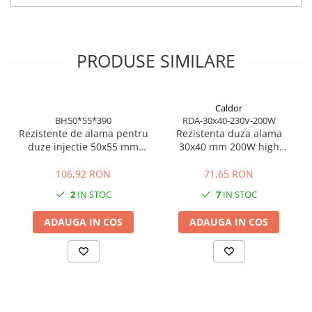
Tederic, BMB si Negri Bossi atunci cand dimensiunea 40x70 mm
este compatibila cu duza utilajului.
Aceasta dimensiune face parte din categoria produselor speciale
PRODUSE SIMILARE
care sunt greu de gasit cu livrare imediata. RezistenteMag
mentine acest model in stoc pentru livrare rapida si reducerea
timpilor de oprire ai utilajelor.
Caldor
BH50*55*390
RDA-30x40-230V-200W
Rezistente de alama pentru
Rezistenta duza alama
duze injectie 50x55 mm
30x40 mm 200W high
400W 230V putere ridicata
power
pentru productie
106,92 RON
71,65 RON
industriala
2
IN STOC
7
IN STOC
ADAUGA IN COS
ADAUGA IN COS