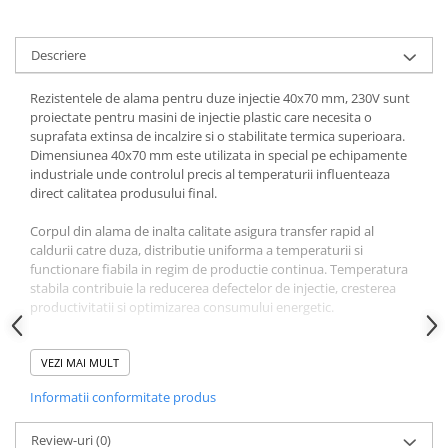
Descriere
Rezistentele de alama pentru duze injectie 40x70 mm, 230V sunt
proiectate pentru masini de injectie plastic care necesita o
suprafata extinsa de incalzire si o stabilitate termica superioara.
Dimensiunea 40x70 mm este utilizata in special pe echipamente
industriale unde controlul precis al temperaturii influenteaza
direct calitatea produsului final.
Corpul din alama de inalta calitate asigura transfer rapid al
caldurii catre duza, distributie uniforma a temperaturii si
functionare fiabila in regim de productie continua. Temperatura
stabila contribuie la reducerea defectelor de injectie, cresterea
productivitatii si optimizarea consumului energetic.
Modelul este compatibil cu numeroase masini de injectie plastic
europene si asiatice, inclusiv Arburg Allrounder, Engel Victory,
VEZI MAI MULT
Engel e-motion, KraussMaffei CX, KraussMaffei GX, Sumitomo
Informatii conformitate produs
Demag IntElect, Wittmann Battenfeld SmartPower, Haitian Mars,
Haitian Jupiter, Borche BD Series, Yizumi FF Series, Fanuc
Roboshot, Nissei NEX, JSW, Toyo, Netstal, Husky, Chen Hsong,
Review-uri
(0)