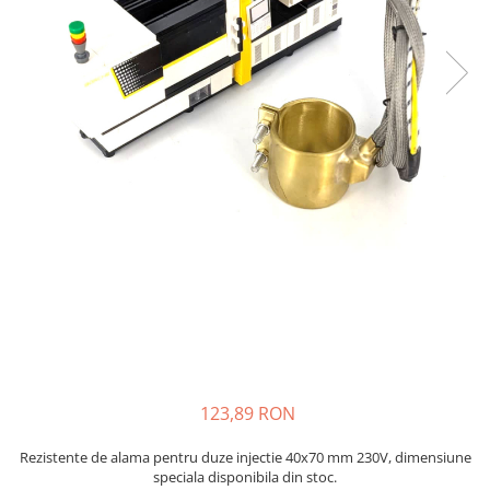
injecție
Rezistente electrice tubulara
Rezistente electrice banda mica
dreapt
Rezistente Ceramice
Rezistenta cuptor
Rezistente electrice plate mica
Rezistentele tubulare flexibile
Rezistență microtubulară
Incalzitor ceramic infrarosu
123,89 RON
Rezistente de alama pentru duze injectie 40x70 mm 230V, dimensiune
speciala disponibila din stoc.