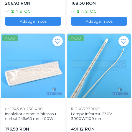
industria plasticului
industrie
206,93 RON
168,30 RON
2
IN STOC
5
IN STOC
Adauga in cos
Adauga in cos
NOU
NOU
cci-245-60-230-400
IL-2KGRP3000*
Incalzitor ceramic infrarosu
Lampa infrarosu 230V
curbat 245x60 mm 400W
3000W 1100 mm
230V pentru horeca si
aplicatii industriale
176,58 RON
491,12 RON