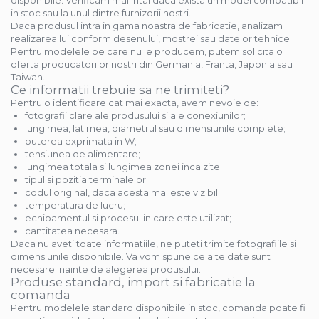
disponibile. Verificam mai intai daca exista un model compatibil
in stoc sau la unul dintre furnizorii nostri.
Daca produsul intra in gama noastra de fabricatie, analizam
realizarea lui conform desenului, mostrei sau datelor tehnice.
Pentru modelele pe care nu le producem, putem solicita o
oferta producatorilor nostri din Germania, Franta, Japonia sau
Taiwan.
Ce informatii trebuie sa ne trimiteti?
Pentru o identificare cat mai exacta, avem nevoie de:
fotografii clare ale produsului si ale conexiunilor;
lungimea, latimea, diametrul sau dimensiunile complete;
puterea exprimata in W;
tensiunea de alimentare;
lungimea totala si lungimea zonei incalzite;
tipul si pozitia terminalelor;
codul original, daca acesta mai este vizibil;
temperatura de lucru;
echipamentul si procesul in care este utilizat;
cantitatea necesara.
Daca nu aveti toate informatiile, ne puteti trimite fotografiile si
dimensiunile disponibile. Va vom spune ce alte date sunt
necesare inainte de alegerea produsului.
Produse standard, import si fabricatie la
comanda
Pentru modelele standard disponibile in stoc, comanda poate fi