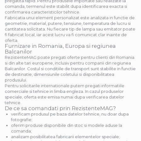
pregatita rapid. Pentru produsele importate sau realizate la
comanda, termenul este stabilit dupa identificarea exacta si
confirmarea caracteristicilor tehnice.
Fabricatia unui element personalizat este analizata in functie de
geometrie, material, putere, tensiune, temperatura de lucru si
cantitatea solicitata. Nu fiecare tip de lampa sau emitator poate
fi fabricat local, iar acest lucru va fi comunicat clar inainte de
oferta.
Furnizare in Romania, Europa si regiunea
Balcanilor
RezistenteMAG poate pregati oferte pentru clienti din Romania
si din alte tari europene, inclusiv pentru companii din regiunea
Balcanilor. Costul si conditiile de transport sunt stabilite in functie
de destinatie, dimensiunile coletului si disponibilitatea
produsului.
Pentru solicitarile internationale putem pregati informatiile
comerciale si tehnice in limba engleza. In cazul produselor
speciale, oferta este emisa numai dupa verificarea datelor
tehnice.
De ce sa comandati prin RezistenteMAG?
verificam produsul pe baza datelor tehnice, nu doar dupa
fotografie;
oferim produse disponibile din stoc si modele aduse la
comanda;
analizam posibilitatea fabricarii elementelor speciale;