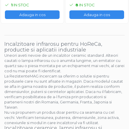
1
IN STOC
8
IN STOC
Adauga in cos
Adauga in cos
Incalzitoare infrarosu pentru HoReCa,
productie si aplicatii industriale
Uneori aveti nevoie de un incalzitor ceramic standard. Alteori
cautati o lampa infrarosu cu o anumita lungime, un emitator cu
quartz sau o piesa montata pe un echipament mai vechi, al carei
cod nu mai poate fi identificat.
La RezistenteMAG incercam sa oferim o solutie si pentru
produsele care nu sunt afisate in magazin. Daca modelul cautat
se afla in gama noastra de productie, il putem realiza conform
dimensiunilor, puterii si cerintelor aplicatiei. Daca nu il fabricam,
verificam posibilitatea de a-l furniza prin producatorii si
partenerii nostri din Romania, Germania, Franta, Japonia si
Taiwan.
Nu va propunem un produs doar pentru ca seamana cu cel
vechi. Verificam tensiunea, puterea, dimensiunile, zona activa,
conexiunile si modul in care incalzitorul va fi utilizat.
Incalzitoare ceramice, lampi infrarosu si