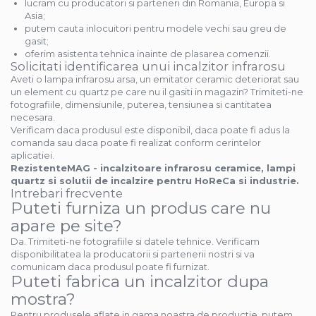
lucram cu producatori si parteneri din Romania, Europa si
Asia;
putem cauta inlocuitori pentru modele vechi sau greu de
gasit;
oferim asistenta tehnica inainte de plasarea comenzii.
Solicitati identificarea unui incalzitor infrarosu
Aveti o lampa infrarosu arsa, un emitator ceramic deteriorat sau
un element cu quartz pe care nu il gasiti in magazin? Trimiteti-ne
fotografiile, dimensiunile, puterea, tensiunea si cantitatea
necesara.
Verificam daca produsul este disponibil, daca poate fi adus la
comanda sau daca poate fi realizat conform cerintelor
aplicatiei.
RezistenteMAG - incalzitoare infrarosu ceramice, lampi
quartz si solutii de incalzire pentru HoReCa si industrie.
Intrebari frecvente
Puteti furniza un produs care nu
apare pe site?
Da. Trimiteti-ne fotografiile si datele tehnice. Verificam
disponibilitatea la producatorii si partenerii nostri si va
comunicam daca produsul poate fi furnizat.
Puteti fabrica un incalzitor dupa
mostra?
Pentru produsele aflate in gama noastra de productie, putem