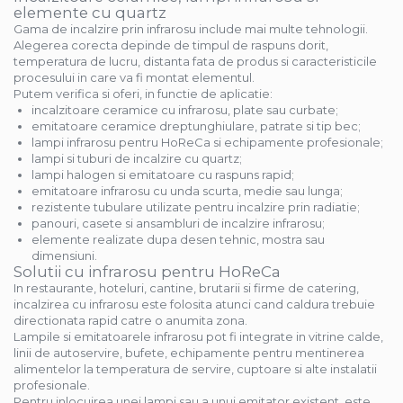
elemente cu quartz
Gama de incalzire prin infrarosu include mai multe tehnologii.
Alegerea corecta depinde de timpul de raspuns dorit,
temperatura de lucru, distanta fata de produs si caracteristicile
procesului in care va fi montat elementul.
Putem verifica si oferi, in functie de aplicatie:
incalzitoare ceramice cu infrarosu, plate sau curbate;
emitatoare ceramice dreptunghiulare, patrate si tip bec;
lampi infrarosu pentru HoReCa si echipamente profesionale;
lampi si tuburi de incalzire cu quartz;
lampi halogen si emitatoare cu raspuns rapid;
emitatoare infrarosu cu unda scurta, medie sau lunga;
rezistente tubulare utilizate pentru incalzire prin radiatie;
panouri, casete si ansambluri de incalzire infrarosu;
elemente realizate dupa desen tehnic, mostra sau
dimensiuni.
Solutii cu infrarosu pentru HoReCa
In restaurante, hoteluri, cantine, brutarii si firme de catering,
incalzirea cu infrarosu este folosita atunci cand caldura trebuie
directionata rapid catre o anumita zona.
Lampile si emitatoarele infrarosu pot fi integrate in vitrine calde,
linii de autoservire, bufete, echipamente pentru mentinerea
alimentelor la temperatura de servire, cuptoare si alte instalatii
profesionale.
Pentru inlocuirea unei lampi sau a unui emitator existent, este