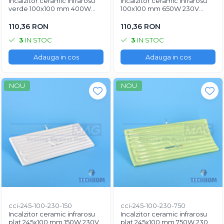
Incalzitor ceramic infrarosu
Incalzitor ceramic infrarosu
verde 100x100 mm 400W
100x100 mm 650W 230V
230V pentru termoformare si
pentru industrie si
industria plasticului
echipamente horeca
110,36 RON
110,36 RON
3
IN STOC
3
IN STOC
Adauga in cos
Adauga in cos
NOU
NOU
cci-245-100-230-150
cci-245-100-230-750
Incalzitor ceramic infrarosu
Incalzitor ceramic infrarosu
plat 245x100 mm 150W 230V
plat 245x100 mm 750W 230V