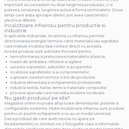
important sa cunoastem nu doar lungimea produsului, ci si
puterea, tensiunea, lungimea activa si forma terminalelor. Doua
lampi care arata aproape identic pot avea caracteristici
electrice diferite.
Incalzitoare infrarosu pentru productie si
industrie
In aplicatiile industriale, incalzirea cu infrarosu permite
directionarea energiei termice catre materialul sau suprafata
care trebuie incalzita, fara contact direct cu aceasta.
Aceste produse sunt solicitate frecvent pentru:
termoformarea si prelucrarea materialelor plastice;
masini de ambalare, infoliere si sigilare;
uscarea vopselelor, adezivilor si acoperirilor;
incalzirea suprafetelor si a componentelor;
cuptoare, tuneluri termice si linii de productie;
industria alimentara si echipamente profesionale;
industria textila, hartie, lemn si materiale compozite;
procese speciale care necesita incalzire localizata.
Nu gasiti produsul pe site?
Magazinul online nu poate afisa toate dimensiunile, puterile si
configuratiile existente. Multe incalzitoare infrarosu sunt produse
pentru un anumit echipament si nu au un model universal.
Daca produsul de care aveti nevoie nu apare pe
RezistenteMAG.ro, trimiteti-ne o fotografie clara si informatiile