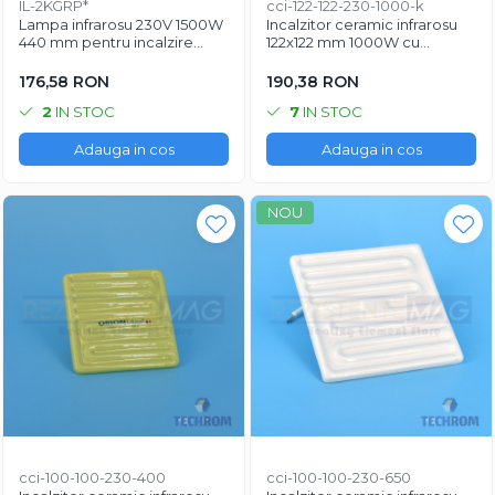
IL-2KGRP*
cci-122-122-230-1000-k
Rezistențe pentru mașini de
Rezistente electrice tubulara
Rezistente electrice banda mica
Lampa infrarosu 230V 1500W
Incalzitor ceramic infrarosu
injecție
dreapt
440 mm pentru incalzire
122x122 mm 1000W cu
Rezistente Ceramice
rapida
termocuplu Type K integrat
Rezistenta cuptor
176,58 RON
190,38 RON
Rezistente electrice plate mica
Rezistentele tubulare flexibile
2
IN STOC
7
IN STOC
Rezistență microtubulară
Adauga in cos
Adauga in cos
Incalzitor ceramic infrarosu
NOU
cci-100-100-230-400
cci-100-100-230-650