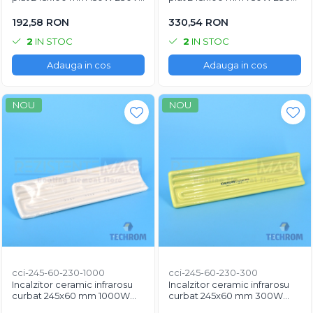
pentru industrie si horeca
ideal pentru vitrine calde si
echipamente horeca
192,58 RON
330,54 RON
2
IN STOC
2
IN STOC
Adauga in cos
Adauga in cos
NOU
NOU
cci-245-60-230-1000
cci-245-60-230-300
Incalzitor ceramic infrarosu
Incalzitor ceramic infrarosu
curbat 245x60 mm 1000W
curbat 245x60 mm 300W
230V pentru termoformare si
230V pentru horeca si