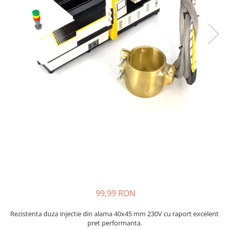
injecție
Rezistente electrice tubulara
Rezistente electrice banda mica
dreapt
Rezistente Ceramice
Rezistenta cuptor
Rezistente electrice plate mica
Rezistentele tubulare flexibile
Rezistență microtubulară
Incalzitor ceramic infrarosu
99,99 RON
Rezistenta duza injectie din alama 40x45 mm 230V cu raport excelent
pret performanta.