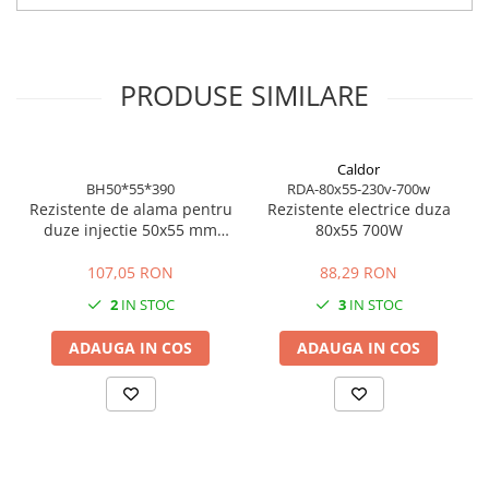
este compatibila.
Produsul este disponibil din stoc si reprezinta una dintre cele mai
bune solutii din punct de vedere pret-performanta pentru
PRODUSE SIMILARE
mentenanta, service si productie continua. Livrare rapida prin
RezistenteMag.
Caldor
BH50*55*390
RDA-80x55-230v-700w
Rezistente de alama pentru
Rezistente electrice duza
duze injectie 50x55 mm
80x55 700W
400W 230V putere ridicata
pentru productie
107,05 RON
88,29 RON
industriala
2
IN STOC
3
IN STOC
ADAUGA IN COS
ADAUGA IN COS