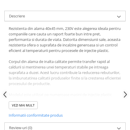
Descriere
Rezistenta din alama 40x45 mm, 230V este alegerea ideala pentru
companiile care cauta un raport foarte bun intre pret,
performanta si durata de viata. Datorita dimensiunii sale, aceasta
rezistenta ofera o suprafata de incalzire generoasa si un control
eficient al temperaturii pentru procesele de injectie plastic.
Corpul din alama de inalta calitate permite transfer rapid al
caldurii si mentinerea unei temperaturi stabile pe intreaga
suprafata a duzei. Acest lucru contribuie la reducerea rebuturilor,
la imbunatatirea calitatii produselor finite si la cresterea eficientei
procesului de productie.
Modelul este utilizat pe numeroase masini de injectie plastic
europene si asiatice precum Arburg Allrounder, Engel Victory,
Engel e-motion, KraussMaffei CX, KraussMaffei GX, Sumitomo
VEZI MAI MULT
Demag IntElect, Wittmann Battenfeld SmartPower, Haitian Mars,
Informatii conformitate produs
Haitian Jupiter, Borche BD Series, Yizumi FF Series, Fanuc
Roboshot, Nissei NEX, JSW, Toyo, Netstal, Husky, Chen Hsong,
Tederic, BMB si Negri Bossi atunci cand dimensiunea 40x45 mm
Review-uri
(0)