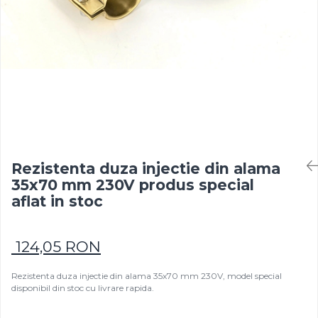
Rezistențe pentru mașini de
Rezistente electrice tubulara
Rezistente electrice banda mica
injecție
dreapt
Rezistente Ceramice
Rezistenta cuptor
Rezistente electrice plate mica
Rezistentele tubulare flexibile
Rezistență microtubulară
Incalzitor ceramic infrarosu
Rezistenta duza injectie din alama
35x70 mm 230V produs special
aflat in stoc
124,05 RON
Rezistenta duza injectie din alama 35x70 mm 230V, model special
disponibil din stoc cu livrare rapida.