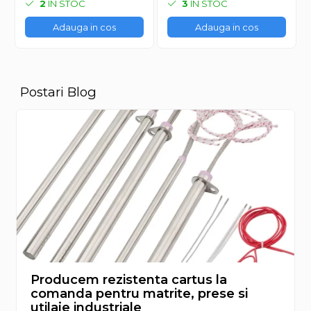
2
IN STOC
3
IN STOC
Adauga in cos
Adauga in cos
Postari Blog
Producem rezistenta cartus la
comanda pentru matrite, prese si
utilaje industriale