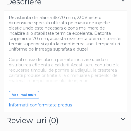
Descriere
Rezistenta din alama 35x70 mm, 230V este o
dimensiune speciala utilizata pe masini de injectie
plastic unde este necesara o zona mai mare de
incalzire si o stabilitate termica excelenta. Datorita
lungimii de 70 mm, aceasta rezistenta ofera un transfer
termic superior si ajuta la mentinerea unei temperaturi
uniforme pe intreaga suprafata a duzei.
Corpul masiv din alama permite incalzire rapida si
distribuirea eficienta a caldurii. Acest lucru contribuie la
reducerea timpului de pornire al utilajului, la cresterea
calitatii produselor finite si la diminuarea pierderilor de
material in timpul procesului de injectie.
Modelul este compatibil cu numeroase masini de
Vezi mai mult
injectie utilizate in Europa si Asia, inclusiv Arburg
Allrounder, Engel Victory, Engel e-motion, KraussMaffei
Informatii conformitate produs
CX, KraussMaffei GX, Sumitomo Demag IntElect,
Demag Ergotech, Wittmann Battenfeld SmartPower,
Haitian Mars, Haitian Jupiter, Borche BD Series, Yizumi
Review-uri
(0)
FF Series, Fanuc Roboshot, Nissei NEX, JSW, Toyo Si,
Netstal Elion, Husky HyPET, Chen Hsong, Tederic, BMB