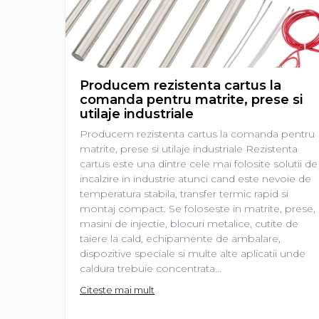
restaurante, cafenele)
Pentru industria alimentară
Pentru industria materialelor
plastice
Pentru prelucrarea metalelor
Producem rezistenta cartus la
Rezistențe pentru aer și gaze
comanda pentru matrite, prese si
utilaje industriale
Rezistențe pentru aparate
casnice
Producem rezistenta cartus la comanda pentru
matrite, prese si utilaje industriale Rezistenta
Rezistențe pentru echipamente
cartus este una dintre cele mai folosite solutii de
de laborator
incalzire in industrie atunci cand este nevoie de
Rezistențe pentru matrițe
temperatura stabila, transfer termic rapid si
montaj compact. Se foloseste in matrite, prese,
Rezistențe pentru mașini de
masini de injectie, blocuri metalice, cutite de
injecție
taiere la cald, echipamente de ambalare,
dispozitive speciale si multe alte aplicatii unde
caldura trebuie concentrata...
Citeste mai mult