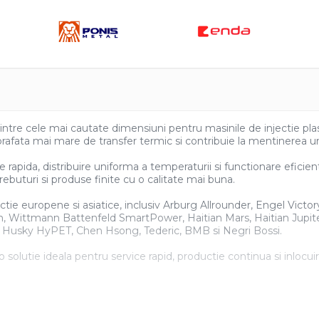
uie
ook
re cele mai cautate dimensiuni pentru masinile de injectie plasti
rafata mai mare de transfer termic si contribuie la mentinerea un
e rapida, distribuire uniforma a temperaturii si functionare eficie
ebuturi si produse finite cu o calitate mai buna.
tie europene si asiatice, inclusiv Arburg Allrounder, Engel Victo
ittmann Battenfeld SmartPower, Haitian Mars, Haitian Jupiter
n, Husky HyPET, Chen Hsong, Tederic, BMB si Negri Bossi.
 solutie ideala pentru service rapid, productie continua si inlocui