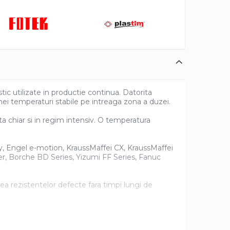
c utilizate in productie continua. Datorita
ei temperaturi stabile pe intreaga zona a duzei.
nta chiar si in regim intensiv. O temperatura
ry, Engel e-motion, KraussMaffei CX, KraussMaffei
, Borche BD Series, Yizumi FF Series, Fanuc
rea rezistentelor defecte fara timpi lungi de