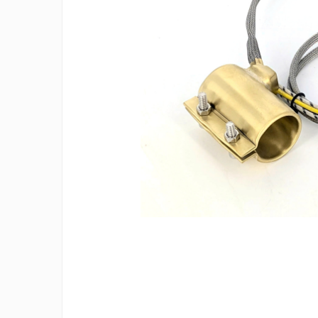
Rezistente duza
Rezistente cartus
Rezistente electrice banda mica
Rezistente Ceramice
Rezistente electrice plate mica
Rezistentele tubulare flexibile
Rezistență microtubulară
Incalzitor ceramic infrarosu
Rezistente electrice pentru uz
general
Incalzitoare Infrarosu (lampile
sau ceramice)
Lampile infrarosu
Incalzitor ceramic infrarosu
Accesorii
Garnitura
Accesorii
Rezistente electrice tubulare