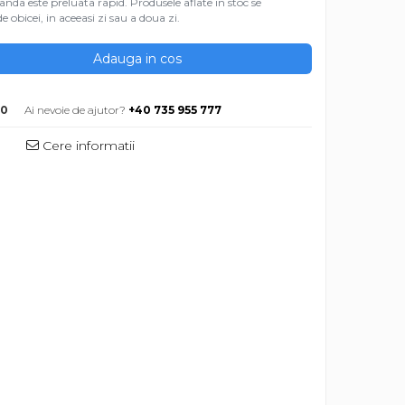
da este preluata rapid. Produsele aflate in stoc se
e obicei, in aceeasi zi sau a doua zi.
Adauga in cos
00
Ai nevoie de ajutor?
+40 735 955 777
Cere informatii