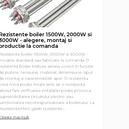
Rezistente boiler 1500W, 2000W si
Rezist
3000W - alegere, montaj si
aleger
productie la comanda
Rezisten
Rezistente boiler 1500W, 2000W si 3000W -
prima ve
modele standard sau fabricate la comanda O
electrica
rezistenta boiler trebuie aleasa corect in functie
de o pies
de putere, tensiune, material, dimensiune, tipul
lucrurile
de montaj si caracteristicile apei. O rezistenta
frecvent 
prea mica poate incalzi lent, iar o rezistenta
2000 W?”
aleasa fara verificarea instalatiei poate provoca
„Am nevo
suprasolicitarea circuitului electric sau
Sunt intr
functionarea necorespunzatoare a boilerului. La
Citeste m
RezistenteMAG gasiti rezistente...
Citeste mai mult