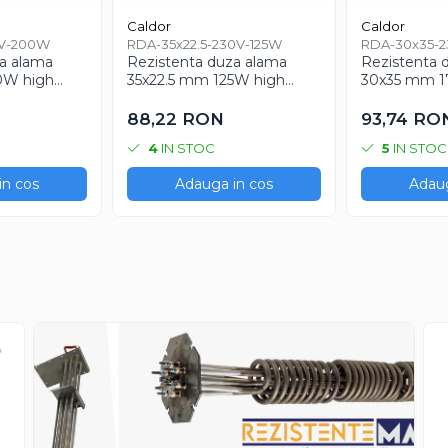
Caldor
Caldor
0V-200W
RDA-35x22.5-230V-125W
RDA-30x35-2
a alama
Rezistenta duza alama
Rezistenta 
0W high
35x22.5 mm 125W high
30x35 mm 1
power
power
88,22 RON
93,74 RO
4
IN STOC
5
IN STOC
in cos
Adauga in cos
Adaug