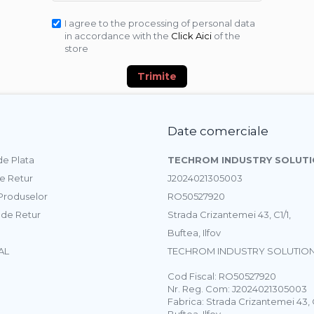
I agree to the processing of personal data
in accordance with the
Click Aici
of the
store
Trimite
Date comerciale
e Plata
TECHROM INDUSTRY SOLUTI
de Retur
J2024021305003
 Produselor
RO50527920
 de Retur
Strada Crizantemei 43, C1/1,
Buftea, Ilfov
AL
TECHROM INDUSTRY SOLUTION
Cod Fiscal: RO50527920
Nr. Reg. Com: J2024021305003
Fabrica: Strada Crizantemei 43, C
Buftea, Ilfov