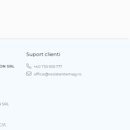
Suport clienti
ON SRL
+40 735 955 777
office@rezistentemag.ro
 SRL
1/1,