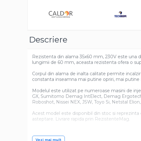
Distrib
pe
Pentru apa, ulei si alte lichide
Faceb
Rezistenta boiler
Rezistenta bain marie
Rezistenta masina de spalat vase
Descriere
(marmita)
Rezistenta cu electric gratar
Rezistenta din alama 35x60 mm, 230V este una dint
Rezistente electrice tubulara
lungimii de 60 mm, aceasta rezistenta ofera o sup
dreapt
Rezistenta cuptor
Corpul din alama de inalta calitate permite incalzir
constanta inseamna mai putine opriri, mai putine r
Mese de lucru metalice &
echipamente de atelier
Modelul este utilizat pe numeroase masini de injec
Bancuri & mese de lucru pentru
GX, Sumitomo Demag IntElect, Demag Ergotech, W
atelier
Roboshot, Nissei NEX, JSW, Toyo Si, Netstal Elio
Bancuri de lucru 1.5 Metru
Acest model este disponibil din stoc si reprezinta o
Bancuri de lucru industriale 2
asteptare. Livrare rapida prin RezistenteMag.
metru
Carucior de scule
Vezi mai mult