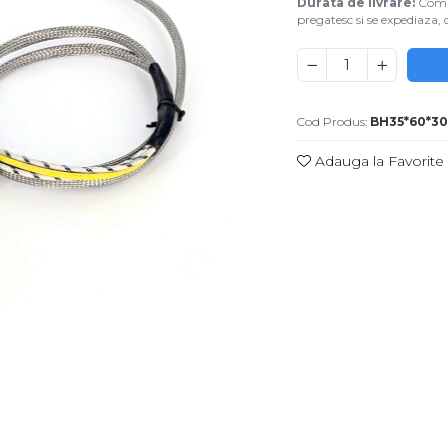
Durata de livrare:
Coman
pregatesc si se expediaza, d
Cod Produs:
BH35*60*3
Adauga la Favorite