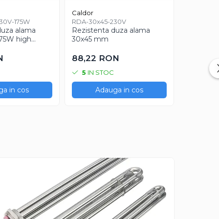
Caldor
Caldor
30V-175W
RDA-30x45-230V
RDA-35x3
duza alama
Rezistenta duza alama
Rezisten
75W high
30x45 mm
35x35 m
N
88,22 RON
93,74 
5
IN STOC
2
IN S
a in cos
Adauga in cos
Ad