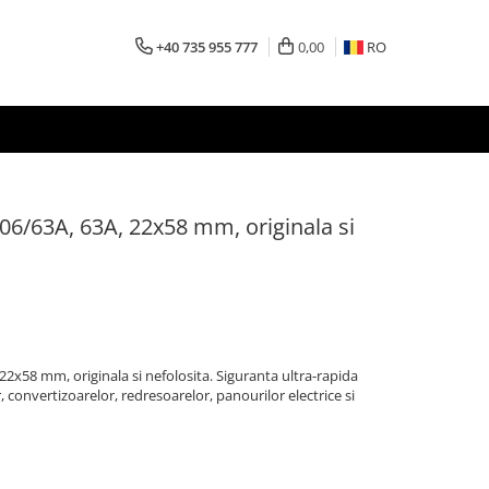
+40 735 955 777
0,00
RO
06/63A, 63A, 22x58 mm, originala si
22x58 mm, originala si nefolosita. Siguranta ultra-rapida
convertizoarelor, redresoarelor, panourilor electrice si