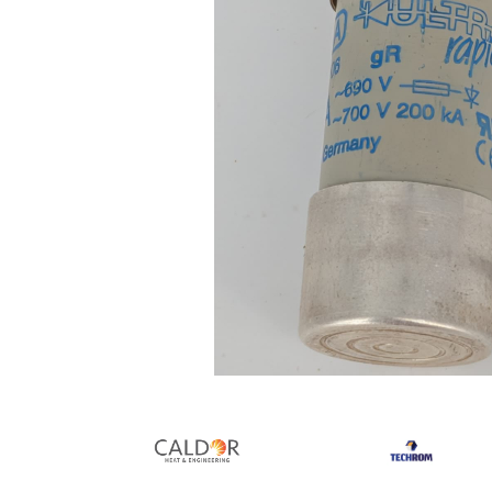
Rezistente duza
Rezistente cartus
Rezistente electrice banda mica
Rezistente Ceramice
Rezistente electrice plate mica
Rezistentele tubulare flexibile
Rezistență microtubulară
Incalzitor ceramic infrarosu
Rezistente electrice pentru uz
general
Incalzitoare Infrarosu (lampile sau
ceramice)
Lampile infrarosu
Incalzitor ceramic infrarosu
Distribuie
Accesorii
pe
Garnitura
Facebook
Accesorii
Rezistente electrice tubulare