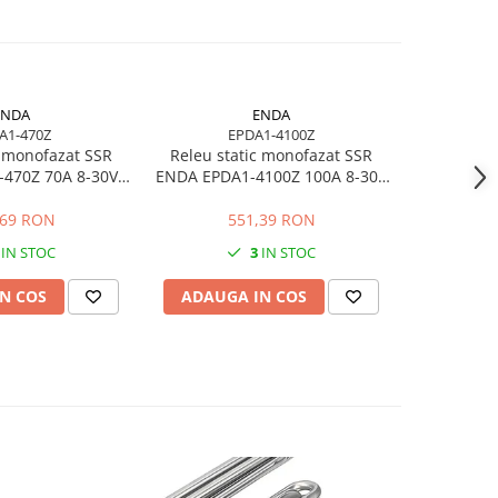
ENDA
ENDA
A1-470Z
EPDA1-4100Z
ATC931
c monofazat SSR
Releu static monofazat SSR
Enda ATC9
470Z 70A 8-30V
ENDA EPDA1-4100Z 100A 8-30V
temper
ru rezistente
AC/DC pentru rezistente
ectrice
electrice
,69 RON
551,39 RON
4
IN STOC
3
IN STOC
N COS
ADAUGA IN COS
ADAUG