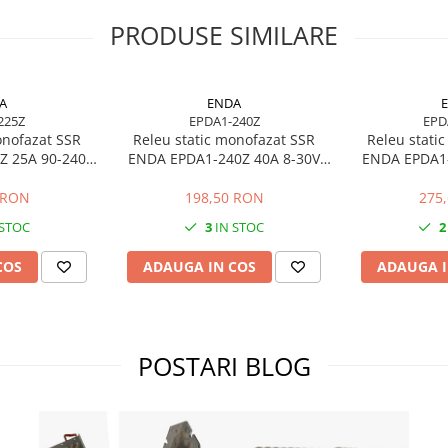
PRODUSE SIMILARE
A
ENDA
225Z
EPDA1-240Z
EPD
onofazat SSR
Releu static monofazat SSR
Releu stati
Z 25A 90-240V
ENDA EPDA1-240Z 40A 8-30V
ENDA EPDA1-
ente electrice
AC/DC pentru rezistente
AC/DC pent
electrice
el
 RON
198,50 RON
275
 STOC
3
IN STOC
2
COS
ADAUGA IN COS
ADAUGA I
POSTARI BLOG