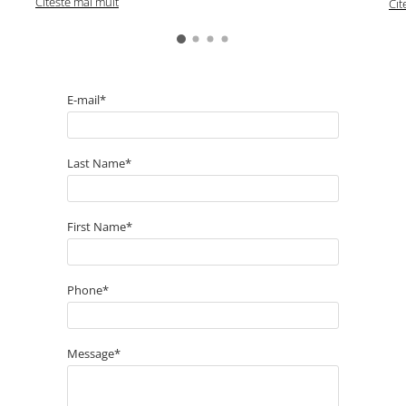
Citeste mai mult
Cit
E-mail*
Last Name*
First Name*
Phone*
Message*