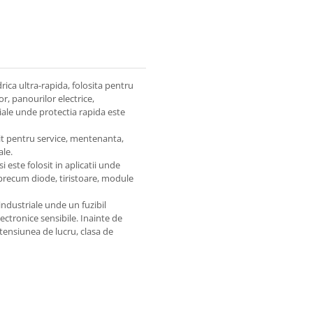
rica ultra-rapida, folosita pentru
r, panourilor electrice,
riale unde protectia rapida este
vit pentru service, mentenanta,
ale.
si este folosit in aplicatii unde
precum diode, tiristoare, module
dustriale unde un fuzibil
tronice sensibile. Inainte de
tensiunea de lucru, clasa de