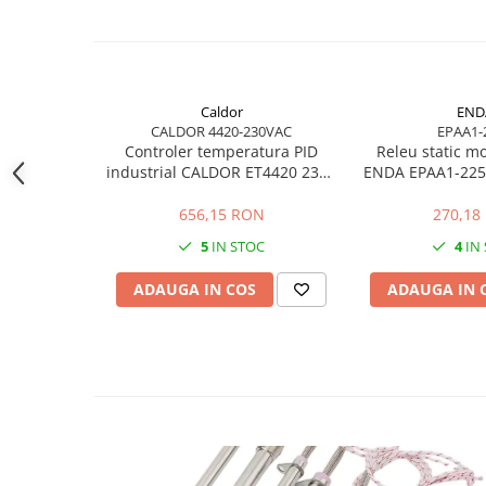
Carucior Atelier cu 5 sertare
BAK AG – Sudură & prelucrare
mase plastice
Unelte de Sudura cu Aer Cald
Caldor
END
Aparate de sudura plastic cu aer
CALDOR 4420-230VAC
EPAA1-
cald
Controler temperatura PID
Releu static m
Accesorii
industrial CALDOR ET4420 230V
ENDA EPAA1-225
pentru rezistente electrice
AC pentru rezist
Duze sudura plastic cu aer cald
656,15 RON
270,18
BAK si Herz
5
IN STOC
4
IN
Unelte de mana
Cutie metalica de transport
ADAUGA IN COS
ADAUGA IN 
Echipamente electrice și
automatizări
Conectori prize cabluri
Conectori industriali
Control și automatizare
Comutator și senzor
Controlere de temperatură