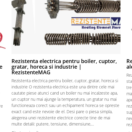
Rezistenta electrica pentru boiler, cuptor,
Re
e
gratar, horeca si industrie |
al
RezistenteMAG
Re
Rezistenta electrica pentru boiler, cuptor, gratar, horeca si
sta
industrie O rezistenta electrica este una dintre cele mai
tre
cautate piese atunci cand un boiler nu mai incalzeste apa,
mat
un cuptor nu mai ajunge la temperatura, un gratar nu mai
ape
functioneaza corect sau un echipament horeca se opreste
re
rez
exact cand este nevoie de el. Desi pare o piesa simpla,
sup
alegerea unei rezistente electrice corecte tine de mai
ne
multe detalii: putere, tensiune, dimensiune,...
rez