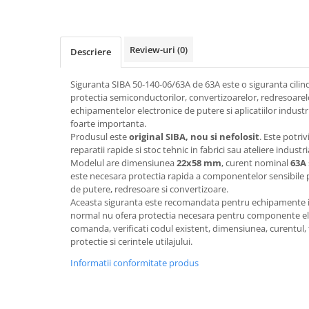
Pentru apa, ulei si alte lichide
Rezistenta boiler
Review-uri
(0)
Descriere
Rezistenta bain marie
Rezistenta masina de spalat vase
Siguranta SIBA 50-140-06/63A de 63A este o siguranta cilind
(marmita)
protectia semiconductorilor, convertizoarelor, redresoarelo
Rezistenta cu electric gratar
echipamentelor electronice de putere si aplicatiilor indust
foarte importanta.
Rezistente electrice tubulara
Produsul este
original SIBA, nou si nefolosit
. Este potri
dreapt
reparatii rapide si stoc tehnic in fabrici sau ateliere industri
Rezistenta cuptor
Modelul are dimensiunea
22x58 mm
, curent nominal
63A
Mese de lucru metalice &
este necesara protectia rapida a componentelor sensibile 
echipamente de atelier
de putere, redresoare si convertizoare.
Aceasta siguranta este recomandata pentru echipamente in
Bancuri & mese de lucru pentru
normal nu ofera protectia necesara pentru componente elec
atelier
comanda, verificati codul existent, dimensiunea, curentul, 
Bancuri de lucru 1.5 Metru
protectie si cerintele utilajului.
Bancuri de lucru industriale 2
Informatii conformitate produs
metru
Carucior de scule