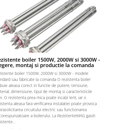
zistente boiler 1500W, 2000W si 3000W -
Rezistent
egere, montaj si productie la comanda
Rezistente e
zistente boiler 1500W, 2000W si 3000W - modele
vedere Cand 
ndard sau fabricate la comanda O rezistenta boiler
ori pare ca 
buie aleasa corect in functie de putere, tensiune,
incalzeste. I
erial, dimensiune, tipul de montaj si caracteristicile
simple. Primi
i. O rezistenta prea mica poate incalzi lent, iar o
rezistenta d
istenta aleasa fara verificarea instalatiei poate provoca
„Am nevoie d
rasolicitarea circuitului electric sau functionarea
intrebari nor
corespunzatoare a boilerului. La RezistenteMAG gasiti
Citeste mai m
istente...