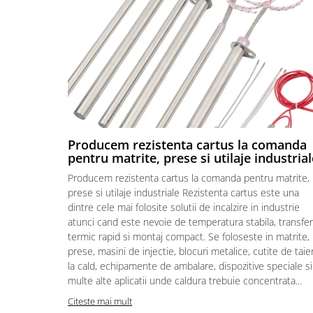
Piese electrice industriale
SSR & relee
Sisteme de răcire
Ventilatoare (FAN) industriale
Unități de condiționare matrițe
(TCU)
Piese & accesorii
Producem rezistenta cartus la comanda
Componente electrice
pentru matrite, prese si utilaje industrial
Cabluri de alimentare
Producem rezistenta cartus la comanda pentru matrite,
Garnitură
prese si utilaje industriale Rezistenta cartus este una
Senzori de presiune și debit
dintre cele mai folosite solutii de incalzire in industrie
atunci cand este nevoie de temperatura stabila, transfer
Masina de injectie mase plastice
termic rapid si montaj compact. Se foloseste in matrite,
Aplicatii ale rezistentelor electrice
prese, masini de injectie, blocuri metalice, cutite de taie
Soluții domeniul de utilizare
la cald, echipamente de ambalare, dispozitive speciale si
multe alte aplicatii unde caldura trebuie concentrata...
Senzori & măsurare & Termocupla
Citeste mai mult
Pentru HoReCa (hoteluri,