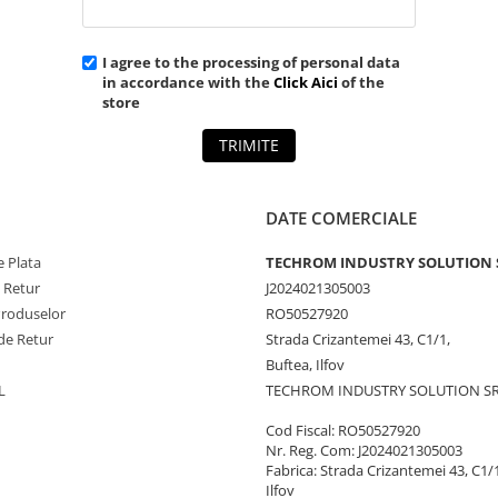
I agree to the processing of personal data
in accordance with the
Click Aici
of the
store
TRIMITE
DATE COMERCIALE
 Plata
TECHROM INDUSTRY SOLUTION 
e Retur
J2024021305003
Produselor
RO50527920
de Retur
Strada Crizantemei 43, C1/1,
Buftea, Ilfov
L
TECHROM INDUSTRY SOLUTION S
Cod Fiscal: RO50527920
Nr. Reg. Com: J2024021305003
Fabrica: Strada Crizantemei 43, C1/1
Ilfov