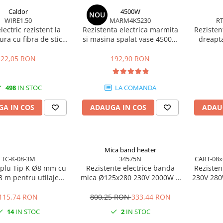
Caldor
4500W
NOU
WIRE1.50
MARM4K5230
RT
lectric rezistent la
Rezistenta electrica marmita
Rezisten
ra cu fibra de sticla
si masina spalat vase 4500W
dreap
NiCr 1.5 mm
230/380V lungime 30 cm
3x1500W
22,05 RON
192,90 RON
498
IN STOC
LA COMANDA
A IN COS
ADAUGA IN COS
ADAU
Mica band heater
TC-K-08-3M
34575N
CART-08x
plu Tip K Ø8 mm cu
Rezistente electrice banda
Reziste
3 m pentru utilaje
mica Ø125x280 230V 2000W 2
230V 280
industriale
pini
115,74 RON
800,25 RON
333,44 RON
14
IN STOC
2
IN STOC