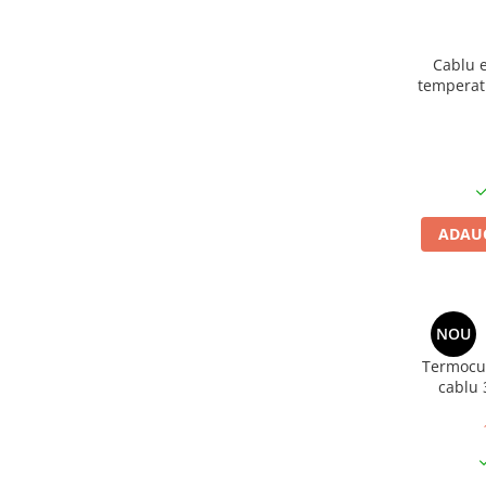
Carucior Atelier cu 5 sertare
BAK AG – Sudură & prelucrare
mase plastice
Cablu e
Unelte de Sudura cu Aer Cald
temperatu
Aparate de sudura plastic cu aer
cald
Accesorii
Duze sudura plastic cu aer cald
BAK si Herz
ADAUG
Unelte de mana
Cutie metalica de transport
Echipamente electrice și
automatizări
NOU
Conectori prize cabluri
Termocu
cablu 
Conectori industriali
Control și automatizare
Comutator și senzor
Controlere de temperatură