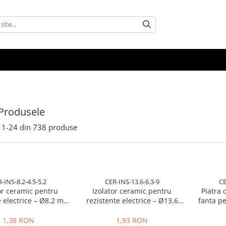
Produsele
1-
24
din
738
produse
-INS-8.2-4.5-5.2
CER-INS-13.6-6.3-9
CE
or ceramic pentru
Izolator ceramic pentru
Piatra 
e electrice – Ø8.2 mm
rezistente electrice – Ø13.6
fanta pen
 / Ø4.5 mm interior /
mm exterior / Ø6.3 mm
stand
ngime 5.2 mm
interior / lungime 9 mm
1,38 RON
1,93 RON