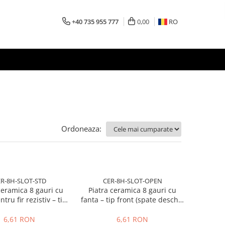
+40 735 955 777
0,00
RO
Ordoneaza:
R-8H-SLOT-STD
CER-8H-SLOT-OPEN
ceramica 8 gauri cu
Piatra ceramica 8 gauri cu
tru fir rezistiv – tip
fanta – tip front (spate deschis
ard (spate inchis)
/ taiat)
6,61 RON
6,61 RON