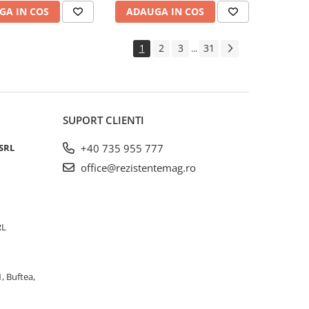
GA IN COS
ADAUGA IN COS
1
2
3
31
...
SUPORT CLIENTI
SRL
+40 735 955 777
office@rezistentemag.ro
RL
, Buftea,