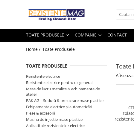
Toate Produsele
Companie
Rezistente electrice
Despre noi
TOATE PRODUSELE
COMPANIE
CONTACT
Sarma rezistiva
Rezistente electrice
Lista marci
Home /
Toate Produsele
Sarma plata
Blog
Sarma rotunda
Toate 
Accesorii
TOATE PRODUSELE
Jacheta incalzire
Afiseaza:
Rezistente electrice
Termocupluri
Rezistente electrice pentru uz general
Mese de lucru metalice & echipamente de
Izolator ceramic
atelier
Conectori prize cabluri
BAK AG – Sudură & prelucrare mase plastice
Piese de reparatie
Echipamente electrice și automatizări
CER
Rezistențe cu termostat
Piese & accesorii
Izolat
rezistent
Masina de injectie mase plastice
Rezistente electrice pentru
exterior
Aplicatii ale rezistentelor electrice
industrie
lu