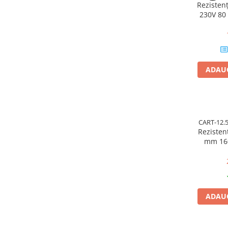
Rezisten
230V 80
Pentru apa, ulei si alte lichide
Rezistenta boiler
Rezistenta bain marie
Rezistenta masina de spalat vase
(marmita)
ADAUG
Rezistenta cu electric gratar
Rezistente electrice tubulara
dreapt
Rezistenta cuptor
CART-12.
Mese de lucru metalice &
Rezisten
echipamente de atelier
mm 160W 2
meta
Bancuri & mese de lucru pentru
atelier
Bancuri de lucru 1.5 Metru
Bancuri de lucru industriale 2
ADAUG
metru
Carucior de scule