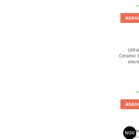
Rezistente duza
Rezistente cartus
ADAUG
Rezistente electrice banda mica
Rezistente Ceramice
Rezistente electrice plate mica
Rezistentele tubulare flexibile
CER-6
Rezistență microtubulară
Ceramic b
Incalzitor ceramic infrarosu
elect
Rezistente electrice pentru uz
tempe
general
insulato
Incalzitoare Infrarosu (lampile sau
ceramice)
Lampile infrarosu
ADAUG
Incalzitor ceramic infrarosu
Accesorii
Garnitura
Accesorii
Rez
NOU
RBM-
Rezistente electrice tubulare