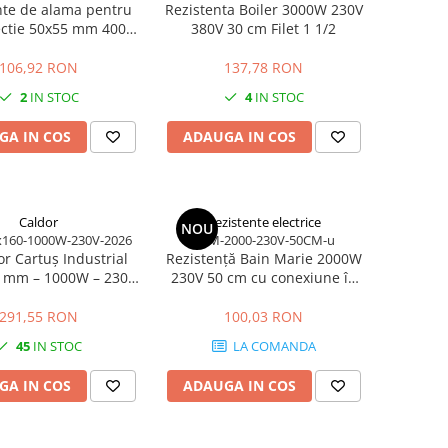
nte de alama pentru
Rezistenta Boiler 3000W 230V
ectie 50x55 mm 400W
380V 30 cm Filet 1 1/2
tere ridicata pentru
uctie industriala
106,92 RON
137,78 RON
2
IN STOC
4
IN STOC
GA IN COS
ADAUGA IN COS
Caldor
Rezistente electrice
NOU
x160-1000W-230V-2026
RBM-2000-230V-50CM-u
tor Cartuș Industrial
Rezistență Bain Marie 2000W
 mm – 1000W – 230V
230V 50 cm cu conexiune în
utere Controlată
unghi
291,55 RON
100,03 RON
45
IN STOC
LA COMANDA
GA IN COS
ADAUGA IN COS