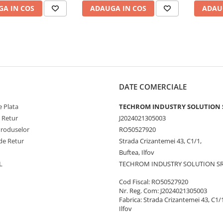
A IN COS
ADAUGA IN COS
ADAU
DATE COMERCIALE
 Plata
TECHROM INDUSTRY SOLUTION 
e Retur
J2024021305003
Produselor
RO50527920
de Retur
Strada Crizantemei 43, C1/1,
Buftea, Ilfov
L
TECHROM INDUSTRY SOLUTION S
Cod Fiscal: RO50527920
Nr. Reg. Com: J2024021305003
Fabrica: Strada Crizantemei 43, C1/1
Ilfov