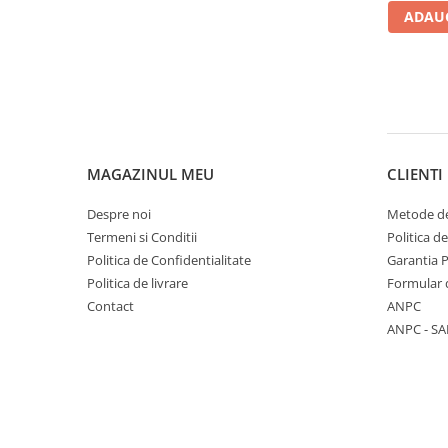
ADAUG
Piese electrice industriale
SSR & relee
Sisteme de răcire
Ventilatoare (FAN) industriale
Unități de condiționare matrițe
(TCU)
MAGAZINUL MEU
CLIENTI
Piese & accesorii
Componente electrice
Despre noi
Metode de
Cabluri de alimentare
Termeni si Conditii
Politica d
Politica de Confidentialitate
Garantia 
Garnitură
Politica de livrare
Formular 
Senzori de presiune și debit
Contact
ANPC
Masina de injectie mase plastice
ANPC - SA
Aplicatii ale rezistentelor electrice
Soluții domeniul de utilizare
Senzori & măsurare & Termocupla
Pentru HoReCa (hoteluri,