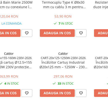
ță Bain Marie 2500W
Termocuplu Type K Ø8x30
Reziste
 cm cu conexiune în
mm cu cablu 3 m pentru
duze inj
unghi
control temperatura
230V pu
prod
120,04 RON
53,90 RON
LA COMANDA
7
IN STOC
A IN COS
ADAUGA IN COS
ADAU
Caldor
Caldor
5x155-160W-230V-2026
CART-20x125-1250W-230V-2026
CART-20
ță cartuș Ø12.5×155
Încălzitor Cartuș Industrial
Încălzi
30V protecție
Ø20x125 mm – 1250W – 230V
Ø20x160
lică a cablului
| Putere Echilibrată
| P
263,99 RON
297,06 RON
4
IN STOC
33
IN STOC
A IN COS
ADAUGA IN COS
ADAU