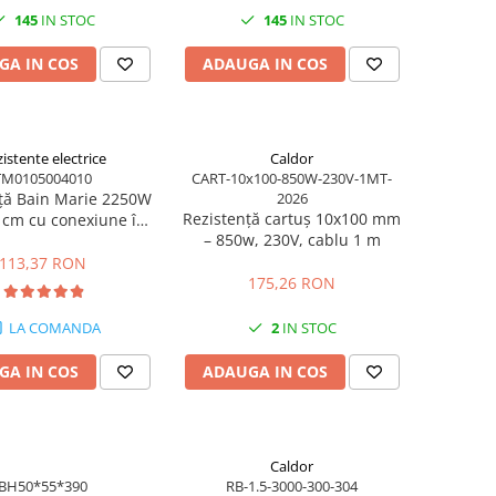
145
IN STOC
145
IN STOC
GA IN COS
ADAUGA IN COS
istente electrice
Caldor
TM0105004010
CART-10x100-850W-230V-1MT-
ță Bain Marie 2250W
2026
Rezistență cartuș 10x100 mm
 cm cu conexiune în
– 850w, 230V, cablu 1 m
unghi
113,37 RON
175,26 RON
LA COMANDA
2
IN STOC
GA IN COS
ADAUGA IN COS
Caldor
BH50*55*390
RB-1.5-3000-300-304