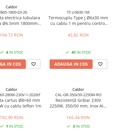
Caldor
B65-1800-03-26
TC-J-0630-1M
ta electrica tubulara
Termocuplu Type J Ø6x30 mm
ta Ø6.5mm 1800mm
cu cablu 1 m pentru control
1800W 230V
temperatura
104,72 RON
43,82 RON
4
IN STOC
41
IN STOC
GA IN COS
ADAUGA IN COS
Caldor
Caldor
60-280W-230V-1-2026tf
CAL-GR-350x50-2250W-RO
nta cartus Ø8×60 mm
Rezistență Grătar 230V
W cu cablu teflon 1m
2250W, 350/50 mm, Inox AISI
304 – Fabricat în România
192,90 RON
165,34 RON
1
IN STOC
3
IN STOC