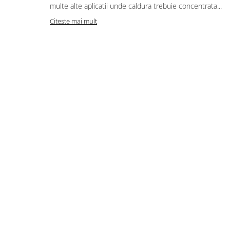
restaurante, cafenele)
multe alte aplicatii unde caldura trebuie concentrata...
Pentru industria alimentară
Citeste mai mult
Pentru industria materialelor
plastice
Pentru prelucrarea metalelor
Rezistențe pentru aer și gaze
Rezistențe pentru aparate casnice
Rezistențe pentru echipamente de
laborator
Rezistențe pentru matrițe
Rezistențe pentru mașini de
injecție