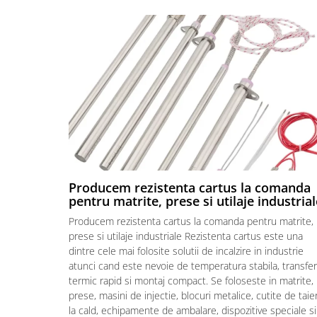
Piese electrice industriale
SSR & relee
Sisteme de răcire
Ventilatoare (FAN) industriale
Unități de condiționare matrițe
(TCU)
Piese & accesorii
Componente electrice
Cabluri de alimentare
Producem rezistenta cartus la comanda
Garnitură
pentru matrite, prese si utilaje industrial
Senzori de presiune și debit
Producem rezistenta cartus la comanda pentru matrite,
Masina de injectie mase plastice
prese si utilaje industriale Rezistenta cartus este una
Aplicatii ale rezistentelor electrice
dintre cele mai folosite solutii de incalzire in industrie
atunci cand este nevoie de temperatura stabila, transfer
Soluții domeniul de utilizare
termic rapid si montaj compact. Se foloseste in matrite,
Senzori & măsurare & Termocupla
prese, masini de injectie, blocuri metalice, cutite de taie
Pentru HoReCa (hoteluri,
la cald, echipamente de ambalare, dispozitive speciale si