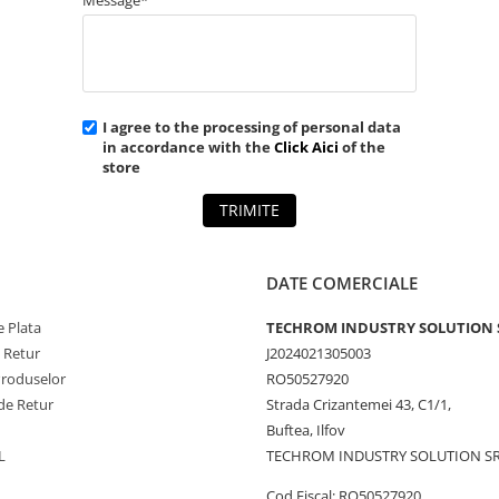
I agree to the processing of personal data
in accordance with the
Click Aici
of the
store
TRIMITE
DATE COMERCIALE
 Plata
TECHROM INDUSTRY SOLUTION 
e Retur
J2024021305003
Produselor
RO50527920
de Retur
Strada Crizantemei 43, C1/1,
Buftea, Ilfov
L
TECHROM INDUSTRY SOLUTION S
Cod Fiscal: RO50527920