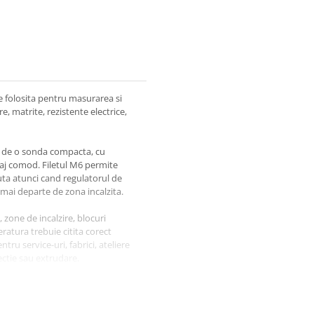
e folosita pentru masurarea si
e, matrite, rezistente electrice,
ie de o sonda compacta, cu
taj comod. Filetul M6 permite
juta atunci cand regulatorul de
mai departe de zona incalzita.
 zone de incalzire, blocuri
atura trebuie citita corect
ntru service-uri, fabrici, ateliere
ectie sau extrudare.
 de temperatura care accepta
cati tipul senzorului existent,
torul de temperatura.