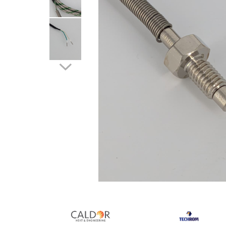
Rezistente duza
Rezistente cartus
Rezistente electrice banda mica
Rezistente Ceramice
Rezistente electrice plate mica
Rezistentele tubulare flexibile
Rezistență microtubulară
Incalzitor ceramic infrarosu
Rezistente electrice pentru uz
general
Incalzitoare Infrarosu (lampile sau
ceramice)
Lampile infrarosu
Incalzitor ceramic infrarosu
Accesorii
Distribuie
Garnitura
pe
Facebook
Accesorii
Rezistente electrice tubulare