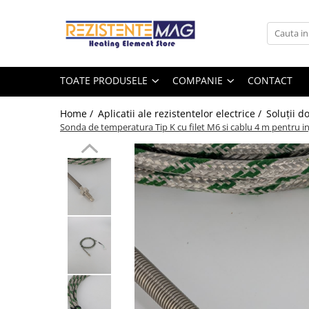
Toate Produsele
Companie
Rezistente electrice
Despre noi
TOATE PRODUSELE
COMPANIE
CONTACT
Sarma rezistiva
Rezistente electrice
Lista marci
Home /
Aplicatii ale rezistentelor electrice /
Soluții d
Sarma plata
Sonda de temperatura Tip K cu filet M6 si cablu 4 m pentru inj
Blog
Sarma rotunda
Accesorii
Jacheta incalzire
Termocupluri
Izolator ceramic
Conectori prize cabluri
Piese de reparatie
Rezistențe cu termostat
Rezistente electrice pentru
industrie