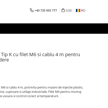
+40 735 955 777
0,00
RO
ip K cu filet M6 si cablu 4 m pentru
udere
M6 si cablu 4 m, potrivita pentru masini de injectie plastic,
ice, cuptoare si utilaje industriale. Filet M6 pentru montaj
e usoara si control corect al temperaturii.