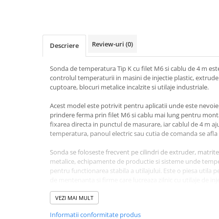
Pentru apa, ulei si alte lichide
Rezistenta boiler
Rezistenta bain marie
Review-uri
(0)
Descriere
Rezistenta masina de spalat vase
(marmita)
Sonda de temperatura Tip K cu filet M6 si cablu de 4 m est
Rezistenta cu electric gratar
controlul temperaturii in masini de injectie plastic, extruder
cuptoare, blocuri metalice incalzite si utilaje industriale.
Rezistente electrice tubulara
dreapt
Acest model este potrivit pentru aplicatii unde este nevo
Rezistenta cuptor
prindere ferma prin filet M6 si cablu mai lung pentru mon
Mese de lucru metalice &
fixarea directa in punctul de masurare, iar cablul de 4 m a
echipamente de atelier
temperatura, panoul electric sau cutia de comanda se afla 
Bancuri & mese de lucru pentru
Sonda se foloseste frecvent pe cilindri de extruder, matrite,
atelier
metalice, echipamente de productie si sisteme unde temper
Bancuri de lucru 1.5 Metru
pentru functionarea stabila a utilajului. Este o piesa utila pe
de mentenanta si firme care lucreaza zilnic cu utilaje de inj
Bancuri de lucru industriale 2
metru
Sonda Tip K este compatibila cu regulatoare si controlere
VEZI MAI MULT
Carucior de scule
intrare pentru termocuplu Tip K. Inainte de comanda, verifi
Informatii conformitate produs
filetul M6, lungimea cablului si compatibilitatea cu regula