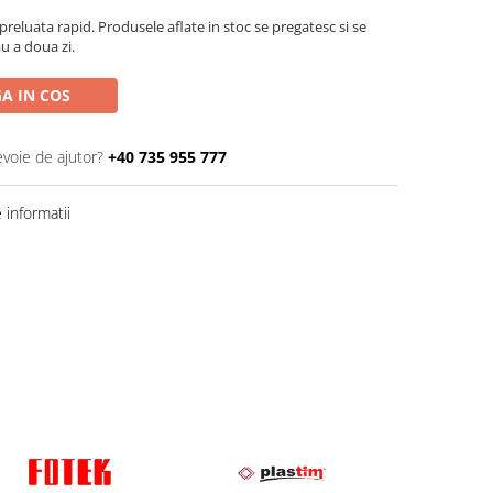
eluata rapid. Produsele aflate in stoc se pregatesc si se
au a doua zi.
A IN COS
evoie de ajutor?
+40 735 955 777
informatii