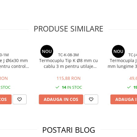
jul poate avea erori de incalzire,
ate in productie. O sonda
epornirea rapida a echipamentului.
PRODUSE SIMILARE
4 m este recomandata pentru
hnic in atelier.
NOU
NOU
30-1M
TC-K-08-3M
TC-J
e J Ø6x30 mm
Termocuplu Tip K Ø8 mm cu
Termocupla J
entru control
cablu 3 m pentru utilaje
mm lungime 3
atura
industriale
 RON
115,88 RON
49,
 STOC
14
IN STOC
1
COS
ADAUGA IN COS
ADAUGA I
POSTARI BLOG