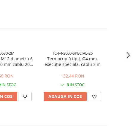
NOU
-0630-2M
TC-J-4-3000-SPECIAL-26
TC-J
 M12 diametru 6
Termocuplă tip J, Ø4 mm,
Termocuplă
0 mm cablu 2000
execuție specială, cablu 3 m
special d
mm
66 RON
132,44 RON
1
9
IN STOC
3
IN STOC
N COS
ADAUGA IN COS
ADAUG