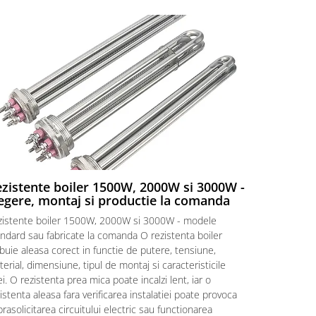
zistente boiler 1500W, 2000W si 3000W -
Rezistent
egere, montaj si productie la comanda
Rezistente e
zistente boiler 1500W, 2000W si 3000W - modele
vedere Cand 
ndard sau fabricate la comanda O rezistenta boiler
ori pare ca 
buie aleasa corect in functie de putere, tensiune,
incalzeste. I
erial, dimensiune, tipul de montaj si caracteristicile
simple. Primi
i. O rezistenta prea mica poate incalzi lent, iar o
rezistenta d
istenta aleasa fara verificarea instalatiei poate provoca
„Am nevoie d
rasolicitarea circuitului electric sau functionarea
intrebari nor