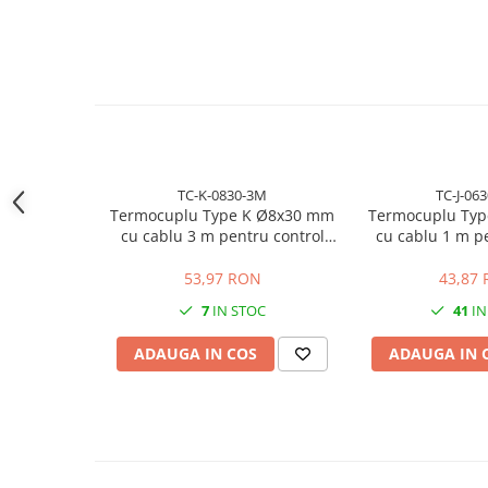
Carucior Atelier cu 5 sertare
BAK AG – Sudură & prelucrare
Daca senzorul vechi nu mai citeste corect temperatura, utila
mase plastice
opriri nedorite, pierderi de material sau probleme de calit
potrivita ajuta la control mai stabil al temperaturii si la r
Unelte de Sudura cu Aer Cald
Aparate de sudura plastic cu aer
Aceasta sonda de temperatura Tip K cu filet M6 si cablu 
cald
inlocuire rapida, reparatii, mentenanta preventiva si stoc te
Accesorii
TC-K-0830-3M
TC-J-06
Duze sudura plastic cu aer cald
Termocuplu Type K Ø8x30 mm
Termocuplu Typ
BAK si Herz
cu cablu 3 m pentru control
cu cablu 1 m p
Unelte de mana
temperatura
temper
53,97 RON
43,87
Cutie metalica de transport
Echipamente electrice și
7
IN STOC
41
IN
automatizări
ADAUGA IN COS
ADAUGA IN 
Conectori prize cabluri
Conectori industriali
Control și automatizare
Comutator și senzor
Controlere de temperatură