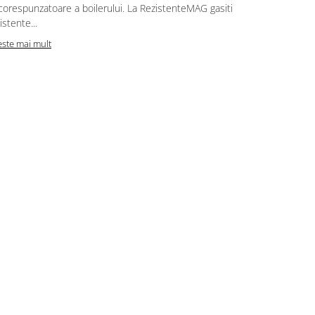
corespunzatoare a boilerului. La RezistenteMAG gasiti
Citeste mai m
istente...
este mai mult