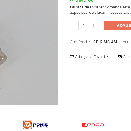
3
IN STOC
Durata de livrare:
Comanda este pr
expediaza, de obicei, in aceeasi zi s
ADAUG
Cod Produs:
ST-K-M6-4M
Ai n
Adauga la Favorite
Cere 