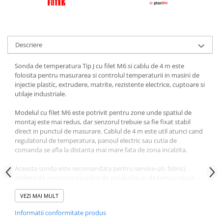
Descriere
Sonda de temperatura Tip J cu filet M6 si cablu de 4 m este
folosita pentru masurarea si controlul temperaturii in masini de
injectie plastic, extrudere, matrite, rezistente electrice, cuptoare si
utilaje industriale.
Modelul cu filet M6 este potrivit pentru zone unde spatiul de
montaj este mai redus, dar senzorul trebuie sa fie fixat stabil
direct in punctul de masurare. Cablul de 4 m este util atunci cand
regulatorul de temperatura, panoul electric sau cutia de
comanda se afla la distanta mai mare fata de zona incalzita.
Aceasta sonda este recomandata pentru service-uri, fabrici,
ateliere de mentenanta si linii de productie unde temperatura
trebuie citita corect pentru functionarea stabila a utilajului. Este o
piesa practica pentru inlocuirea senzorilor defecti, reparatii
VEZI MAI MULT
rapide, mentenanta preventiva si stoc tehnic.
Informatii conformitate produs