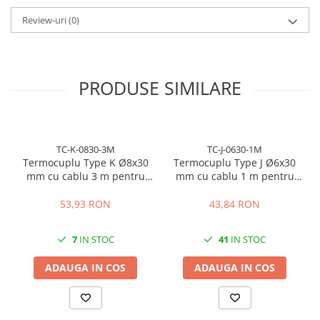
Daca senzorul vechi nu mai citeste corect temperatura, pot
aparea erori de incalzire, opriri ale utilajului, pierderi de material
Review-uri
(0)
sau probleme de calitate in productie. O sonda potrivita ajuta la
control mai sigur al temperaturii si la reducerea timpilor de
oprire.
PRODUSE SIMILARE
Sonda Tip J este compatibila cu regulatoare si controlere care
accepta intrare pentru termocuplu Tip J. Inainte de comanda,
verificati filetul M6, lungimea cablului si compatibilitatea cu
regulatorul existent.
TC-K-0830-3M
TC-J-0630-1M
Termocuplu Type K Ø8x30
Termocuplu Type J Ø6x30
mm cu cablu 3 m pentru
mm cu cablu 1 m pentru
control temperatura
control temperatura
53,93 RON
43,84 RON
7
IN STOC
41
IN STOC
ADAUGA IN COS
ADAUGA IN COS