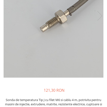
injecție
Rezistente electrice tubulara
Rezistente electrice banda mica
dreapt
Rezistente Ceramice
Rezistenta cuptor
Rezistente electrice plate mica
Rezistentele tubulare flexibile
Rezistență microtubulară
Incalzitor ceramic infrarosu
121,30 RON
Sonda de temperatura Tip J cu filet M6 si cablu 4 m, potrivita pentru
masini de injectie, extrudere, matrite, rezistente electrice, cuptoare si