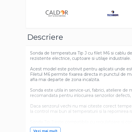
Distrib
pe
Pentru apa, ulei si alte lichide
Faceb
Rezistenta boiler
Rezistenta bain marie
Rezistenta masina de spalat vase
Descriere
(marmita)
Rezistenta cu electric gratar
Sonda de temperatura Tip J cu filet M6 si cablu de 
Rezistente electrice tubulara
rezistente electrice, cuptoare si utilaje industriale.
dreapt
Rezistenta cuptor
Acest model este potrivit pentru aplicatii unde 
Filetul M6 permite fixarea directa in punctul de m
Mese de lucru metalice &
afla mai departe de zona incalzita.
echipamente de atelier
Bancuri & mese de lucru pentru
Sonda este utila in service-uri, fabrici, ateliere d
atelier
recomandata pentru inlocuirea senzorilor defecti, 
Bancuri de lucru 1.5 Metru
Daca senzorul vechi nu mai citeste corect temperatu
Bancuri de lucru industriale 2
la control mai bun al temperaturii si la repornirea
metru
Sonda Tip J este compatibila cu regulatoare si con
Carucior de scule
compatibilitatea cu regulatorul existent.
Vezi mai mult