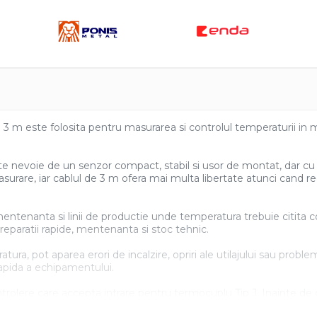
uie
ook
3 m este folosita pentru masurarea si controlul temperaturii in mas
este nevoie de un senzor compact, stabil si usor de montat, dar 
asurare, iar cablul de 3 m ofera mai multa libertate atunci cand r
e mentenanta si linii de productie unde temperatura trebuie citita c
reparatii rapide, mentenanta si stoc tehnic.
ra, pot aparea erori de incalzire, opriri ale utilajului sau proble
 rapida a echipamentului.
trolere care accepta intrare pentru termocuplu Tip J. Inainte de c