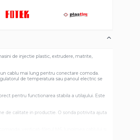
ini de injectie plastic, extrudere, matrite,
cu un cablu mai lung pentru conectare comoda.
egulatorul de temperatura sau panoul electric se
orect pentru functionarea stabila a utilajului. Este
me de calitate in productie. O sonda potrivita ajuta
omanda, verificati filetul M6, lungimea cablului si