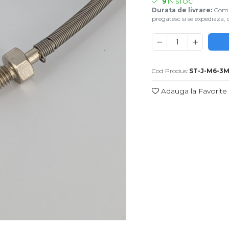
9
IN STOC
Durata de livrare:
Coman
pregatesc si se expediaza, d
Cod Produs:
ST-J-M6-3
Adauga la Favorite