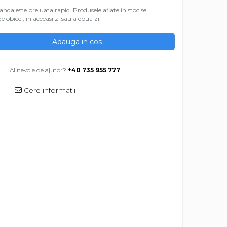
da este preluata rapid. Produsele aflate in stoc se
e obicei, in aceeasi zi sau a doua zi.
Adauga in cos
M
Ai nevoie de ajutor?
+40 735 955 777
Cere informatii