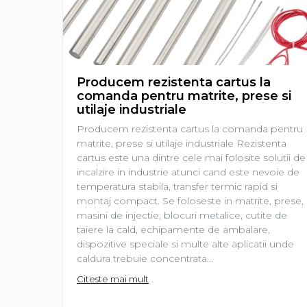
restaurante, cafenele)
Pentru industria alimentară
Pentru industria materialelor
plastice
Pentru prelucrarea metalelor
Producem rezistenta cartus la
Rezistențe pentru aer și gaze
comanda pentru matrite, prese si
utilaje industriale
Rezistențe pentru aparate
casnice
Producem rezistenta cartus la comanda pentru
matrite, prese si utilaje industriale Rezistenta
Rezistențe pentru echipamente
cartus este una dintre cele mai folosite solutii de
de laborator
incalzire in industrie atunci cand este nevoie de
Rezistențe pentru matrițe
temperatura stabila, transfer termic rapid si
montaj compact. Se foloseste in matrite, prese,
Rezistențe pentru mașini de
masini de injectie, blocuri metalice, cutite de
injecție
taiere la cald, echipamente de ambalare,
dispozitive speciale si multe alte aplicatii unde
caldura trebuie concentrata...
Citeste mai mult