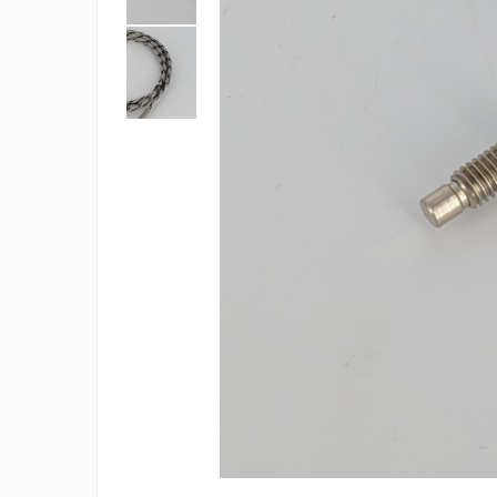
Rezistente duza
Rezistente cartus
Rezistente electrice banda mica
Rezistente Ceramice
Rezistente electrice plate mica
Rezistentele tubulare flexibile
Rezistență microtubulară
Incalzitor ceramic infrarosu
Rezistente electrice pentru uz
general
Incalzitoare Infrarosu (lampile
sau ceramice)
Lampile infrarosu
Incalzitor ceramic infrarosu
Accesorii
Garnitura
Accesorii
Rezistente electrice tubulare