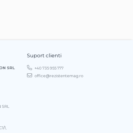
Suport clienti
ON SRL
+40 735 955 777
office@rezistentemag.ro
 SRL
1/1,