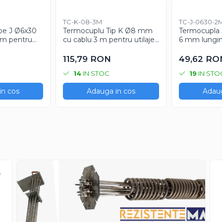
TC-K-08-3M
TC-J-0630-2
pe J Ø6x30
Termocuplu Tip K Ø8 mm
Termocupla 
 m pentru
cu cablu 3 m pentru utilaje
6 mm lung
atura
industriale
cablu 2000
115,79 RON
49,62 RO
14
IN STOC
19
IN STO
in cos
Adauga in cos
Adaug