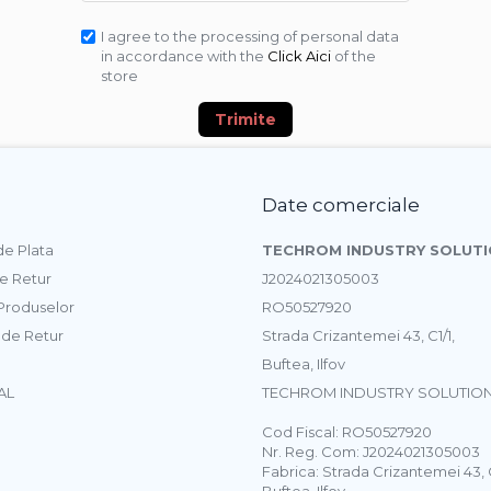
I agree to the processing of personal data
in accordance with the
Click Aici
of the
store
Trimite
Date comerciale
e Plata
TECHROM INDUSTRY SOLUTI
de Retur
J2024021305003
 Produselor
RO50527920
 de Retur
Strada Crizantemei 43, C1/1,
Buftea, Ilfov
AL
TECHROM INDUSTRY SOLUTION
Cod Fiscal: RO50527920
Nr. Reg. Com: J2024021305003
Fabrica: Strada Crizantemei 43, C
Buftea, Ilfov