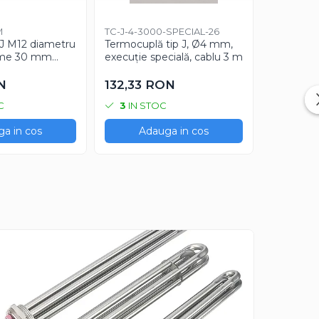
M
TC-J-4-3000-SPECIAL-26
TC-J-5-CU
J M12 diametru
Termocuplă tip J, Ø4 mm,
Termocupl
ime 30 mm
execuție specială, cablu 3 m
vârf speci
 mm
1 m
N
132,33 RON
148,87
C
3
IN STOC
2
IN S
a in cos
Adauga in cos
Ad