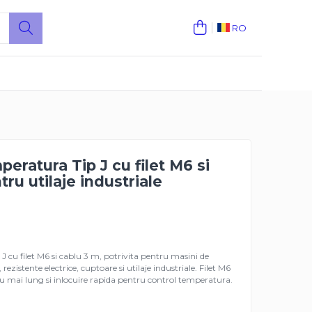
RO
eratura Tip J cu filet M6 si
ru utilaje industriale
 cu filet M6 si cablu 3 m, potrivita pentru masini de
 rezistente electrice, cuptoare si utilaje industriale. Filet M6
u mai lung si inlocuire rapida pentru control temperatura.