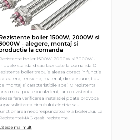
Rezistente boiler 1500W, 2000W si
Rezist
3000W - alegere, montaj si
aleger
productie la comanda
Rezisten
Rezistente boiler 1500W, 2000W si 3000W -
prima ve
modele standard sau fabricate la comanda O
electrica
rezistenta boiler trebuie aleasa corect in functie
de o pies
de putere, tensiune, material, dimensiune, tipul
lucrurile
de montaj si caracteristicile apei. O rezistenta
frecvent 
prea mica poate incalzi lent, iar o rezistenta
2000 W?”
aleasa fara verificarea instalatiei poate provoca
„Am nevo
suprasolicitarea circuitului electric sau
Sunt intr
functionarea necorespunzatoare a boilerului. La
Citeste m
RezistenteMAG gasiti rezistente...
Citeste mai mult