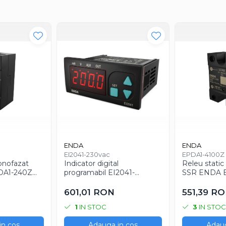
ENDA
ENDA
EI2041-230vac
EPDA1-4100Z
onofazat
Indicator digital
Releu stati
DA1-240Z
programabil EI2041-
SSR ENDA 
DC pentru
230VAC pentru procese
100A 8-30V
trice
industriale
rezistente e
601,01 RON
551,39 R
1
IN STOC
3
IN STOC
in cos
Adauga in cos
Adaug