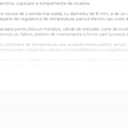
electrice, cuptoare si echipamente de incalzire.
este nevoie de o sonda mai solida, cu diametru de 8 mm, si de un
parte de regulatorul de temperatura, panoul electric sau cutia
data pentru blocuri metalice, cilindri de extruder, zone de inca
rvice-uri, fabrici, ateliere de mentenanta si firme care lucreaza zi
i controlere de temperatura care accepta intrare pentru senzor Ti
etrul sondei, lungimea cablului si compatibilitatea cu regulatoru
or defecti, reparatii rapide, mentenanta utilaje si stoc tehnic in
ea rapida a utilajului si la mentinerea unui control mai stabil al i