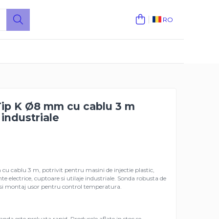
RO
ip K Ø8 mm cu cablu 3 m
 industriale
 cablu 3 m, potrivit pentru masini de injectie plastic,
nte electrice, cuptoare si utilaje industriale. Sonda robusta de
si montaj usor pentru control temperatura.
da este preluata rapid. Produsele aflate in stoc se