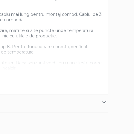
 cablu mai lung pentru montaj comod. Cablul de 3
 de comanda.
lzire, matrite si alte puncte unde temperatura
lnic cu utilaje de productie.
p K. Pentru functionare corecta, verificati
l de temperatura.
 atelier. Daca senzorul vechi nu mai citeste corect
ncalzirii.