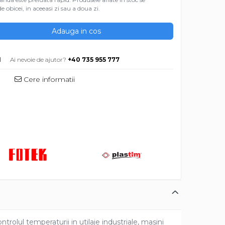
e obicei, in aceeasi zi sau a doua zi.
Adauga in cos
M
Ai nevoie de ajutor?
+40 735 955 777
Cere informatii
olul temperaturii in utilaje industriale, masini