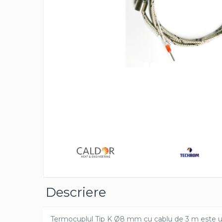
Rezistente duza
Rezistente cartus
Rezistente electrice banda mica
Rezistente Ceramice
Rezistente electrice plate mica
Rezistentele tubulare flexibile
Rezistență microtubulară
Incalzitor ceramic infrarosu
Rezistente electrice pentru uz
general
Incalzitoare Infrarosu (lampile
Distrib
sau ceramice)
pe
Faceb
Lampile infrarosu
Incalzitor ceramic infrarosu
Accesorii
Descriere
Garnitura
Accesorii
Termocuplul Tip K Ø8 mm cu cablu de 3 m este un se
Rezistente electrice tubulare