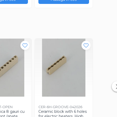
Caldor
T-OPEN
CER-6H-GROOVE-042026
CART-10x
ica 8 gauri cu
Ceramic block with 6 holes
1MT-2026
ront (spate
for electric heaters. High
Rezistenț