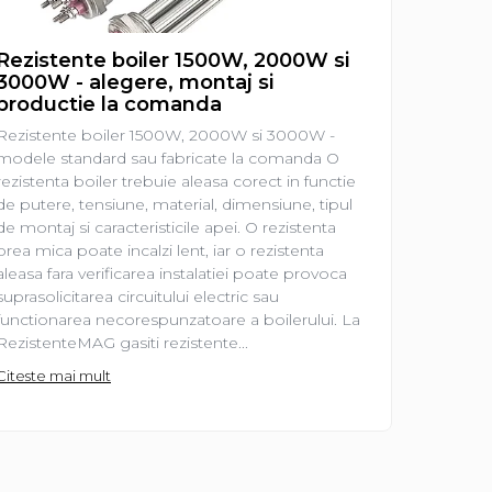
Rezistente boiler 1500W, 2000W si
Rezist
3000W - alegere, montaj si
aleger
productie la comanda
Rezisten
Rezistente boiler 1500W, 2000W si 3000W -
prima ve
modele standard sau fabricate la comanda O
electrica
rezistenta boiler trebuie aleasa corect in functie
de o pies
de putere, tensiune, material, dimensiune, tipul
lucrurile
de montaj si caracteristicile apei. O rezistenta
frecvent 
prea mica poate incalzi lent, iar o rezistenta
2000 W?”
aleasa fara verificarea instalatiei poate provoca
„Am nevo
suprasolicitarea circuitului electric sau
Sunt intr
functionarea necorespunzatoare a boilerului. La
Citeste m
RezistenteMAG gasiti rezistente...
Citeste mai mult