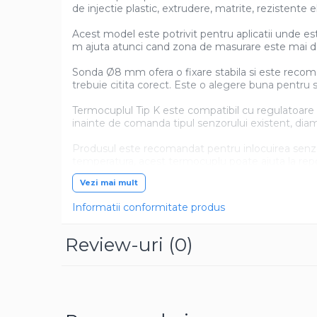
de injectie plastic, extrudere, matrite, rezistente 
Pentru apa, ulei si alte lichide
Acest model este potrivit pentru aplicatii unde 
Rezistenta boiler
m ajuta atunci cand zona de masurare este mai de
Rezistenta bain marie
Sonda Ø8 mm ofera o fixare stabila si este recoman
Rezistenta masina de spalat vase
trebuie citita corect. Este o alegere buna pentru se
(marmita)
Rezistenta cu electric gratar
Termocuplul Tip K este compatibil cu regulatoare s
inainte de comanda tipul senzorului existent, diam
Rezistente electrice tubulara
dreapt
Produsul este recomandat pentru inlocuirea senzoril
Rezistenta cuptor
temperatura, acest termocuplu poate ajuta la repornir
Mese de lucru metalice &
Vezi mai mult
echipamente de atelier
Informatii conformitate produs
Bancuri & mese de lucru pentru
atelier
Review-uri
(0)
Bancuri de lucru 1.5 Metru
Bancuri de lucru industriale 2
metru
Carucior de scule