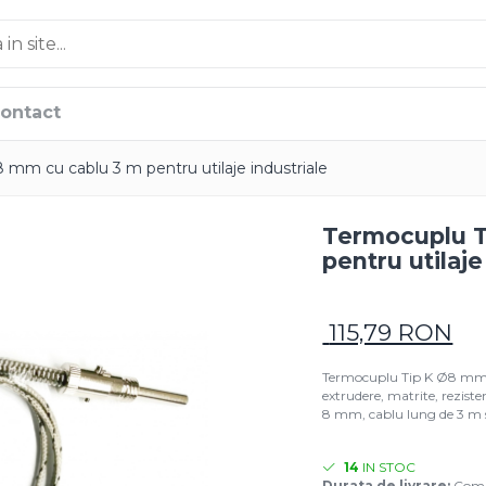
ontact
 mm cu cablu 3 m pentru utilaje industriale
Termocuplu T
pentru utilaje
115,79 RON
Termocuplu Tip K Ø8 mm cu
extrudere, matrite, reziste
8 mm, cablu lung de 3 m 
14
IN STOC
Durata de livrare:
Coman