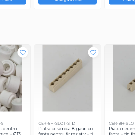
-9
CER-8H-SLOT-STD
CER-8H-SLO
c pentru
Piatra ceramica 8 gauri cu
Piatra ceram
rice – Ø13.6
fanta pentru fir rezistiv – tip
fanta – tip f