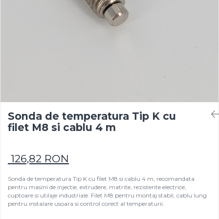
Rezistențe pentru mașini de
Rezistente electrice tubulara
Rezistente electrice banda mica
injecție
dreapt
Rezistente Ceramice
Rezistenta cuptor
Rezistente electrice plate mica
Rezistentele tubulare flexibile
Rezistență microtubulară
Incalzitor ceramic infrarosu
Sonda de temperatura Tip K cu
filet M8 si cablu 4 m
126,82 RON
Sonda de temperatura Tip K cu filet M8 si cablu 4 m, recomandata
pentru masini de injectie, extrudere, matrite, rezistente electrice,
cuptoare si utilaje industriale. Filet M8 pentru montaj stabil, cablu lung
pentru instalare usoara si control corect al temperaturii.