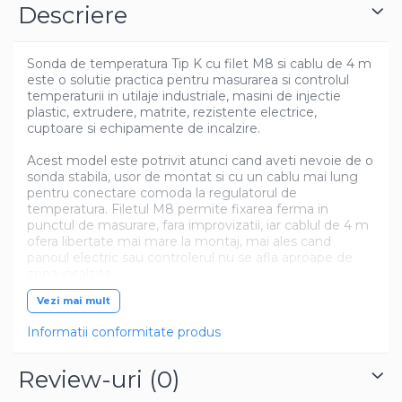
Descriere
Sonda de temperatura Tip K cu filet M8 si cablu de 4 m
este o solutie practica pentru masurarea si controlul
temperaturii in utilaje industriale, masini de injectie
plastic, extrudere, matrite, rezistente electrice,
cuptoare si echipamente de incalzire.
Acest model este potrivit atunci cand aveti nevoie de o
sonda stabila, usor de montat si cu un cablu mai lung
pentru conectare comoda la regulatorul de
temperatura. Filetul M8 permite fixarea ferma in
punctul de masurare, fara improvizatii, iar cablul de 4 m
ofera libertate mai mare la montaj, mai ales cand
panoul electric sau controlerul nu se afla aproape de
zona incalzita.
Vezi mai mult
Sonda se poate utiliza pe blocuri metalice, matrite,
cilindri de extruder, zone de incalzire, echipamente
Informatii conformitate produs
tehnice si instalatii unde temperatura trebuie citita
corect pentru functionarea stabila a utilajului. Este o
piesa utila pentru service-uri, fabrici, ateliere de
Review-uri
(0)
mentenanta si firme care lucreaza zilnic cu utilaje de