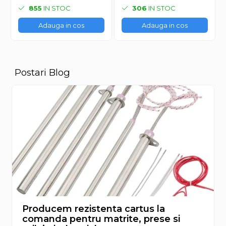
855
IN STOC
306
IN STOC
Adauga in cos
Adauga in cos
Postari Blog
Producem rezistenta cartus la
comanda pentru matrite, prese si