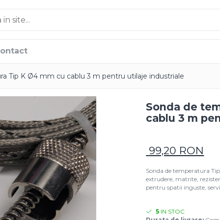
ontact
a Tip K Ø4 mm cu cablu 3 m pentru utilaje industriale
Sonda de tem
cablu 3 m pent
99,20 RON
Sonda de temperatura Tip 
extrudere, matrite, reziste
pentru spatii inguste, serv
5
IN STOC
Durata de livrare:
Coman