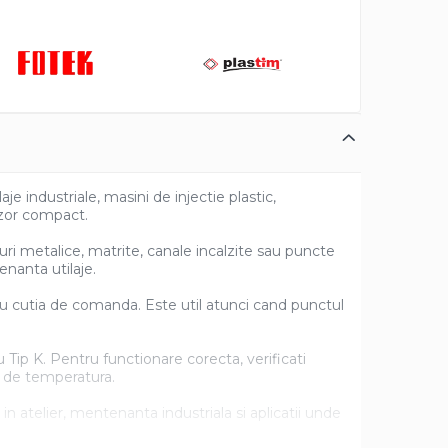
 industriale, masini de injectie plastic,
nzor compact.
i metalice, matrite, canale incalzite sau puncte
enanta utilaje.
u cutia de comanda. Este util atunci cand punctul
Tip K. Pentru functionare corecta, verificati
l de temperatura.
atelier, mentenanta industriala si aplicatii unde