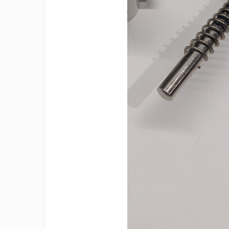
Rezistente duza
Rezistente cartus
Rezistente electrice banda mica
Rezistente Ceramice
Rezistente electrice plate mica
Rezistentele tubulare flexibile
Rezistență microtubulară
Incalzitor ceramic infrarosu
Rezistente electrice pentru uz
general
Incalzitoare Infrarosu (lampile
sau ceramice)
Lampile infrarosu
Incalzitor ceramic infrarosu
Accesorii
Garnitura
Accesorii
Rezistente electrice tubulare