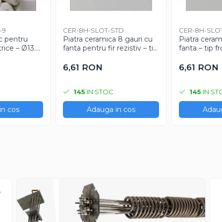
-9
CER-8H-SLOT-STD
CER-8H-SLO
c pentru
Piatra ceramica 8 gauri cu
Piatra ceram
rice – Ø13.6
fanta pentru fir rezistiv – tip
fanta – tip f
 Ø6.3 mm
standard (spate inchis)
deschis / tai
gime 9 mm
6,61 RON
6,61 RON
145
IN STOC
145
IN ST
in cos
Adauga in cos
Adaug