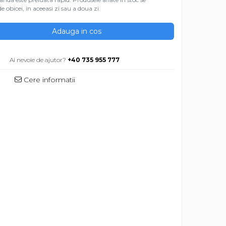
e obicei, in aceeasi zi sau a doua zi.
Adauga in cos
M
Ai nevoie de ajutor?
+40 735 955 777
Cere informatii