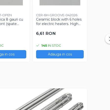
Caldor
T-OPEN
CER-6H-GROOVE-042026
CART-10x
ica 8 gauri cu
Ceramic block with 6 holes
1MT-2026
ront (spate
for electric heaters. High
Rezistenț
at)
temperature resistant
mm – 850
insulator for industrial use.
m
6,61 RON
175,26
OC
145
IN STOC
2
IN S
a in cos
Adauga in cos
Ad