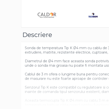
Distrib
Pentru apa, ulei si alte lichide
pe
Faceb
Rezistenta boiler
Rezistenta bain marie
Rezistenta masina de spalat vase
(marmita)
Descriere
Rezistenta cu electric gratar
Rezistente electrice tubulara
Sonda de temperatura Tip K Ø4 mm cu cablu de 3 m e
dreapt
extrudere, matrite, rezistente electrice, cuptoare
Rezistenta cuptor
Diametrul de Ø4 mm face aceasta sonda potrivita p
Mese de lucru metalice &
unde o sonda mai groasa nu poate fi montata usor. 
echipamente de atelier
Bancuri & mese de lucru pentru
Cablul de 3 m ofera o lungime buna pentru conecta
atelier
de masurare nu este foarte aproape de controler si
Bancuri de lucru 1.5 Metru
Senzorul Tip K este compatibil cu regulatoare si c
Bancuri de lucru industriale 2
inainte de comanda tipul senzorului existent, diam
metru
Aceasta termocupla Tip K Ø4 mm cu cablu 3 m este 
Carucior de scule
temperatura trebuie citita corect pentru functionare