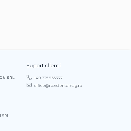
Suport clienti
ON SRL
+40 735 955 777
office@rezistentemag.ro
 SRL