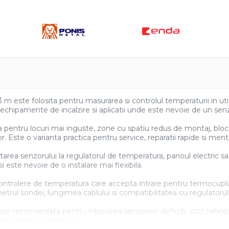
uie
ook
ste folosita pentru masurarea si controlul temperaturii in utilaje
, echipamente de incalzire si aplicatii unde este nevoie de un se
entru locuri mai inguste, zone cu spatiu redus de montaj, blocur
Este o varianta practica pentru service, reparatii rapide si ment
rea senzorului la regulatorul de temperatura, panoul electric sa
 este nevoie de o instalare mai flexibila.
ontrolere de temperatura care accepta intrare pentru termocuplu 
etrul sondei, lungimea cablului si compatibilitatea cu regulatoru
recomandata pentru inlocuirea senzorilor defecti, stoc tehnic in 
a stabila a utilajului.