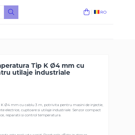
RO
peratura Tip K Ø4 mm cu
ru utilaje industriale
K Ø4 mm cu cablu 3 m, potrivita pentru masini de injectie,
nte electrice, cuptoare si utilaje industriale. Senzor compact
ice, reparatii si control temperatura.
da este preluata rapid. Produsele aflate in stoc se