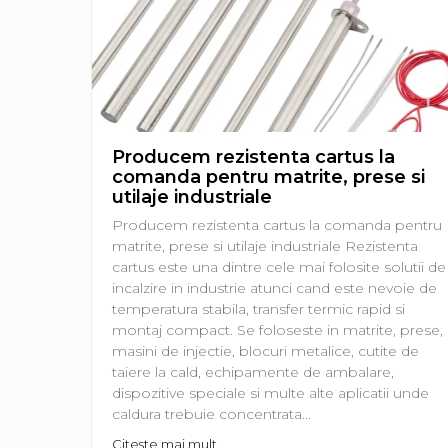
restaurante, cafenele)
Pentru industria alimentară
Pentru industria materialelor
plastice
Pentru prelucrarea metalelor
Rezistențe pentru aer și gaze
Producem rezistenta cartus la
Rezistențe pentru aparate
comanda pentru matrite, prese si
casnice
utilaje industriale
Rezistențe pentru echipamente
Producem rezistenta cartus la comanda pentru
de laborator
matrite, prese si utilaje industriale Rezistenta
Rezistențe pentru matrițe
cartus este una dintre cele mai folosite solutii de
incalzire in industrie atunci cand este nevoie de
Rezistențe pentru mașini de
temperatura stabila, transfer termic rapid si
injecție
montaj compact. Se foloseste in matrite, prese,
masini de injectie, blocuri metalice, cutite de
taiere la cald, echipamente de ambalare,
dispozitive speciale si multe alte aplicatii unde
caldura trebuie concentrata...
Citeste mai mult