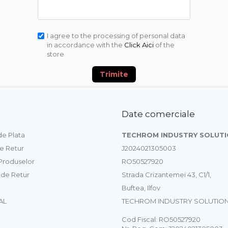
I agree to the processing of personal data
in accordance with the
Click Aici
of the
store
Trimite
Date comerciale
e Plata
TECHROM INDUSTRY SOLUTI
de Retur
J2024021305003
 Produselor
RO50527920
 de Retur
Strada Crizantemei 43, C1/1,
Buftea, Ilfov
AL
TECHROM INDUSTRY SOLUTION
Cod Fiscal: RO50527920