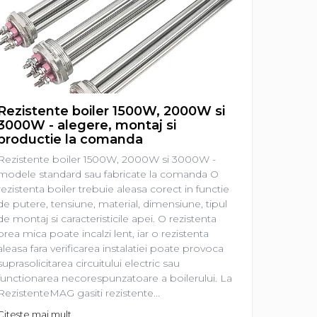
Rezistente boiler 1500W, 2000W si
Rezist
3000W - alegere, montaj si
aleger
productie la comanda
Rezisten
Rezistente boiler 1500W, 2000W si 3000W -
prima ve
modele standard sau fabricate la comanda O
electrica
rezistenta boiler trebuie aleasa corect in functie
de o pies
de putere, tensiune, material, dimensiune, tipul
lucrurile
de montaj si caracteristicile apei. O rezistenta
frecvent 
prea mica poate incalzi lent, iar o rezistenta
2000 W?”
aleasa fara verificarea instalatiei poate provoca
„Am nevo
suprasolicitarea circuitului electric sau
Sunt intr
functionarea necorespunzatoare a boilerului. La
Citeste m
RezistenteMAG gasiti rezistente...
Citeste mai mult