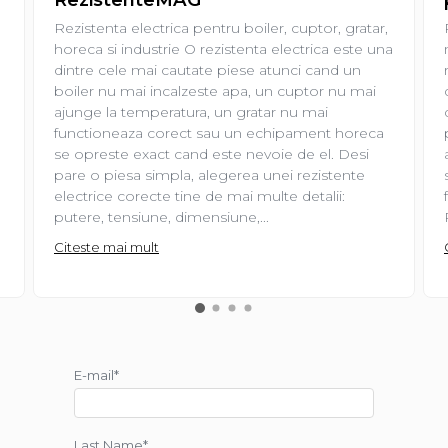
Rezistenta electrica pentru boiler, cuptor, gratar,
horeca si industrie O rezistenta electrica este una
dintre cele mai cautate piese atunci cand un
boiler nu mai incalzeste apa, un cuptor nu mai
ajunge la temperatura, un gratar nu mai
functioneaza corect sau un echipament horeca
se opreste exact cand este nevoie de el. Desi
pare o piesa simpla, alegerea unei rezistente
electrice corecte tine de mai multe detalii:
putere, tensiune, dimensiune,...
Citeste mai mult
E-mail*
Last Name*