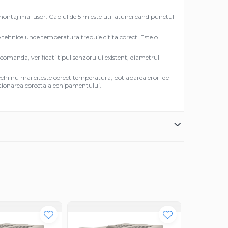
montaj mai usor. Cablul de 5 m este util atunci cand punctul
 tehnice unde temperatura trebuie citita corect. Este o
omanda, verificati tipul senzorului existent, diametrul
vechi nu mai citeste corect temperatura, pot aparea erori de
unctionarea corecta a echipamentului.