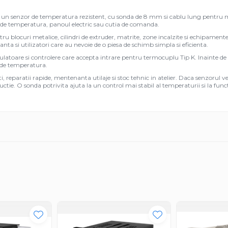
de un senzor de temperatura rezistent, cu sonda de 8 mm si cablu lung pentru 
l de temperatura, panoul electric sau cutia de comanda.
 blocuri metalice, cilindri de extruder, matrite, zone incalzite si echipamente
anta si utilizatori care au nevoie de o piesa de schimb simpla si eficienta.
atoare si controlere care accepta intrare pentru termocuplu Tip K. Inainte de c
l de temperatura.
, reparatii rapide, mentenanta utilaje si stoc tehnic in atelier. Daca senzorul 
oductie. O sonda potrivita ajuta la un control mai stabil al temperaturii si la f