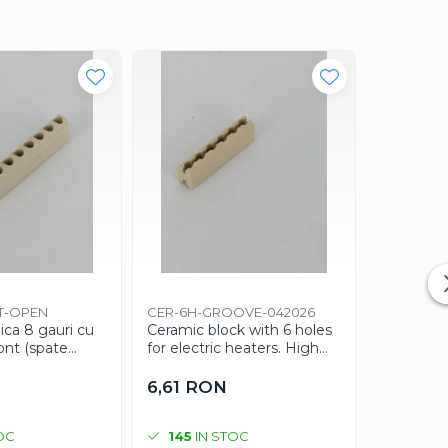
Caldor
T-OPEN
CER-6H-GROOVE-042026
CART-10x
ica 8 gauri cu
Ceramic block with 6 holes
1MT-2026
ront (spate
for electric heaters. High
Rezistenț
at)
temperature resistant
mm – 850
insulator for industrial use.
m
6,61 RON
175,26
OC
145
IN STOC
2
IN S