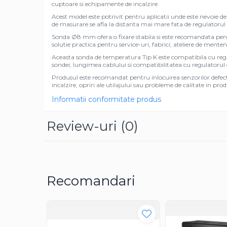
cuptoare si echipamente de incalzire.
Pentru apa, ulei si alte lichide
Acest model este potrivit pentru aplicatii unde este nevoie 
de masurare se afla la distanta mai mare fata de regulatoru
Rezistenta boiler
Sonda Ø8 mm ofera o fixare stabila si este recomandata pentru
Rezistenta bain marie
solutie practica pentru service-uri, fabrici, ateliere de menten
Rezistenta masina de spalat vase
Aceasta sonda de temperatura Tip K este compatibila cu regul
(marmita)
sondei, lungimea cablului si compatibilitatea cu regulatoru
Rezistenta cu electric gratar
Produsul este recomandat pentru inlocuirea senzorilor defecti
incalzire, opriri ale utilajului sau probleme de calitate in pr
Rezistente electrice tubulara
Informatii conformitate produs
dreapt
Rezistenta cuptor
Review-uri
(0)
Mese de lucru metalice &
echipamente de atelier
Bancuri & mese de lucru pentru
atelier
Bancuri de lucru 1.5 Metru
Recomandari
Bancuri de lucru industriale 2
metru
Carucior de scule