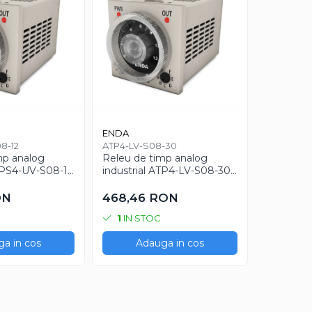
ENDA
ENDA
8-12
ATP4-LV-S08-30
EI2041-23
mp analog
Releu de timp analog
Indicator 
ATPS4-UV-S08-12
industrial ATP4-LV-S08-30
programab
ni
24V AC/DC 8 pini
230VAC p
industrial
ON
468,46 RON
600,74
1
IN STOC
1
IN S
a in cos
Adauga in cos
Ad