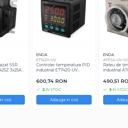
ENDA
ENDA
ET7420-UV
ATPS4-UV-S0
ifazat SSR
Controler temperatura PID
Releu de ti
25Z 3x25A
industrial ET7420-UV
industrial 
entru
pentru rezistente electrice
230VAC 8 pi
trice
600,74 RON
490,51 R
2
IN STOC
3
IN STOC
in cos
Adauga in cos
Adaug