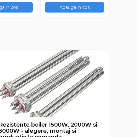
a in cos
Adauga in cos
Ad
Rezistente boiler 1500W, 2000W si
Rezist
3000W - alegere, montaj si
aleger
productie la comanda