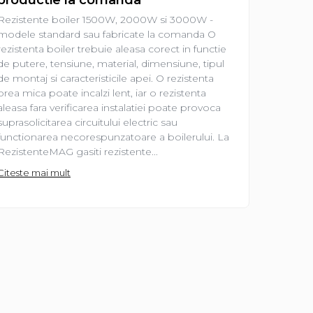
Rezisten
Rezistente boiler 1500W, 2000W si 3000W -
prima ve
modele standard sau fabricate la comanda O
electrica
rezistenta boiler trebuie aleasa corect in functie
de o pies
de putere, tensiune, material, dimensiune, tipul
lucrurile
de montaj si caracteristicile apei. O rezistenta
frecvent 
prea mica poate incalzi lent, iar o rezistenta
2000 W?”
aleasa fara verificarea instalatiei poate provoca
„Am nevo
suprasolicitarea circuitului electric sau
Sunt intr
functionarea necorespunzatoare a boilerului. La
Citeste m
RezistenteMAG gasiti rezistente...
Citeste mai mult