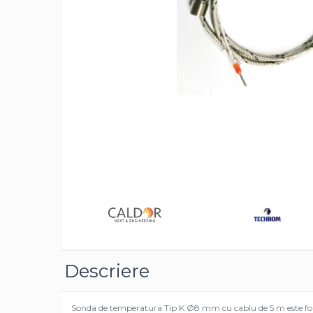
Rezistente duza
Rezistente cartus
Rezistente electrice banda mica
Rezistente Ceramice
Rezistente electrice plate mica
Rezistentele tubulare flexibile
Rezistență microtubulară
Incalzitor ceramic infrarosu
Rezistente electrice pentru uz
general
Incalzitoare Infrarosu (lampile
Distrib
sau ceramice)
pe
Faceb
Lampile infrarosu
Incalzitor ceramic infrarosu
Accesorii
Descriere
Garnitura
Accesorii
Sonda de temperatura Tip K Ø8 mm cu cablu de 5 m este folosita
Rezistente electrice tubulare