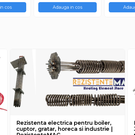
in cos
Adauga in cos
Adaug
Rezistenta electrica pentru boiler,
cuptor, gratar, horeca si industrie |
RezistenteMAG