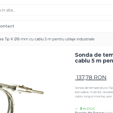
ontact
a Tip K Ø8 mm cu cablu 5 m pentru utilaje industriale
Sonda de tem
cablu 5 m pent
137,78 RON
Sonda de temperatura Tip
extrudere, matrite, rezisten
cablu lung si montaj usor
3
IN STOC
Durata de livrare:
Coman