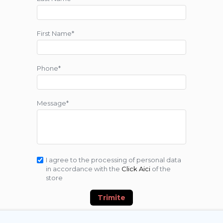
First Name*
Phone*
Message*
I agree to the processing of personal data
in accordance with the
Click Aici
of the
store
Trimite