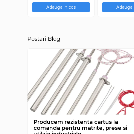
restaurante, cafenele)
Adauga in cos
Adauga 
Pentru industria alimentară
Pentru industria materialelor
plastice
Pentru prelucrarea metalelor
Postari Blog
Rezistențe pentru aer și gaze
Rezistențe pentru aparate
casnice
Rezistențe pentru echipamente
de laborator
Rezistențe pentru matrițe
Rezistențe pentru mașini de
injecție
Producem rezistenta cartus la
comanda pentru matrite, prese si
utilaje industriale