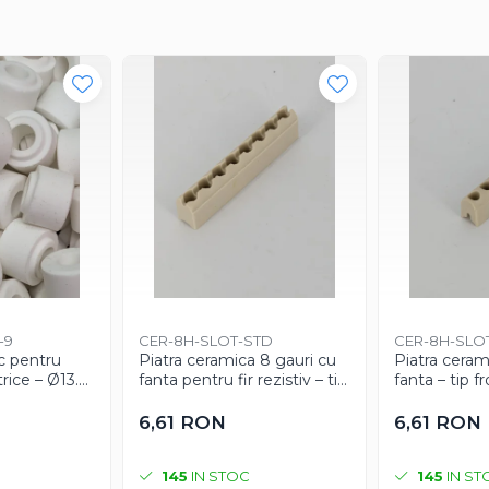
-9
CER-8H-SLOT-STD
CER-8H-SLO
c pentru
Piatra ceramica 8 gauri cu
Piatra ceram
rice – Ø13.6
fanta pentru fir rezistiv – tip
fanta – tip f
 Ø6.3 mm
standard (spate inchis)
deschis / tai
gime 9 mm
6,61 RON
6,61 RON
145
IN STOC
145
IN ST