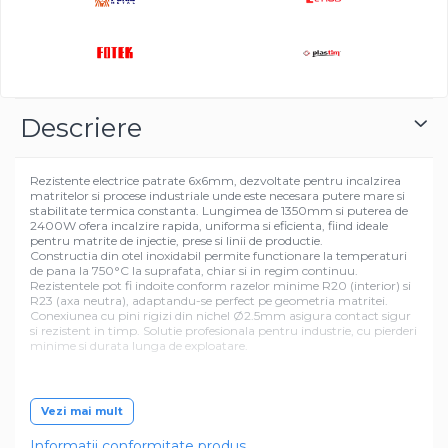
Descriere
Rezistente electrice patrate 6x6mm, dezvoltate pentru incalzirea
matritelor si procese industriale unde este necesara putere mare si
stabilitate termica constanta. Lungimea de 1350mm si puterea de
2400W ofera incalzire rapida, uniforma si eficienta, fiind ideale
pentru matrite de injectie, prese si linii de productie.
Constructia din otel inoxidabil permite functionare la temperaturi
de pana la 750°C la suprafata, chiar si in regim continuu.
Rezistentele pot fi indoite conform razelor minime R20 (interior) si
R23 (axa neutra), adaptandu-se perfect pe geometria matritei.
Conexiunea cu pini rigizi din nichel Ø2.5mm asigura contact sigur
si rezistent in timp. Solutie profesionala pentru industrie, cu pierderi
minime si durata lunga de exploatare.
Vezi mai mult
Informatii conformitate produs