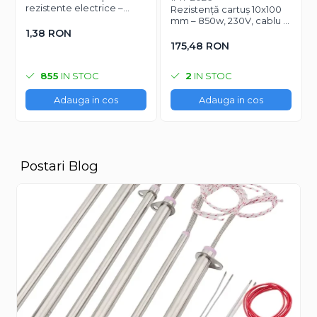
rezistente electrice –
Rezistență cartuș 10x100
Ø8.2 mm exterior / Ø4.5
mm – 850w, 230V, cablu 1
mm interior / lungime 5.2
m
1,38 RON
mm
175,48 RON
855
IN STOC
2
IN STOC
Adauga in cos
Adauga in cos
Postari Blog