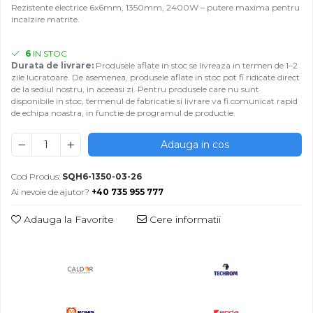
Rezistente electrice 6x6mm, 1350mm, 2400W – putere maxima pentru
incalzire matrite.
6
IN STOC
Durata de livrare:
Produsele aflate in stoc se livreaza in termen de 1–2
zile lucratoare. De asemenea, produsele aflate in stoc pot fi ridicate direct
de la sediul nostru, in aceeasi zi. Pentru produsele care nu sunt
disponibile in stoc, termenul de fabricatie si livrare va fi comunicat rapid
de echipa noastra, in functie de programul de productie.
Adauga in cos
Cod Produs:
SQH6-1350-03-26
Ai nevoie de ajutor?
+40 735 955 777
Adauga la Favorite
Cere informatii