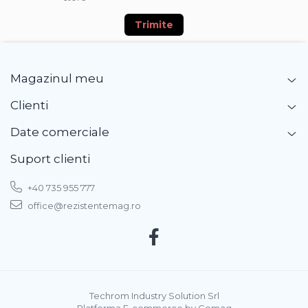
Trimite
Magazinul meu
Clienti
Date comerciale
Suport clienti
+40 735 955 777
office@rezistentemag.ro
Techrom Industry Solution Srl
Platforma E-commerce by Gomag