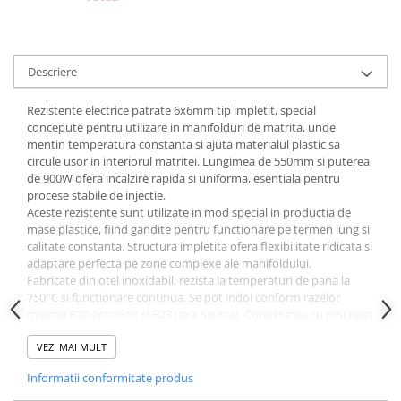
Descriere
Rezistente electrice patrate 6x6mm tip impletit, special
concepute pentru utilizare in manifolduri de matrita, unde
mentin temperatura constanta si ajuta materialul plastic sa
circule usor in interiorul matritei. Lungimea de 550mm si puterea
de 900W ofera incalzire rapida si uniforma, esentiala pentru
procese stabile de injectie.
Aceste rezistente sunt utilizate in mod special in productia de
mase plastice, fiind gandite pentru functionare pe termen lung si
calitate constanta. Structura impletita ofera flexibilitate ridicata si
adaptare perfecta pe zone complexe ale manifoldului.
Fabricate din otel inoxidabil, rezista la temperaturi de pana la
750°C si functionare continua. Se pot indoi conform razelor
minime R20 (interior) si R23 (axa neutra). Conexiunea cu pini rigizi
din nichel Ø2.5mm asigura contact sigur si durabil.
VEZI MAI MULT
Informatii conformitate produs