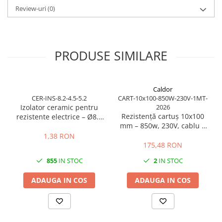
Review-uri
(0)
PRODUSE SIMILARE
Caldor
CER-INS-8.2-4.5-5.2
CART-10x100-850W-230V-1MT-
Izolator ceramic pentru
2026
Rezistență cartuș 10x100
rezistente electrice – Ø8.2
mm – 850w, 230V, cablu 1
mm exterior / Ø4.5 mm
m
interior / lungime 5.2 mm
1,38 RON
175,48 RON
855
IN STOC
2
IN STOC
ADAUGA IN COS
ADAUGA IN COS