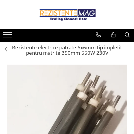
Toate Produsele
Companie
Rezistente electrice
Despre noi
Sarma rezistiva
Rezistente electrice
Rezistente electrice patrate 6x6mm tip impletit
Lista marci
Sarma plata
pentru matrite 350mm 550W 230V
Blog
Sarma rotunda
Accesorii
Jacheta incalzire
Termocupluri
Izolator ceramic
Conectori prize cabluri
Piese de reparatie
Rezistențe cu termostat
Rezistente electrice pentru
industrie