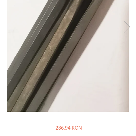
Rezistente duza
Rezistente cartus
Rezistente electrice banda mica
Rezistente Ceramice
Rezistente electrice plate mica
Rezistentele tubulare flexibile
Rezistență microtubulară
Incalzitor ceramic infrarosu
Rezistente electrice pentru uz
general
Incalzitoare Infrarosu (lampile sau
ceramice)
Lampile infrarosu
Incalzitor ceramic infrarosu
Accesorii
Garnitura
286,94 RON
Accesorii
Rezistente electrice tubulare