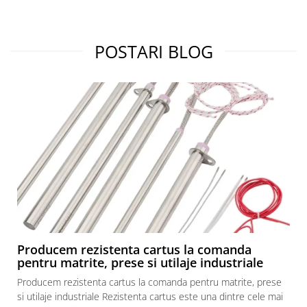
restaurante, cafenele)
Pentru industria alimentară
Pentru industria materialelor
POSTARI BLOG
plastice
Pentru prelucrarea metalelor
Rezistențe pentru aer și gaze
Rezistențe pentru aparate casnice
Rezistențe pentru echipamente de
laborator
Rezistențe pentru matrițe
Rezistențe pentru mașini de
injecție
Producem rezistenta cartus la comanda
pentru matrite, prese si utilaje industriale
Producem rezistenta cartus la comanda pentru matrite, prese
si utilaje industriale Rezistenta cartus este una dintre cele mai