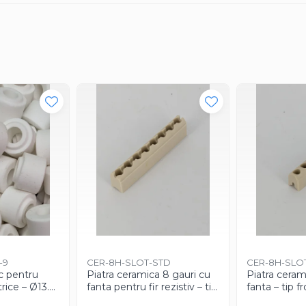
-9
CER-8H-SLOT-STD
CER-8H-SLO
c pentru
Piatra ceramica 8 gauri cu
Piatra ceram
rice – Ø13.6
fanta pentru fir rezistiv – tip
fanta – tip f
 Ø6.3 mm
standard (spate inchis)
deschis / tai