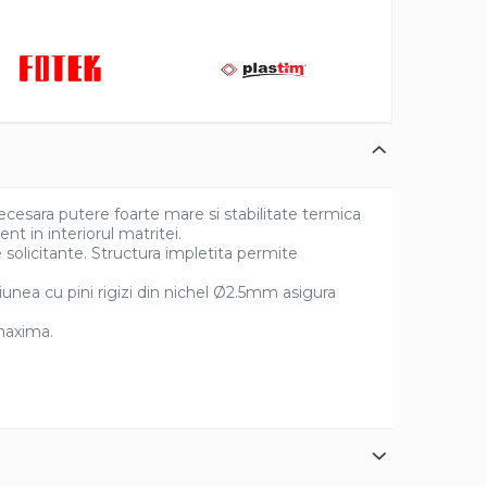
esara putere foarte mare si stabilitate termica
t in interiorul matritei.
solicitante. Structura impletita permite
iunea cu pini rigizi din nichel Ø2.5mm asigura
maxima.