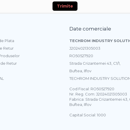
Trimite
Date comerciale
e Plata
TECHROM INDUSTRY SOLUTI
de Retur
J2024021305003
 Produselor
RO50527920
 de Retur
Strada Crizantemei 43, C1/1,
Buftea, Ilfov
AL
TECHROM INDUSTRY SOLUTION
Cod Fiscal: RO50527920
Nr. Reg. Com: J2024021305003
Fabrica: Strada Crizantemei 43, C
Buftea, Ilfov
Capital Social: 1000