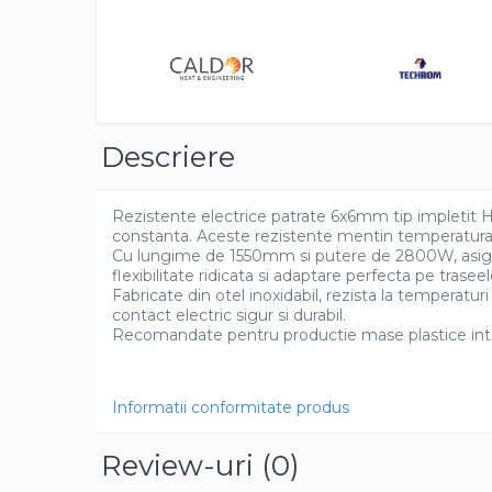
Distrib
Pentru apa, ulei si alte lichide
pe
Faceb
Rezistenta boiler
Rezistenta bain marie
Rezistenta masina de spalat vase
(marmita)
Descriere
Rezistenta cu electric gratar
Rezistente electrice tubulara
Rezistente electrice patrate 6x6mm tip impletit 
dreapt
constanta. Aceste rezistente mentin temperatura uni
Rezistenta cuptor
Cu lungime de 1550mm si putere de 2800W, asigura 
flexibilitate ridicata si adaptare perfecta pe tras
Mese de lucru metalice &
Fabricate din otel inoxidabil, rezista la temperat
echipamente de atelier
contact electric sigur si durabil.
Bancuri & mese de lucru pentru
Recomandate pentru productie mase plastice inte
atelier
Bancuri de lucru 1.5 Metru
Informatii conformitate produs
Bancuri de lucru industriale 2
metru
Review-uri
(0)
Carucior de scule