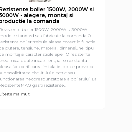
Rezistente boiler 1500W, 2000W si
Rezist
3000W - alegere, montaj si
aleger
productie la comanda
Rezisten
Rezistente boiler 1500W, 2000W si 3000W -
prima ve
modele standard sau fabricate la comanda O
electrica
rezistenta boiler trebuie aleasa corect in functie
de o pies
de putere, tensiune, material, dimensiune, tipul
lucrurile
de montaj si caracteristicile apei. O rezistenta
frecvent 
prea mica poate incalzi lent, iar o rezistenta
2000 W?”
aleasa fara verificarea instalatiei poate provoca
„Am nevo
suprasolicitarea circuitului electric sau
Sunt intr
functionarea necorespunzatoare a boilerului. La
Citeste m
RezistenteMAG gasiti rezistente...
Citeste mai mult