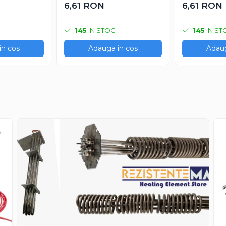
gime 9 mm
6,61 RON
6,61 RON
145
IN STOC
145
IN ST
in cos
Adauga in cos
Adaug