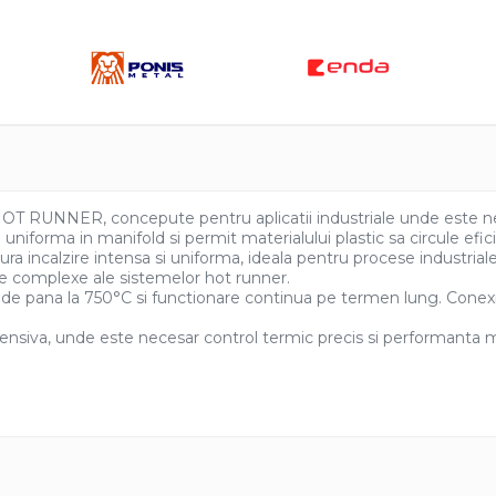
uie
ook
HOT RUNNER, concepute pentru aplicatii industriale unde este nec
forma in manifold si permit materialului plastic sa circule eficien
incalzire intensa si uniforma, ideala pentru procese industriale 
eele complexe ale sistemelor hot runner.
uri de pana la 750°C si functionare continua pe termen lung. Conex
nsiva, unde este necesar control termic precis si performanta 