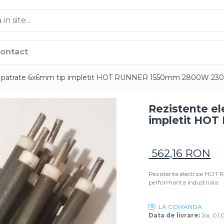
ontact
ce patrate 6x6mm tip impletit HOT RUNNER 1550mm 2800W 23
Rezistente el
impletit HO
562,16 RON
Rezistente electrice H
performanta industriala.
LA COMANDA
Data de livrare:
Joi, 01.