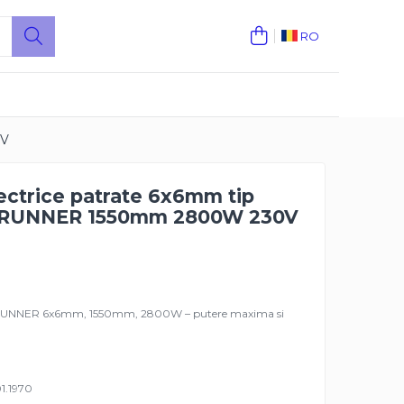
RO
0V
ectrice patrate 6x6mm tip
T RUNNER 1550mm 2800W 230V
OT RUNNER 6x6mm, 1550mm, 2800W – putere maxima si
01.1970