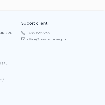
Suport clienti
ON SRL
+40 735 955 777
office@rezistentemag.ro
 SRL
1/1,