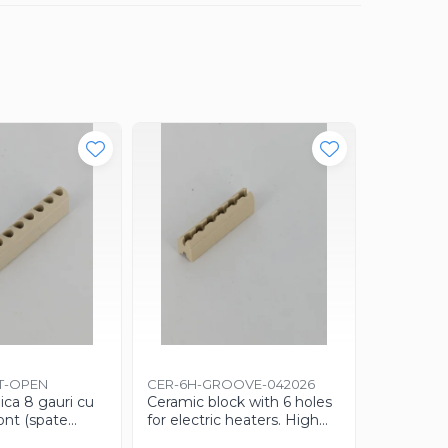
Caldor
T-OPEN
CER-6H-GROOVE-042026
CART-10x
ica 8 gauri cu
Ceramic block with 6 holes
1MT-2026
ront (spate
for electric heaters. High
Rezistenț
at)
temperature resistant
mm – 850