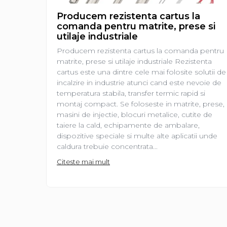
restaurante, cafenele)
Producem rezistenta cartus la
Pentru industria alimentară
comanda pentru matrite, prese si
Pentru industria materialelor
utilaje industriale
plastice
Producem rezistenta cartus la comanda pentru
Pentru prelucrarea metalelor
matrite, prese si utilaje industriale Rezistenta
Rezistențe pentru aer și gaze
cartus este una dintre cele mai folosite solutii de
Rezistențe pentru aparate
incalzire in industrie atunci cand este nevoie de
casnice
temperatura stabila, transfer termic rapid si
montaj compact. Se foloseste in matrite, prese,
Rezistențe pentru echipamente
masini de injectie, blocuri metalice, cutite de
de laborator
taiere la cald, echipamente de ambalare,
Rezistențe pentru matrițe
dispozitive speciale si multe alte aplicatii unde
caldura trebuie concentrata...
Rezistențe pentru mașini de
injecție
Citeste mai mult