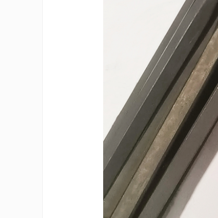
Rezistente duza
Rezistente cartus
Rezistente electrice banda mica
Rezistente Ceramice
Rezistente electrice plate mica
Rezistentele tubulare flexibile
Rezistență microtubulară
Incalzitor ceramic infrarosu
Rezistente electrice pentru uz
general
Incalzitoare Infrarosu (lampile
sau ceramice)
Lampile infrarosu
Incalzitor ceramic infrarosu
Accesorii
Garnitura
Accesorii
Rezistente electrice tubulare