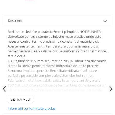
Descriere
Rezistente electrice patrate 6x6mm tip impletit HOT RUNNER,
dezvoltate pentru sisteme de injectie mase plastice unde este
necesar control termic precis si flux constant al materialului.
Aceste rezistente mentin temperatura optima in manifold si
permit materialului plastic sa circule uniform in interiorul matritei,
fara blocaje.
Cu lungime de 1150mm si putere de 2050W, ofera incalzire rapida
si stabila, ideala pentru procese industriale de inalta precizie.
Structura impletita permite flexibilitate ridicata si adaptare
perfecta pe traseele complexe ale sistemelor hot runner.
Fabricate din otel inoxidabil, rezista la temperaturi de pana la
750°C si functionare continua pe termen lung. Conexiunea cu pini
rigizi din nichel Ø2.5mm asigura contact electric sigur si durabil.
Recomandate pentru productie mase plastice unde performanta
si durabilitatea sunt esentiale.
VEZI MAI MULT
Informatii conformitate produs