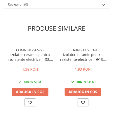
Review-uri
(0)
PRODUSE SIMILARE
CER-INS-8.2-4.5-5.2
CER-INS-13.6-6.3-9
Izolator ceramic pentru
Izolator ceramic pentru
rezistente electrice – Ø8.2
rezistente electrice – Ø13.6
mm exterior / Ø4.5 mm
mm exterior / Ø6.3 mm
interior / lungime 5.2 mm
interior / lungime 9 mm
1,38 RON
1,93 RON
855
IN STOC
306
IN STOC
ADAUGA IN COS
ADAUGA IN COS