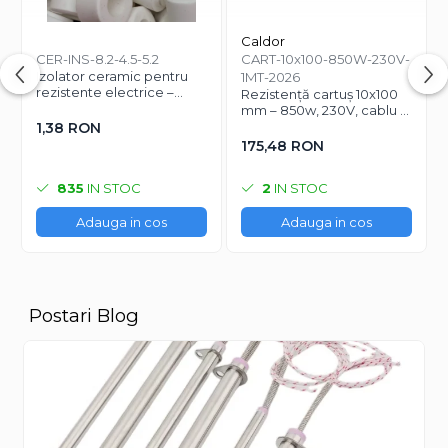
Caldor
CER-INS-8.2-4.5-5.2
CART-10x100-850W-230V-
Izolator ceramic pentru
1MT-2026
rezistente electrice –
Rezistență cartuș 10x100
Ø8.2 mm exterior / Ø4.5
mm – 850w, 230V, cablu 1
mm interior / lungime 5.2
m
1,38 RON
mm
175,48 RON
835
IN STOC
2
IN STOC
Adauga in cos
Adauga in cos
Postari Blog