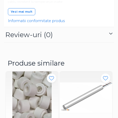
cablu rezistent la temperaturi inalte
montaj rapid
compatibilitate universala
Vezi mai mult
produs disponibil din stoc – livrare rapida
Informatii conformitate produs
Review-uri
(0)
Produse similare