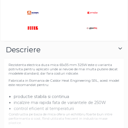
Descriere
Rezistenta electrica duza mica 65x35 mm 325W este o varianta
potrivita pentru aplicatii unde ai nevoie de mai multa putere decat
modelele standard, dar fara costuri ridicate.
Fabricata in Romania de Caldor Heat Engineering SRL, acest model
este recomandat pentru:
productie stabila si continua
incalzire mai rapida fata de variantele de 250W
control eficient al temperaturii
Constructia pe baza de mica ofera un echilibru foarte bun intre
performanta si cost, fiind utilizata frecvent in industria mase
plastice.