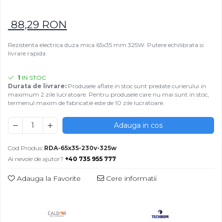
Rezistențe pentru mașini de
Rezistente electrice tubulara
Rezistente electrice banda mica
injecție
dreapt
88,29 RON
Rezistente Ceramice
Rezistenta cuptor
Rezistente electrice plate mica
Rezistenta electrica duza mica 65x35 mm 325W. Putere echilibrata si
Rezistentele tubulare flexibile
livrare rapida.
Rezistență microtubulară
Incalzitor ceramic infrarosu
1
IN STOC
Durata de livrare:
Produsele aflate in stoc sunt predate curierului in
maximum 2 zile lucratoare. Pentru produsele care nu mai sunt in stoc,
termenul maxim de fabricatie este de 10 zile lucratoare.
Adauga in cos
Cod Produs:
RDA-65x35-230v-325w
Ai nevoie de ajutor?
+40 735 955 777
Adauga la Favorite
Cere informatii