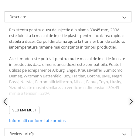
Descriere
Rezistenta pentru duza de injectie din alama 30x45 mm, 230V
este folosita la masini de injectie plastic pentru incalzirea rapida si
stabila a duzei. Corpul din alama ajuta la transfer bun de caldura,
iar temperatura ramane mai constanta in timpul productiei.
Acest model este potrivit pentru multe masini de injectie folosite
in productie, daca dimensiunea duzei este compatibila. Poate fi
utilizat pe echipamente Arburg, Engel, KraussMaffei, Sumitomo
Demag, Wittmann Battenfeld, Boy, Haitian, Borche, BMB, Negri
Bossi, Netstal, Ferromatik Milacron, Nissei, Fanuc, Toyo, Husky,
Yizumi si alte masini similare, cu verificarea dimensiunii 30x45
mm si a tensiunii 230V.
Este o rezistenta recomandata pentru fabrici de injectie plastic,
ateliere de productie si service-uri care cauta calitate buna,
VEZI MAI MULT
montaj simplu si functionare sigura. Produs de incredere,
Informatii conformitate produs
disponibil cu livrare rapida prin RezistenteMag.
Review-uri
(0)