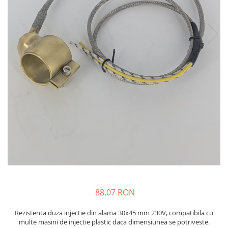
injecție
Rezistente electrice tubulara
Rezistente electrice banda mica
dreapt
Rezistente Ceramice
Rezistenta cuptor
Rezistente electrice plate mica
Rezistentele tubulare flexibile
Rezistență microtubulară
Incalzitor ceramic infrarosu
88,07 RON
Rezistenta duza injectie din alama 30x45 mm 230V, compatibila cu
multe masini de injectie plastic daca dimensiunea se potriveste.