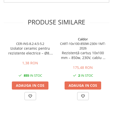
PRODUSE SIMILARE
Caldor
CER-INS-8.2-4.5-5.2
CART-10x100-850W-230V-1MT-
Izolator ceramic pentru
2026
Rezistență cartuș 10x100
rezistente electrice – Ø8.2
mm – 850w, 230V, cablu 1
mm exterior / Ø4.5 mm
m
interior / lungime 5.2 mm
1,38 RON
175,48 RON
855
IN STOC
2
IN STOC
ADAUGA IN COS
ADAUGA IN COS